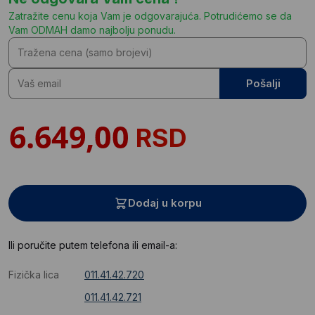
Zatražite cenu koja Vam je odgovarajuća. Potrudićemo se da
Vam ODMAH damo najbolju ponudu.
Pošalji
RSD
Dodaj u korpu
Ili poručite putem telefona ili email-a:
Fizička lica
011.41.42.720
011.41.42.721