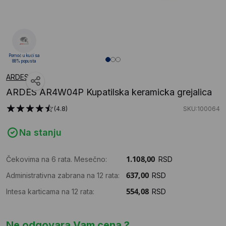
Pomoć u kući sa
88% popusta
ARDES
ARDES AR4W04P Kupatilska keramicka grejalica
(4.8)
SKU:100064
Na stanju
Čekovima na 6 rata. Mesečno:
RSD
Administrativna zabrana na 12 rata:
RSD
Intesa karticama na 12 rata:
RSD
Ne odgovara Vam cena ?