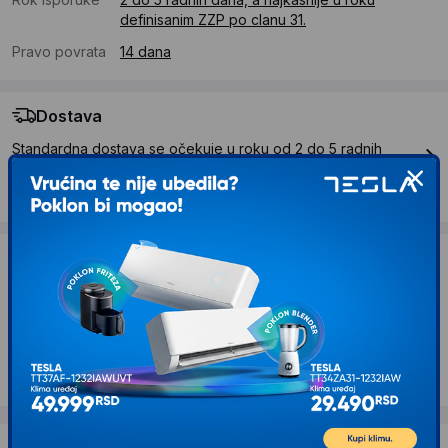
definisanim ZZP po clanu 31.
Pravo povrata
14 dana
Dostava
Standardna dostava se očekuje u roku od 2 do 5 radnih
dana
Troskovi dostave 490 RSD
Želite li ponudu za firmu?
Kontaktirajte nas
Opis proizvoda ARDES AR4W04P Kupatilska
keramicka grejalica