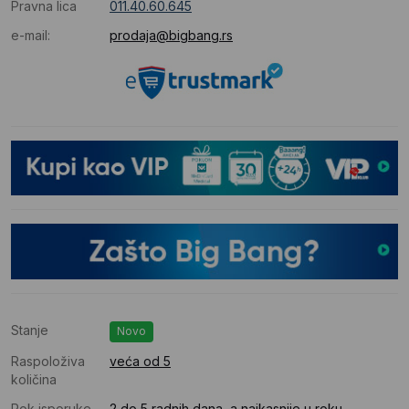
Pravna lica
011.40.60.645
e-mail:
prodaja@bigbang.rs
Stanje
Novo
Raspoloživa
veća od 5
količina
Rok isporuke
2 do 5 radnih dana, a najkasnije u roku