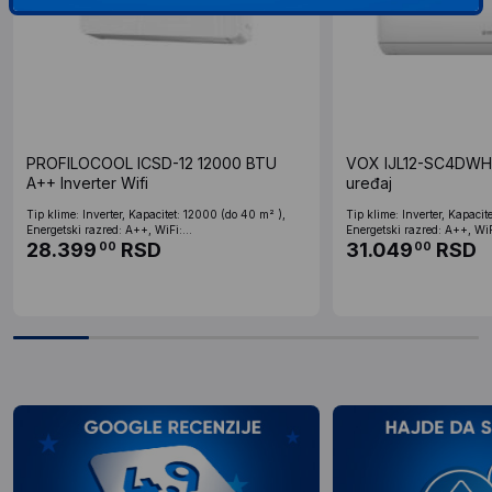
PROFILOCOOL ICSD-12 12000 BTU
VOX IJL12-SC4DWH I
A++ Inverter Wifi
uređaj
Tip klime: Inverter, Kapacitet: 12000 (do 40 m² ),
Tip klime: Inverter, Kapacit
Energetski razred: A++, WiFi:...
Energetski razred: A++, WiFi
28.399
RSD
31.049
RSD
00
00