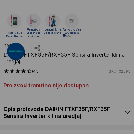
Usmerivaci
Ugradnja klima
Pomoć u kući sa
Poklon MeDis
vazduha sa
uz zakazivanje
88% popusta
Medical kartica
25% popu
DAIKIN
DAIKIN FTXF35F/RXF35F Sensira Inverter klima
uredjaj
(4.5)
SKU:102693
Proizvod trenutno nije dostupan
Opis proizvoda DAIKIN FTXF35F/RXF35F
Sensira Inverter klima uredjaj