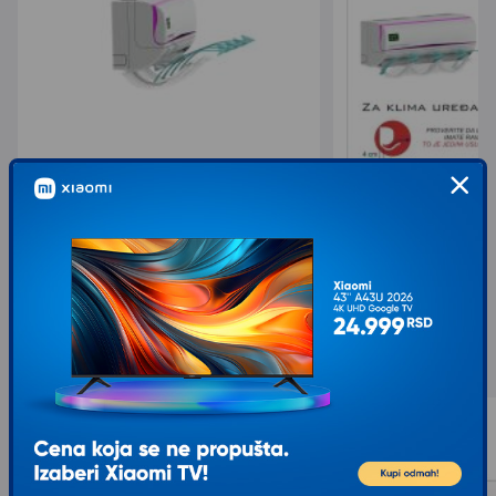
KLIMA RESENJE USMERIVAC VAZDUHA
KLIMA RESENJE USME
KLIME 9-12
KLIME 18-24
1.043,00
1.536,00
1.490,00
2.049,00
sa 30% popusta
sa 25% popusta
Slični proizvodi