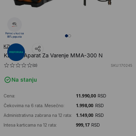
Pomoć u kući sa
88% popusta
KZUBR
KZUBR Aparat Za Varenje MMA-300 N
(0)
SKU:170245
Na stanju
Cena:
RSD
Čekovima na 6 rata. Mesečno:
RSD
Administrativna zabrana na 12 rata:
RSD
Intesa karticama na 12 rata:
RSD