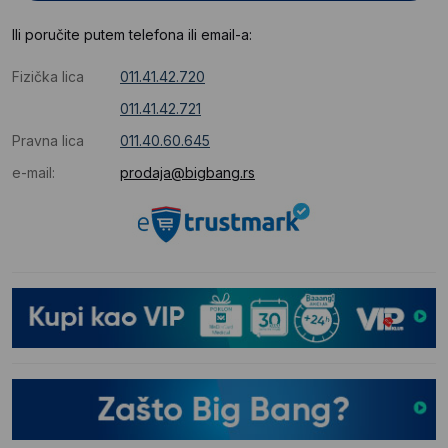
Ili poručite putem telefona ili email-a:
Fizička lica
011.41.42.720
011.41.42.721
Pravna lica
011.40.60.645
e-mail:
prodaja@bigbang.rs