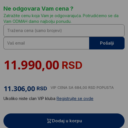
Ne odgovara Vam cena ?
Zatražite cenu koja Vam je odgovarajuća. Potrudićemo se da
Vam ODMAH damo najbolju ponudu.
Pošalji
RSD
VIP CENA
SA 684,00 RSD POPUSTA
RSD
Ukoliko niste clan VIP kluba
Registrujte se ovde
Dodaj u korpu