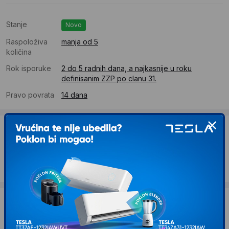
Stanje
Novo
Raspoloživa
manja od 5
količina
Rok isporuke
2 do 5 radnih dana, a najkasnije u roku
definisanim ZZP po clanu 31.
Pravo povrata
14 dana
Dostava
Standardna dostava se očekuje u roku od 2 do 5 radnih
dana
Troskovi dostave 490 RSD
Želite li ponudu za firmu?
Kontaktirajte nas