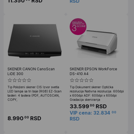
11.350
RSD
RSD
SKENER CANON CanoScan
SKENER EPSON WorkForce
LiDE 300
DS-410 A4
Tip Položeni skener CIS Izvor svetla
Tip Dokument skener Optička
LED lampa sa tri boje (RGB) EZ-Scan
rezolucija Nativna rezolucija: 600dpi
tasteri: 4 tastera (PDF, AUTOSCAN,
x 600dpi ADF: 600dpi x 600dpi
COPY,
Gradacija skeniranja
33.599
RSD
00
VIP cena: 32.834
00
8.990
RSD
00
RSD