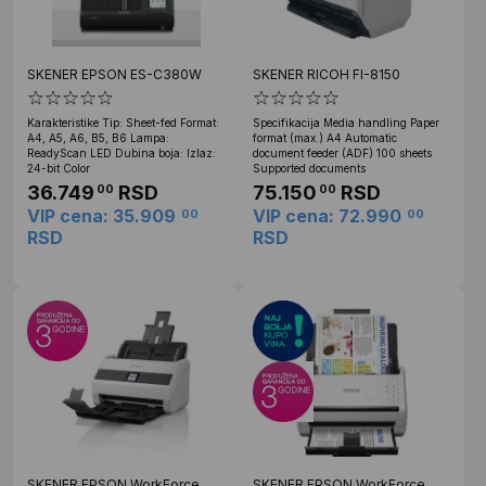
SKENER EPSON ES-C380W
SKENER RICOH FI-8150
Karakteristike Tip: Sheet-fed Format:
Specifikacija Media handling Paper
A4, A5, A6, B5, B6 Lampa:
format (max.) A4 Automatic
ReadyScan LED Dubina boja: Izlaz:
document feeder (ADF) 100 sheets
24-bit Color
Supported documents
36.749
RSD
75.150
RSD
00
00
VIP cena: 35.909
VIP cena: 72.990
00
00
RSD
RSD
SKENER EPSON WorkForce
SKENER EPSON WorkForce