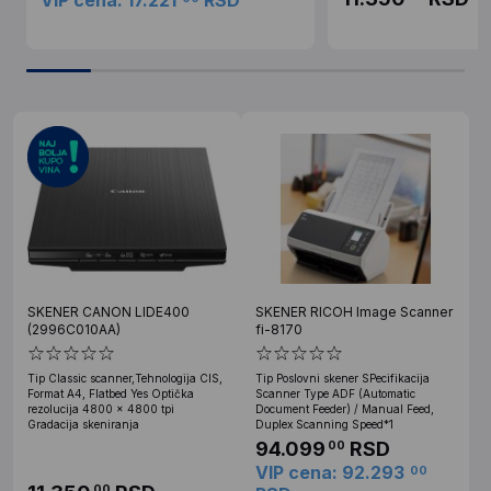
VIP cena: 17.221
RSD
SKENER CANON LIDE400
SKENER RICOH Image Scanner
(2996C010AA)
fi-8170
Tip Classic scanner,Tehnologija CIS,
Tip Poslovni skener SPecifikacija
Format A4, Flatbed Yes Optička
Scanner Type ADF (Automatic
rezolucija 4800 x 4800 tpi
Document Feeder) / Manual Feed,
Gradacija skeniranja
Duplex Scanning Speed*1
94.099
RSD
00
VIP cena: 92.293
00
00