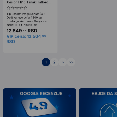
Avision FB10 Tanak Flatbed
4800 dpi
Tip Contact Image Sensor (CIS)
Optička rezolucija 4800 dpi
Gradacija skeniranja Grayscale
mode: 16-bit input 8-bit
12.849
RSD
00
VIP cena: 12.504
00
RSD
1
2
>
>>