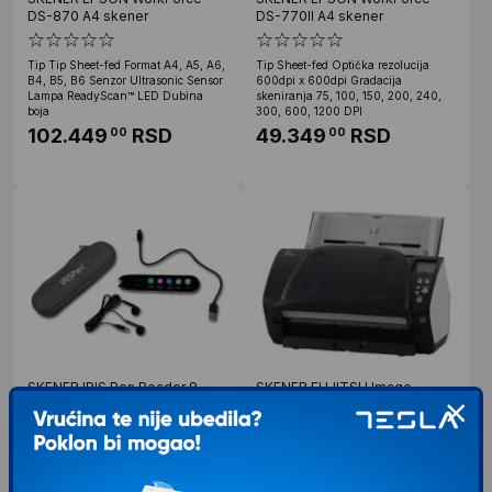
DS-870 A4 skener
DS-770II A4 skener
Tip Tip Sheet-fed Format A4, A5, A6,
Tip Sheet-fed Optička rezolucija
B4, B5, B6 Senzor Ultrasonic Sensor
600dpi x 600dpi Gradacija
Lampa ReadyScan™ LED Dubina
skeniranja 75, 100, 150, 200, 240,
boja
300, 600, 1200 DPI
102.449
RSD
49.349
RSD
00
00
SKENER IRIS Pen Reader 8
SKENER FUJITSU Image
Skener prenosni
Scanner fi-7160
Tip baterije: Polimer Li-ion
Unapređena verzija Fujitsu skenera
Fotoaparat: 5MP Kapacitet baterije:
od koje možemo očekivati još veću
1200 mAh Vreme rada: 6 - 8 sati
performansu i pouzdanost. Skener