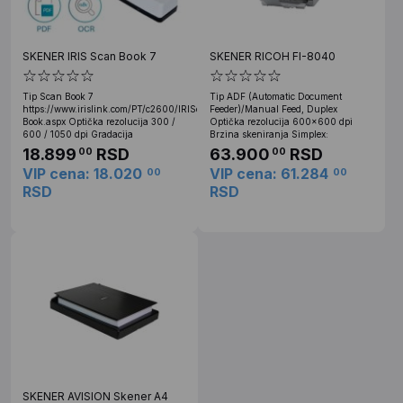
SKENER IRIS Scan Book 7
SKENER RICOH FI-8040
Tip Scan Book 7
Tip ADF (Automatic Document
https://www.irislink.com/PT/c2600/IRIScan-
Feeder)/Manual Feed, Duplex
Book.aspx Optička rezolucija 300 /
Optička rezolucija 600x600 dpi
600 / 1050 dpi Gradacija
Brzina skeniranja Simplex:
18.899
RSD
63.900
RSD
00
00
VIP cena: 18.020
VIP cena: 61.284
00
00
RSD
RSD
SKENER AVISION Skener A4