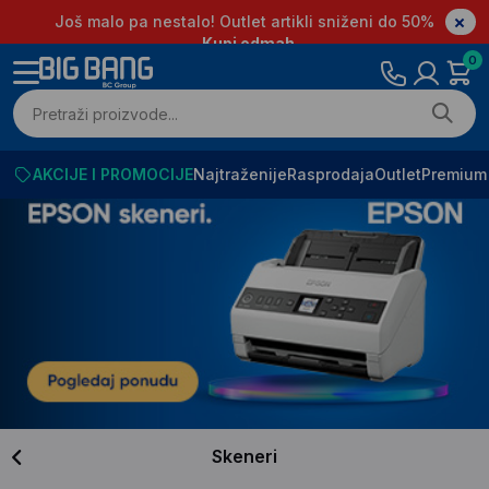
Još malo pa nestalo! Outlet artikli sniženi do 50%
Kupi odmah
0
AKCIJE I PROMOCIJE
Najtraženije
Rasprodaja
Outlet
Premium
Skeneri