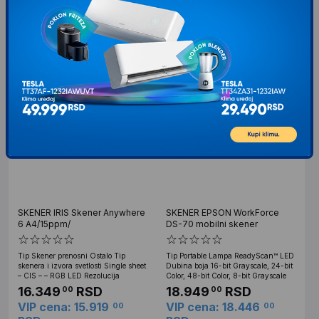
Vreme na stand
14.299
RSD
89.599
RSD
00
00
VIP cena: 13.924
VIP cena: 87.887
00
00
RSD
RSD
SKENER IRIS Skener Anywhere
SKENER EPSON WorkForce
6 A4/15ppm/
DS-70 mobilni skener
Tip Skener prenosni Ostalo Tip
Tip Portable Lampa ReadyScan™ LED
skenera i izvora svetlosti Single sheet
Dubina boja 16-bit Grayscale, 24-bit
– CIS – – RGB LED Rezolucija
Color, 48-bit Color, 8-bit Grayscale
16.349
RSD
18.949
RSD
00
00
VIP cena: 15.919
VIP cena: 18.446
00
00