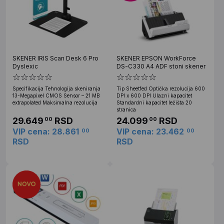
SKENER IRIS Scan Desk 6 Pro
SKENER EPSON WorkForce
Dyslexic
DS-C330 A4 ADF stoni skener
Specifikacija Tehnologija skeniranja
Tip Sheetfed Optička rezolucija 600
13-Megapixel CMOS Sensor – 21 MB
DPI x 600 DPI Ulazni kapacitet
extrapolated Maksimalna rezolucija
Standardni kapacitet ležišta 20
stranica
29.649
RSD
24.099
RSD
00
00
VIP cena: 28.861
VIP cena: 23.462
00
00
RSD
RSD