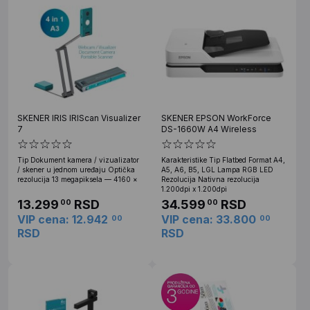
SKENER IRIS IRIScan Visualizer
SKENER EPSON WorkForce
7
DS-1660W A4 Wireless
Tip Dokument kamera / vizualizator
Karakteristike Tip Flatbed Format A4,
/ skener u jednom uređaju Optička
A5, A6, B5, LGL Lampa RGB LED
rezolucija 13 megapiksela — 4160 ×
Rezolucija Nativna rezolucija
1.200dpi x 1.200dpi
13.299
RSD
34.599
RSD
00
00
VIP cena: 12.942
VIP cena: 33.800
00
00
RSD
RSD