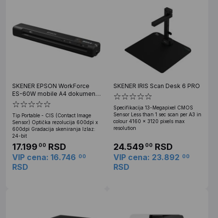
SKENER EPSON WorkForce
SKENER IRIS Scan Desk 6 PRO
ES-60W mobile A4 dokument
skener
Specifikacija 13-Megapixel CMOS
Sensor Less than 1 sec scan per A3 in
Tip Portable - CIS (Contact Image
colour 4160 x 3120 pixels max
Sensor) Optička rezolucija 600dpi x
resolution
600dpi Gradacija skeniranja Izlaz:
24-bit
17.199
RSD
24.549
RSD
00
00
VIP cena: 16.746
VIP cena: 23.892
00
00
RSD
RSD