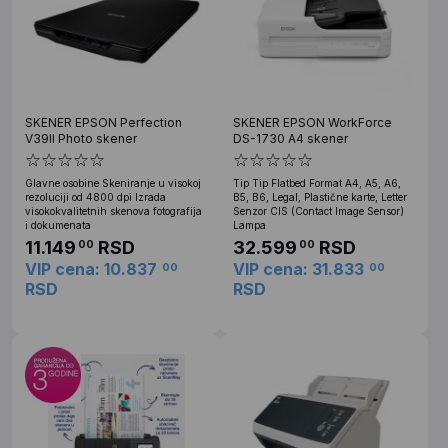
SKENER EPSON Perfection
SKENER EPSON WorkForce
V39II Photo skener
DS-1730 A4 skener
Glavne osobine Skeniranje u visokoj
Tip Tip Flatbed Format A4, A5, A6,
rezoluciji od 4800 dpi Izrada
B5, B6, Legal, Plastične karte, Letter
visokokvalitetnih skenova fotografija
Senzor CIS (Contact Image Sensor)
i dokumenata
Lampa
11.149
RSD
32.599
RSD
00
00
VIP cena: 10.837
VIP cena: 31.833
00
00
RSD
RSD