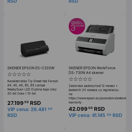
RSD
RSD
SKENER EPSON ES-C320W
SKENER EPSON WorkForce
DS-730N A4 skener
Karakteristike Tip Sheet-fed Format
A4, A5, A6, B5, B6 Lampa
Zakonska saobraznost 12 meseci +
ReadyScan LED Dubina boja Ulaz:
dodatnih 24 meseca uz registraciju
30-bit Color / 10-bit
na
https://www.epson.eu/promotions/extended-
27.199
RSD
00
warranty
42.099
RSD
00
VIP cena: 26.481
00
RSD
VIP cena: 41.145
RSD
00