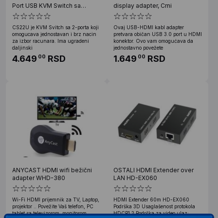
Port USB KVM Switch sa
display adapter, Crni
kablovima
CS22U je KVM Svitch sa 2-porta koji
Ovaj USB-HDMI kabl adapter
omogucava jednostavan i brz nacin
pretvara običan USB 3.0 port u HDMI
za izbor racunara. Ima ugradeni
konektor. Ovo vam omogućava da
daljinski
jednostavno povežete
4.649
RSD
1.649
RSD
00
00
ANYCAST HDMI wifi bežični
OSTALI HDMI Extender over
adapter WHD-380
LAN HD-EX060
Wi-Fi HDMI prijemnik za TV, Laptop,
HDMI Extender 60m HD-EX060
projektor .. Povežite Vaš telefon, PC
Podrška 3D Usaglašenost protokola
tablet sa televizorom, monitorom
HDCP1.2 Podrška za video ulaz: