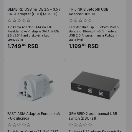
GEMBIRD USB na IDE 2.5 - 3.5 i
TP LINK Bluetooth USB
SATA adapter (HDD) (AUSI01)
Adapter UB500
Tip kabla Adapter SATA na IDE
Karakteristike Tip: Bluetooth Mrežni
Karakteristike Pristupite SATA ili IDE
standard: Bluetooth v5.0 Interfejs:
2.5"/3.5" hard diskovima kao
USB 2.0 Antena: Interna Podržani
prenosivim
operativni
1.749
RSD
1.199
RSD
00
00
FAST ASIA Adapter Euro utikač
GEMBIRD 2 port manual USB
- UK utičnica
switch (DSU-21)
Tip Adapter Konektor 1 Utikač CEE7
Tip kabla USB adapter Karakteristike