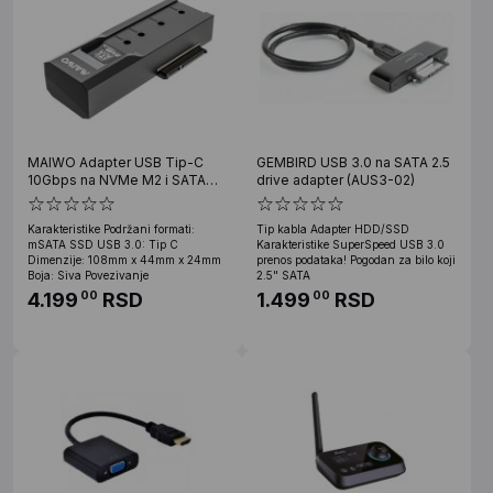
MAIWO Adapter USB Tip-C
GEMBIRD USB 3.0 na SATA 2.5
10Gbps na NVMe M2 i SATA
drive adapter (AUS3-02)
disk za 2.5'' i 3.5'' HDD,
K10635P2
Karakteristike Podržani formati:
Tip kabla Adapter HDD/SSD
mSATA SSD USB 3.0: Tip C
Karakteristike SuperSpeed USB 3.0
Dimenzije: 108mm x 44mm x 24mm
prenos podataka! Pogodan za bilo koji
Boja: Siva Povezivanje
2.5" SATA
4.199
RSD
1.499
RSD
00
00