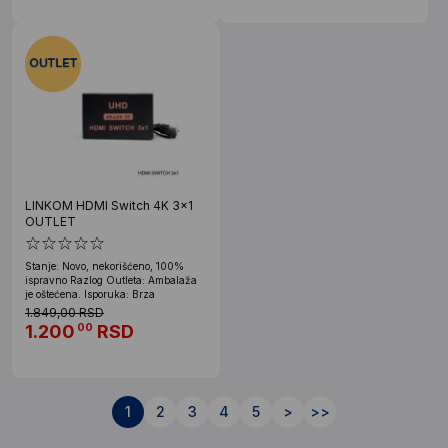
LINKOM HDMI Switch 4K 3x1
OUTLET
Stanje: Novo, nekorišćeno, 100%
ispravno Razlog Outleta: Ambalaža
je oštećena. Isporuka: Brza
1.849,00 RSD
1.200
RSD
00
1
2
3
4
5
>
>>