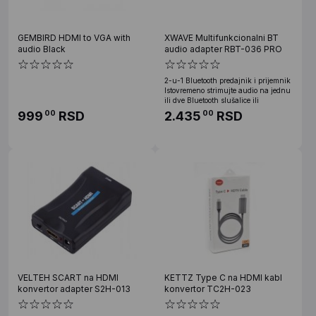
GEMBIRD HDMI to VGA with
XWAVE Multifunkcionalni BT
audio Black
audio adapter RBT-036 PRO
2-u-1 Bluetooth predajnik i prijemnik
Istovremeno strimujte audio na jednu
ili dve Bluetooth slušalice ili
999
RSD
2.435
RSD
00
00
VELTEH SCART na HDMI
KETTZ Type C na HDMI kabl
konvertor adapter S2H-013
konvertor TC2H-023