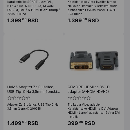
Karakteristike SCART ulaz: PAL,
Karakteristike Visok kvalitet izrade
NTSC 3.58. NTSC 4.43, SECAM,
Niklovani kontakti Visokokvalitetan
PAL / M, PAL / N HDMI izlaz: 1080p /
prenos slike i zvuka Model: TC2H-
720p Dužina
023 Brend:
1.399
RSD
1.399
RSD
00
00
HAMA Adapter Za Slušalice,
GEMBIRD HDMI na DVI-D
USB Tip-C Na 3,5mm (ženski)
adapter (A-HDMI-DVI-2)
200318
Adapter Za Slušalice, USB Tip-C Na
Tip kabla Video adapter
3,5mm (ženski) 200318
Karakteristike HDMI na DVI Adapter
HDMI - ženski adapter sa 19pina DVI
- muški
1.499
RSD
399
RSD
00
00