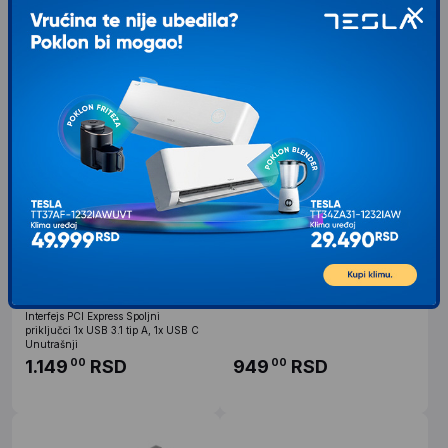
1.649
RSD
2.299
RSD
00
00
E-GREEN PCI-Express
GEMBIRD PEX-M2-01 M.2 SSD
kontroler 2-port SATA III int.
NVMe adapter PCI-Express
Kartica JMB582 Chipset
add-on card, sa dodatnim low-
profile breketom
Reklamacioni period 24 meseca
.
Interfejs PCI Express Spoljni
priključci 1x USB 3.1 tip A, 1x USB C
Unutrašnji
1.149
RSD
949
RSD
00
00