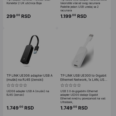
Konektor 2 UK utičnica Boja
Iskoristite više od svog racunara
Podelite jedan USB uredaj sa 2
racunara
299
RSD
1.199
RSD
00
00
TP LINK UE306 adapter USB A
TP LINK USB UE300 to Gigabit
(muški) na RJ45 (ženski)
Ethernet Network, 1x LAN, USB
3.0
UE306 adapter USB A (muški) na
USB 3.0 do gigabitni Ethernet
RJ45 (ženski)
adapter UE300 dodaje Gigabit
Ethernet mrežnu povezanost na vaš
Ultrabook,
1.749
RSD
1.749
RSD
00
00