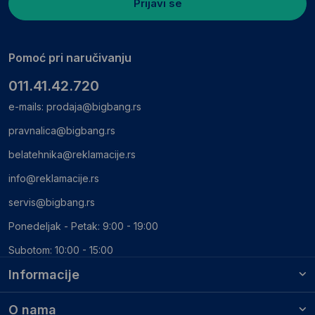
Prijavi se
Pomoć pri naručivanju
011.41.42.720
e-mails:
prodaja@bigbang.rs
pravnalica@bigbang.rs
belatehnika@reklamacije.rs
info@reklamacije.rs
servis@bigbang.rs
Ponedeljak - Petak: 9:00 - 19:00
Subotom: 10:00 - 15:00
Informacije
O nama