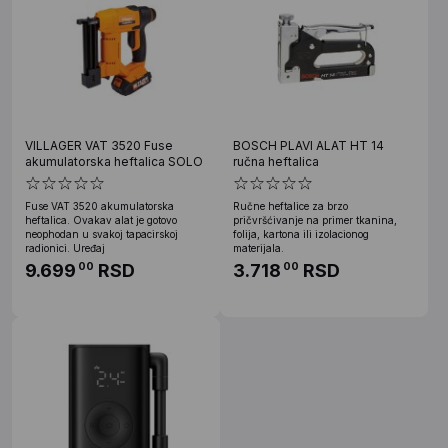
VILLAGER VAT 3520 Fuse
BOSCH PLAVI ALAT HT 14
akumulatorska heftalica SOLO
ručna heftalica
Fuse VAT 3520 akumulatorska
Ručne heftalice za brzo
heftalica. Ovakav alat je gotovo
pričvršćivanje na primer tkanina,
neophodan u svakoj tapacirskoj
folija, kartona ili izolacionog
radionici. Uređaj
materijala.
9.699
RSD
3.718
RSD
00
00