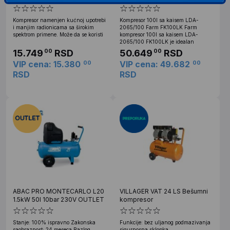
LDA-2065/100 FK100LK
Kompresor namenjen kućnoj upotrebi
Kompresor 100l sa kaisem LDA-
i manjim radionicama sa širokim
2065/100 Farm FK100LK Farm
spektrom primene. Može da se koristi
kompresor 100l sa kaisem LDA-
2065/100 FK100LK je idealan
15.749
RSD
50.649
RSD
00
00
VIP cena: 15.380
VIP cena: 49.682
00
00
RSD
RSD
ABAC PRO MONTECARLO L20
VILLAGER VAT 24 LS Bešumni
1.5kW 50l 10bar 230V OUTLET
kompresor
Stanje: 100% ispravno Zakonska
Funkcije: bez uljanog podmazivanja
saobraznost: 24 meseca Razlog
sigurnosna sklopka