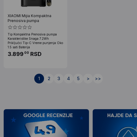
XIAOMI Mijia Kompaktna
Prenosiva pumpa
Tip Kompaktna Prenosiva pumpa
Karakteristike Snaga 7.2Wh
Priključci Tip-C Vreme punjenja Oko
1.5 sati Baterija
3.899
RSD
00
1
2
3
4
5
>
>>