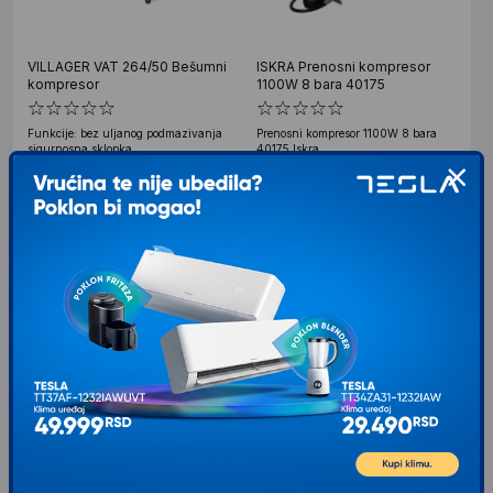
VILLAGER VAT 264/50 Bešumni
ISKRA Prenosni kompresor
kompresor
1100W 8 bara 40175
Funkcije: bez uljanog podmazivanja
Prenosni kompresor 1100W 8 bara
sigurnosna sklopka
40175 Iskra.
31.099
RSD
10.199
RSD
00
00
VIP cena: 30.489
VIP cena: 9.966
00
00
RSD
RSD
AGM 24L Kompresor za
FARM POWERED BY WURTH
vazduh
Kompresor 100l sa kaisem