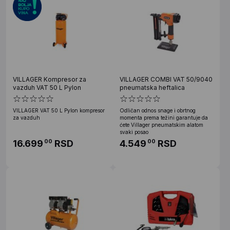
VILLAGER Kompresor za
VILLAGER COMBI VAT 50/9040
vazduh VAT 50 L Pylon
pneumatska heftalica
VILLAGER VAT 50 L Pylon kompresor
Odličan odnos snage i obrtnog
za vazduh
momenta prema težini garantuje da
ćete Villager pneumatskim alatom
svaki posao
16.699
RSD
4.549
RSD
00
00