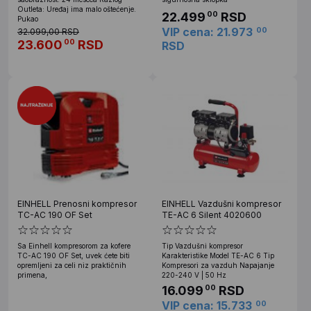
Outleta: Uređaj ima malo oštećenje.
22.499
RSD
00
Pukao
VIP cena: 21.973
00
32.099,00 RSD
23.600
RSD
00
RSD
EINHELL Prenosni kompresor
EINHELL Vazdušni kompresor
TC-AC 190 OF Set
TE-AC 6 Silent 4020600
Sa Einhell kompresorom za kofere
Tip Vazdušni kompresor
TC-AC 190 OF Set, uvek ćete biti
Karakteristike Model TE-AC 6 Tip
opremljeni za celi niz praktičnih
Kompresori za vazduh Napajanje
primena,
220-240 V | 50 Hz
16.099
RSD
00
VIP cena: 15.733
00