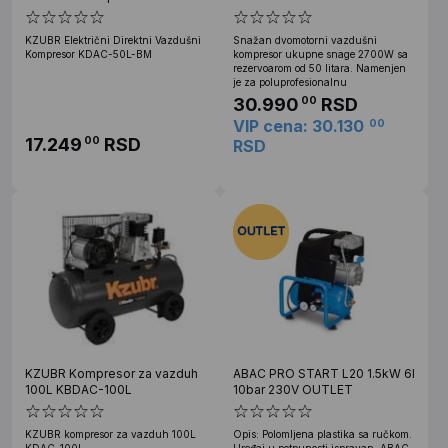
50L-BM
KZUBR Električni Direktni Vazdušni
Snažan dvomotorni vazdušni
Kompresor KDAC-50L-BM
kompresor ukupne snage 2700W sa
rezervoarom od 50 litara. Namenjen
je za poluprofesionalnu
30.990
RSD
00
VIP cena: 30.130
00
17.249
RSD
00
RSD
KZUBR Kompresor za vazduh
ABAC PRO START L20 1.5kW 6l
100L KBDAC-100L
10bar 230V OUTLET
KZUBR kompresor za vazduh 100L
Opis: Polomljena plastika sa ručkom.
KDAC-100L
Uređaj u potpunosti ispravan. ABAC