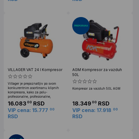
VILLAGER VAT 24 l Kompresor
AGM Kompresor za vazduh
50L
Villager je prepoznatljiv po svom
konkurentnim asortimanu klipnih
Kompresor za vazduh 50L AGM
kompresora, kako za polu-
profesionalne, profesionalne,
16.083
RSD
18.349
RSD
00
00
VIP cena: 15.777
VIP cena: 17.918
00
00
RSD
RSD