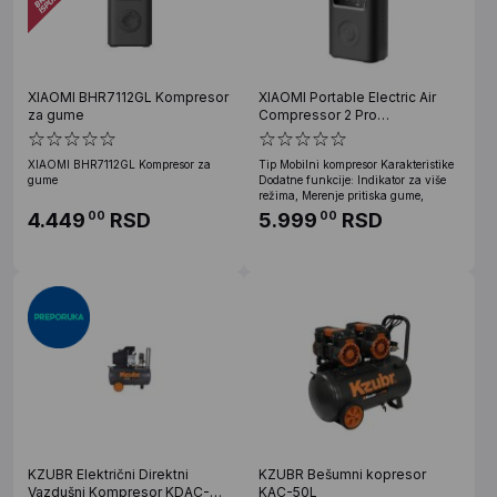
XIAOMI BHR7112GL Kompresor
XIAOMI Portable Electric Air
za gume
Compressor 2 Pro
BHR9099GL
XIAOMI BHR7112GL Kompresor za
Tip Mobilni kompresor Karakteristike
gume
Dodatne funkcije: Indikator za više
režima, Merenje pritiska gume,
4.449
RSD
5.999
RSD
00
00
KZUBR Električni Direktni
KZUBR Bešumni kopresor
Vazdušni Kompresor KDAC-
KAC-50L