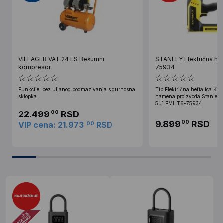
VILLAGER VAT 24 LS Bešumni
STANLEY Električna he
kompresor
75934
Funkcije: bez uljanog podmazivanja sigurnosna
Tip Električna heftalica Kara
sklopka
namena proizvoda Stanley el
5u1 FMHT6-75934
22.499
RSD
00
9.899
RSD
00
VIP cena: 21.973
RSD
00