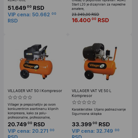
Start L20 je dizajniran za napredne
51.649
RSD
00
amatere,
VIP cena: 50.662
00
23.349,00 RSD
16.400
RSD
00
RSD
VILLAGER VAT 50 l Kompresor
VILLAGER VAT VE 50 L
Kompresor
Villager je prepoznatljiv po svom
konkurentnim asortimanu klipnih
Karakteristike: Uljano podmazivanje
kompresora, kako za polu-
Sigurnosna sklopka
profesionalne, profesionalne,
20.749
RSD
33.399
RSD
00
00
VIP cena: 20.271
VIP cena: 32.749
00
00
RSD
RSD