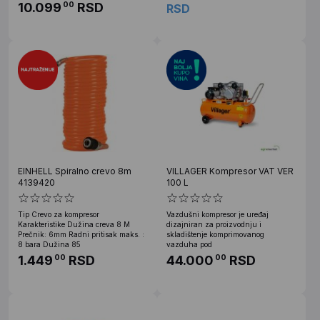
10.099
RSD
00
RSD
EINHELL Spiralno crevo 8m
VILLAGER Kompresor VAT VER
4139420
100 L
Tip Crevo za kompresor
Vazdušni kompresor je uređaj
Karakteristike Dužina creva 8 M
dizajniran za proizvodnju i
Prečnik: 6mm Radni pritisak maks. :
skladištenje komprimovanog
8 bara Dužina 85
vazduha pod
1.449
RSD
44.000
RSD
00
00