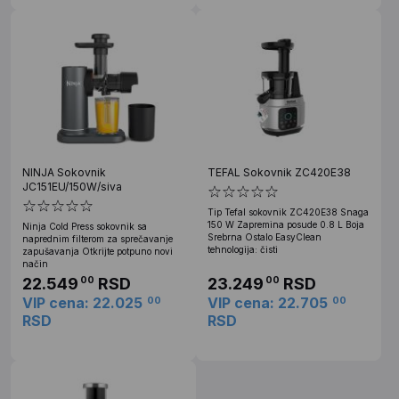
NINJA Sokovnik
TEFAL Sokovnik ZC420E38
JC151EU/150W/siva
Tip Tefal sokovnik ZC420E38 Snaga
150 W Zapremina posude 0.8 L Boja
Ninja Cold Press sokovnik sa
Srebrna Ostalo EasyClean
naprednim filterom za sprečavanje
tehnologija: čisti
zapušavanja Otkrijte potpuno novi
način
22.549
RSD
23.249
RSD
00
00
VIP cena: 22.025
VIP cena: 22.705
00
00
RSD
RSD