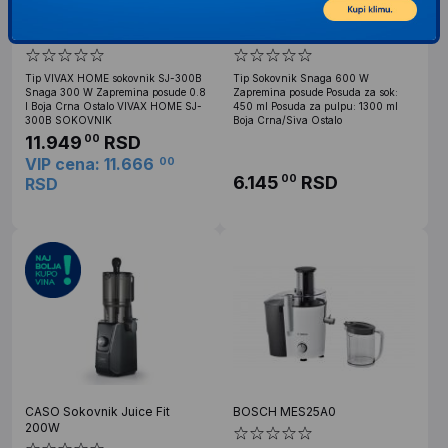
VIVAX VIVAX HOME sokovnik
HAEGER JE-600.002B
SJ-300B
Sokovnik 600W
Tip VIVAX HOME sokovnik SJ-300B
Tip Sokovnik Snaga 600 W
Snaga 300 W Zapremina posude 0.8
Zapremina posude Posuda za sok:
l Boja Crna Ostalo VIVAX HOME SJ-
450 ml Posuda za pulpu: 1300 ml
300B SOKOVNIK
Boja Crna/Siva Ostalo
11.949
RSD
00
VIP cena: 11.666
00
6.145
RSD
00
RSD
CASO Sokovnik Juice Fit
BOSCH MES25A0
200W