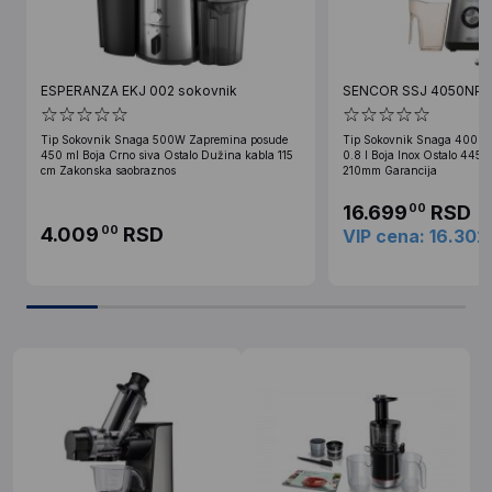
ESPERANZA EKJ 002 sokovnik
SENCOR SSJ 4050NP
Tip Sokovnik Snaga 500W Zapremina posude
Tip Sokovnik Snaga 400 W
450 ml Boja Crno siva Ostalo Dužina kabla 115
0.8 l Boja Inox Ostalo 44
cm Zakonska saobraznos
210mm Garancija
16.699
RSD
00
4.009
RSD
00
VIP cena: 16.302