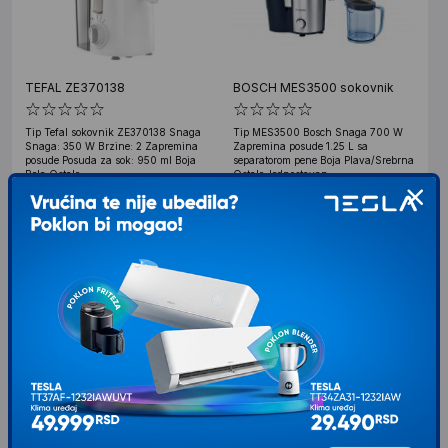
TEFAL ZE370138
BOSCH MES3500 sokovnik
Tip Tefal sokovnik ZE370138 Snaga
Tip MES3500 Bosch Snaga 700 W
Snaga: 350 W Brzine: 2 Zapremina
Zapremina posude 1.25 L sa
posude Posuda za sok: 950 ml Boja
separatorom pene Boja Plava/Srebrna
Bela Ostalo
Ostalo Jednostavan
22.099
RSD
00
VIP cena: 21.595
00
6.199
RSD
00
RSD