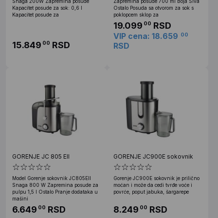
Snaga 200W Zapremina posude
Zapremina posude 700 ml Boja Siva
Kapacitet posude za sok: 0,6 l
Ostalo Posuda sa otvorom za sok s
Kapacitet posude za
poklopcem sklop za
19.099
RSD
00
VIP cena: 18.659
00
15.849
RSD
00
RSD
GORENJE JC 805 EII
GORENJE JC900E sokovnik
Model Gorenje sokovnik JC805EII
Gorenje JC900E sokovnik je prilično
Snaga 800 W Zapremina posude za
moćan i može da cedi tvrđe voće i
pulpu 1,5 l Ostalo Pranje dodataka u
povrće, poput jabuka, šargarepe
mašini
6.649
RSD
8.249
RSD
00
00