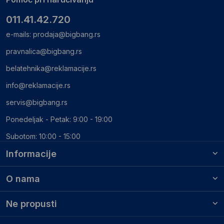
011.41.42.720
e-mails:
prodaja@bigbang.rs
pravnalica@bigbang.rs
belatehnika@reklamacije.rs
info@reklamacije.rs
servis@bigbang.rs
Ponedeljak - Petak: 9:00 - 19:00
Subotom: 10:00 - 15:00
Informacije
O nama
Ne propusti