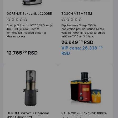
GORENJE Sokovnik JC200BE
BOSCH MESM731M
Gorenje Sokovnik JC200BE Gorenje
Tip Sokovnik Snaga 150 W
JC200BE je slow juicer sa
Zapremina posude Posuda za sok
tehnologijom hladnog prešanja,
veličine 1000 ml Posuda za pulpu
idealan za sve
veličine 1300 ml 3 filtera:
26.949
RSD
00
VIP cena: 26.338
00
12.765
RSD
00
RSD
HUROM Sokovnik Charcoal
RAF R.2817R Sokovnik 1000W
H310A-BEC04CL