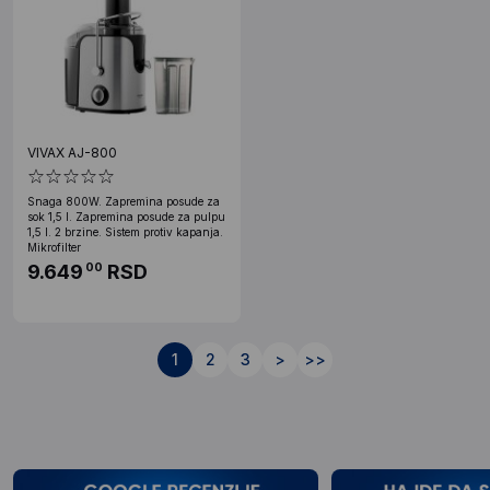
VIVAX AJ-800
Snaga 800W. Zapremina posude za
sok 1,5 l. Zapremina posude za pulpu
1,5 l. 2 brzine. Sistem protiv kapanja.
Mikrofilter
9.649
RSD
00
1
2
3
>
>>