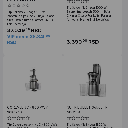
Tip Sokovnik Snaga 1000 W
Zapremina posude 500 ml Boja
Tip Sokovnik Snaga 100 w
Crvena Ostalo Funkcije: Pulsna
Zapremina posude 2 l Boja Tamno
funkcija, brzine 1 i 2 Nerđajući
Siva Ostalo Brzina motora: 37 – 43
rpm Potrošnja
37.049
RSD
00
VIP cena: 36.341
00
3.390
RSD
00
RSD
GORENJE JC 4800 VWY
NUTRIBULLET Sokovnik
sokovnik
NBJ500
Tip Gorenje sokovnik JC 4800 VWY
Tip Sokovnik Snaga 1500 W