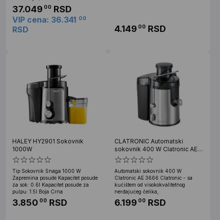
37.049
RSD
00
VIP cena: 36.341
00
4.149
RSD
00
RSD
HALEY HY2901 Sokovnik
CLATRONIC Automatski
1000W
sokovnik 400 W Clatronic AE
3666
Tip Sokovnik Snaga 1000 W
Automatski sokovnik 400 W
Zapremina posude Kapacitet posude
Clatronic AE 3666 Clatronic - sa
za sok: 0.6l Kapacitet posude za
kućištem od visokokvalitetnog
pulpu: 1.5l Boja Crna
nerđajućeg čelika,
3.850
RSD
6.199
RSD
00
00