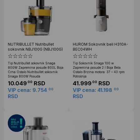
NUTRIBULLET Nutribullet
HUROM Sokovnik beli H310A-
sokovnik NBJ100G (NBJ100G)
BEC04WH
Tip Nutribullet sokovnik Snaga
Tip Sokovnik Snaga 100 w
800W Zapremina posude 800L Boja
Zapremina posude 2 l Boja Bela
Crna Ostalo Nutribullet sokovnik
Ostalo Brzina motora: 37 – 43 rpm
Snaga 800W Posuda
Potrošnja
10.049
RSD
41.999
RSD
00
00
VIP cena: 9.754
VIP cena: 41.198
00
00
RSD
RSD