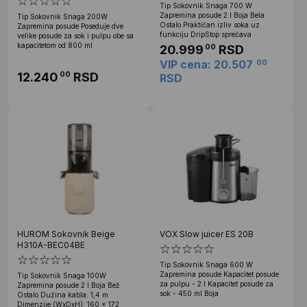
Tip Sokovnik Snaga 700 W
Zapremina posude 2 l Boja Bela
Tip Sokovnik Snaga 200W
Ostalo Praktičan izliv soka uz
Zapremina posude Poseduje dve
funkciju DripStop sprečava
velike posude za sok i pulpu obe sa
kapacitetom od 800 ml
20.999
RSD
00
VIP cena: 20.507
00
12.240
RSD
00
RSD
HUROM Sokovnik Beige
VOX Slow juicer ES 20B
H310A-BEC04BE
Tip Sokovnik Snaga 600 W
Zapremina posude Kapacitet posude
Tip Sokovnik Snaga 100W
za pulpu - 2 l Kapacitet posude za
Zapremina posude 2 l Boja Bež
sok - 450 ml Boja
Ostalo Dužina kabla: 1,4 m
Dimenzije (WxDxH): 160 x 172