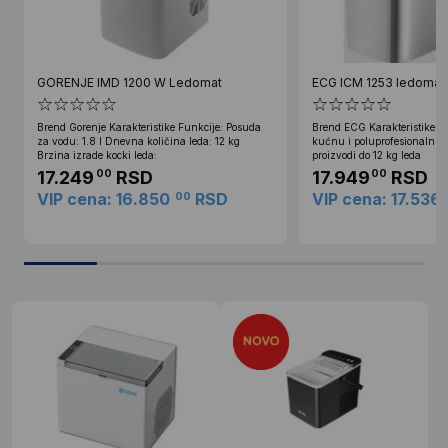
GORENJE IMD 1200 W Ledomat
ECG ICM 1253 ledomat
Brend Gorenje Karakteristike Funkcije: Posuda
Brend ECG Karakteristike L
za vodu: 1.8 l Dnevna količina leda: 12 kg
kućnu i poluprofesionalnu
Brzina izrade kocki leda:
proizvodi do 12 kg leda
17.249
RSD
17.949
RSD
00
00
VIP cena: 16.850
RSD
VIP cena: 17.536
00