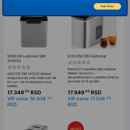
SENCOR Ledomat SIM
ECG ICM 1253 ledomat
3400SS
Brend ECG Karakteristike Ledomat
Idealan za kućnu i
SENCOR SIM 3400SS ledomat
poluprofesionalnu upotrebu Dnevno
omogućava da uvek imate svež led
proizvodi do 12 kg leda
pri ruci – za osvežavajuća pića,
koktele,
17.349
RSD
17.949
RSD
00
00
VIP cena: 16.938
VIP cena: 17.536
00
00
RSD
RSD