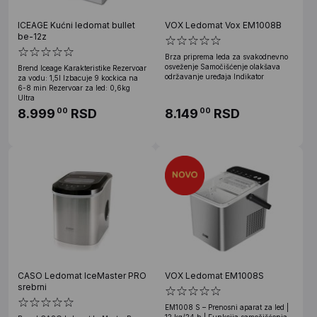
ICEAGE Kućni ledomat bullet
VOX Ledomat Vox EM1008B
be-12z
Brza priprema leda za svakodnevno
osveženje Samočišćenje olakšava
Brend Iceage Karakteristike Rezervoar
održavanje uređaja Indikator
za vodu: 1,5l Izbacuje 9 kockica na
6-8 min Rezervoar za led: 0,6kg
Ultra
8.999
RSD
8.149
RSD
00
00
CASO Ledomat IceMaster PRO
VOX Ledomat EM1008S
srebrni
EM1008 S – Prenosni aparat za led |
12 kg/24 h | Funkcija samočišćenja