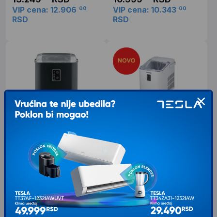
VIP cena: 12.906
VIP cena: 10.343
00
00
RSD
RSD
CASO Ledomat IceChef matt
GORENJE Ledomat-
IMDW1200W
Brend CASO Karakteristike Tip
uređaja: automatski ledomat
Do 12 kg leda dnevno Uvek pri ruci
Tehnologija: kompresorska
Uz pomoć Gorenje ledomata ćete
tehnologija (tihi rad ~ 42–43
uvek imati dovoljno svežeg leda pri
ruci,
11.449
RSD
00
9.949
RSD
00
VIP cena: 11.160
RSD
00