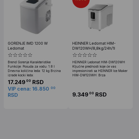
GORENJE IMD 1200 W
HEINNER Ledomat HIM-
Ledomat
DW120WH/8,8kg/24h/1l
Brend Gorenje Karakteristike
HEINNER Ledomat HIM-DW120WH
Funkcije: Posuda za vodu: 1.8 l
Ključne prednosti koje će vas
Dnevna količina leda: 12 kg Brzina
impresionirati sa HEINNER Ice Maker
izrade kocki leda:
HIM-DW120WH: Brza
17.249
RSD
00
VIP cena: 16.850
00
9.349
RSD
00
RSD