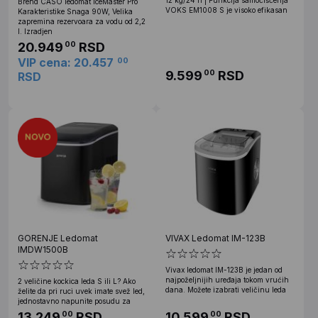
Brend CASO ledomat IceMaster Pro
VOKS EM1008 S je visoko efikasan
Karakteristike Snaga 90W, Velika
zapremina rezervoara za vodu od 2,2
l. Izradjen
20.949
RSD
00
VIP cena: 20.457
00
9.599
RSD
00
RSD
GORENJE Ledomat
VIVAX Ledomat IM-123B
IMDW1500B
Vivax ledomat IM-123B je jedan od
najpoželjnijih uređaja tokom vrućih
2 veličine kockica leda S ili L? Ako
dana. Možete izabrati veličinu leda
želite da pri ruci uvek imate svež led,
jednostavno napunite posudu za
13.249
RSD
10.599
RSD
00
00