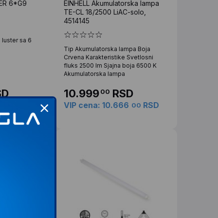
ER 6*G9
EINHELL Akumulatorska lampa
TE-CL 18/2500 LiAC-solo,
4514145
 luster sa 6
Tip Akumulatorska lampa Boja
Crvena Karakteristike Svetlosni
fluks 2500 lm Sjajna boja 6500 K
Akumulatorska lampa
SD
10.999
RSD
00
96
RSD
VIP cena: 10.666
RSD
00
00