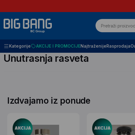
Kategorije
AKCIJE I PROMOCIJE
Najtraženije
Rasprodaja
Ou
Početna
SVE ZA KUĆU I KANCELARIJU
Unutrasnja rasveta
Unutrasnja rasveta
Izdvajamo iz ponude