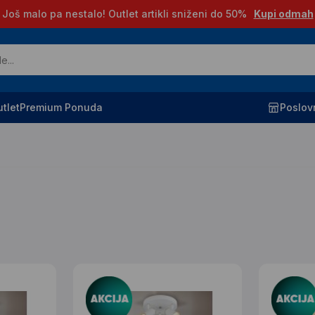
Još malo pa nestalo! Outlet artikli sniženi do 50%
Kupi odmah
tlet
Premium Ponuda
Poslov