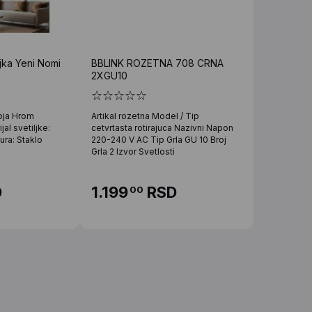
jka Yeni Nomi
BBLINK ROZETNA 708 CRNA
2XGU10
Boja Hrom
Artikal rozetna Model / Tip
jal svetiljke:
cetvrtasta rotirajuca Nazivni Napon
ura: Staklo
220-240 V AC Tip Grla GU 10 Broj
Grla 2 Izvor Svetlosti
D
1.199
RSD
00