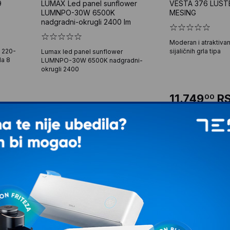
9
LUMAX Led panel sunflower
VESTA 376 LUST
LUMNPO-30W 6500K
MESING
nadgradni-okrugli 2400 lm
Moderan i atraktivan
n 220-
sijaličnih grla tipa
Lumax led panel sunflower
la 8
LUMNPO-30W 6500K nadgradni-
okrugli 2400
11.749
R
00
1.399
RSD
00
SD
VIP cena: 11.3