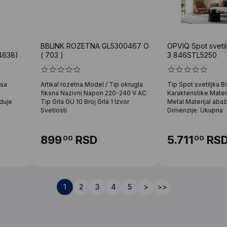
BBLINK ROZETNA GL5300467 O
OPVIQ Spot svetil
4638)
( 703 )
3 846STL5250
 sa
Artikal rozetna Model / Tip okrugla
Tip Spot svetiljka 
a
fiksna Nazivni Napon 220-240 V AC
Karakteristike Materi
eduje
Tip Grla GU 10 Broj Grla 1 Izvor
Metal Materijal abaž
Svetlosti
Dimenzije: Ukupna
899
RSD
5.711
RS
00
00
1
2
3
4
5
>
>>