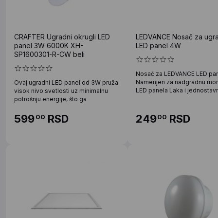
CRAFTER Ugradni okrugli LED
LEDVANCE Nosač za ugra
panel 3W 6000K XH-
LED panel 4W
SP1600301-R-CW beli
Nosač za LEDVANCE LED pa
Namenjen za nadgradnu mo
Ovaj ugradni LED panel od 3W pruža
LED panela Laka i jednostav
visok nivo svetlosti uz minimalnu
potrošnju energije, što ga
599
RSD
249
RSD
00
00