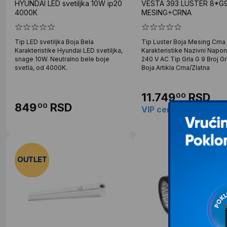
HYUNDAI LED svetiljka 10W ip20
VESTA 393 LUSTER 8*G
4000K
MESING+CRNA
Tip LED svetiljka Boja Bela
Tip Luster Boja Mesing Crna
Karakteristike Hyundai LED svetiljka,
Karakteristike Nazivni Napo
snage 10W. Neutralno bele boje
240 V AC Tip Grla G 9 Broj Gr
svetla, od 4000K.
Boja Artikla Crna/Zlatna
11.749
RSD
00
849
RSD
00
VIP cena: 11.396
R
00