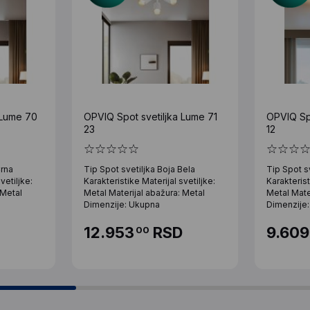
 Lume 70
OPVIQ Spot svetiljka Lume 71
OPVIQ Spo
23
12
Crna
Tip Spot svetiljka Boja Bela
Tip Spot sv
vetiljke:
Karakteristike Materijal svetiljke:
Karakterist
 Metal
Metal Materijal abažura: Metal
Metal Mate
Dimenzije: Ukupna
Dimenzije
12.953
RSD
9.609
00