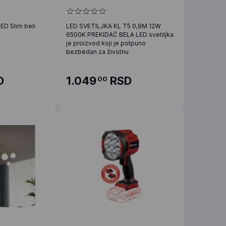
ED Slim beli
LED SVETILJKA KL T5 0,9M 12W
6500K PREKIDAČ BELA LED svetiljka
je proizvod koji je potpuno
bezbedan za životnu
D
1.049
RSD
00