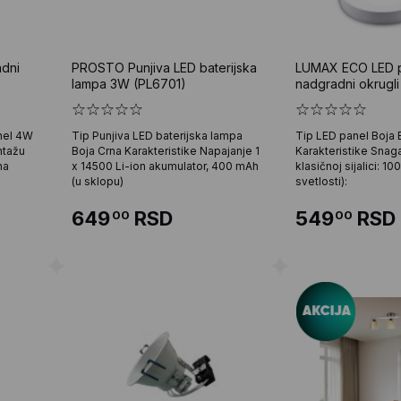
dni
PROSTO Punjiva LED baterijska
LUMAX ECO LED 
lampa 3W (PL6701)
nadgradni okrugl
nel 4W
Tip Punjiva LED baterijska lampa
Tip LED panel Boja 
ntažu
Boja Crna Karakteristike Napajanje 1
Karakteristike Snag
na
x 14500 Li-ion akumulator, 400 mAh
klasičnoj sijalici: 
(u sklopu)
svetlosti):
649
RSD
549
RSD
00
00