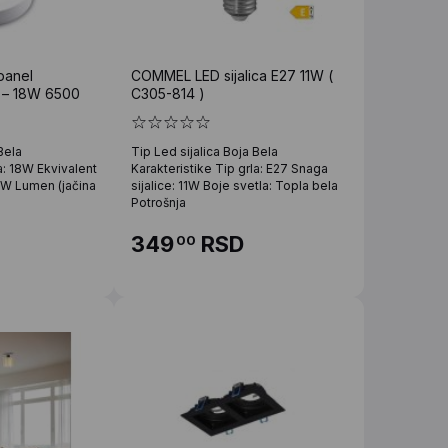
panel
COMMEL LED sijalica E27 11W (
i – 18W 6500
C305-814 )
Bela
Tip Led sijalica Boja Bela
a: 18W Ekvivalent
Karakteristike Tip grla: E27 Snaga
100W Lumen (jačina
sijalice: 11W Boje svetla: Topla bela
Potrošnja
349
RSD
00