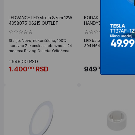
LEDVANCE LED strela 87cm 12W
KODAK LED baterijska la
4058075106215 OUTLET
HANDY58 30414648
Stanje: Novo, nekorišćeno, 100%
LED baterijska lampa HAND
ispravno Zakonska saobraznost: 24
30414648 Kodak.
meseca Razlog Outleta: Oštećena
1.649,00 RSD
1.400
RSD
949
RSD
00
00