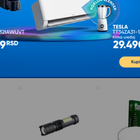
mpa
PROSTO Punjiva LED baterijska
XIAOMI Mi Smart 
lampa 10W LED PL9124D
Pro EU
Y58
Punjiva LED lampa PROSTO sa
Tip Xiaomi Mi Smar
ZOOM funkcijom Svetlosni režimi
Pro EU Boja Bela Kar
smenjivi pritiskom tastera Poseduje
proizvoda Lampa Ko
indikator napunjenosti
Android
1.249
RSD
7.300
RS
00
00