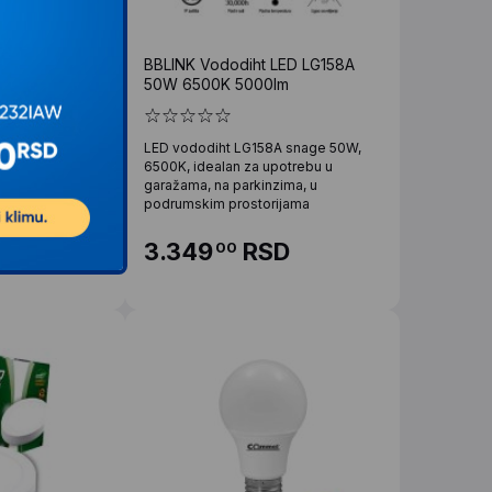
LED Desk Lamp
BBLINK Vododiht LED LG158A
50W 6500K 5000lm
t LED Desk Lamp
LED vododiht LG158A snage 50W,
akteristike Vrsta
6500K, idealan za upotrebu u
mpatibilnost
garažama, na parkinzima, u
podrumskim prostorijama
D
3.349
RSD
00