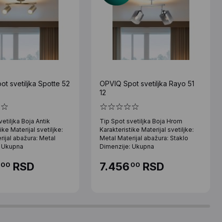
t svetiljka Spotte 52
OPVIQ Spot svetiljka Rayo 51
12
etiljka Boja Antik
Tip Spot svetiljka Boja Hrom
ike Materijal svetiljke:
Karakteristike Materijal svetiljke:
rijal abažura: Metal
Metal Materijal abažura: Staklo
: Ukupna
Dimenzije: Ukupna
RSD
7.456
RSD
00
00