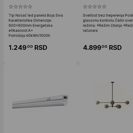
Tip Nosač led panela Boja Siva
Svetlost bez treperenja Pod
Karakteristike Dimenzije:
glasovnu kontrolu Četiri sve
600x600mm Energetska
režima: *Režim čitanja *Rež
efikasnost:A+
računara
Potrošnja:40kWh/1000h
1.249
RSD
4.899
RSD
00
00