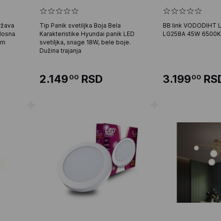
ržava
Tip Panik svetiljka Boja Bela
BB link VODODIHT L
tlosna
Karakteristike Hyundai panik LED
LG258A 45W 6500K
im
svetiljka, snage 18W, bele boje.
Dužina trajanja
2.149
RSD
3.199
RS
00
00