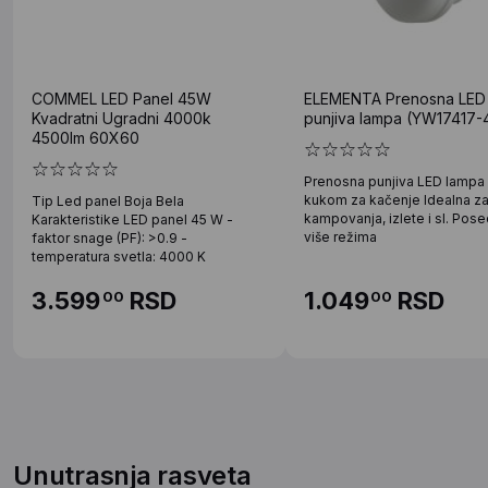
COMMEL LED Panel 45W
ELEMENTA Prenosna LED
Kvadratni Ugradni 4000k
punjiva lampa (YW17417-
4500lm 60X60
Prenosna punjiva LED lampa
kukom za kačenje Idealna z
Tip Led panel Boja Bela
kampovanja, izlete i sl. Pos
Karakteristike LED panel 45 W -
više režima
faktor snage (PF): >0.9 -
temperatura svetla: 4000 K
3.599
RSD
1.049
RSD
00
00
Unutrasnja rasveta