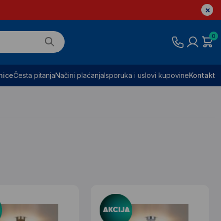
0
nice
Česta pitanja
Načini plaćanja
Isporuka i uslovi kupovine
Kontakt