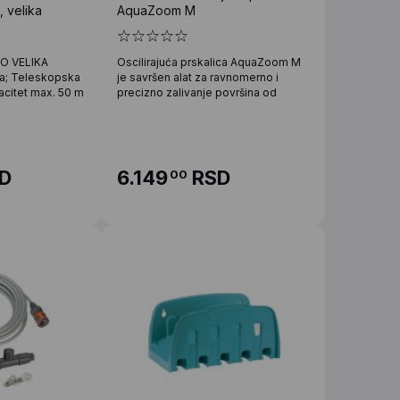
, velika
AquaZoom M
O VELIKA
Oscilirajuća prskalica AquaZoom M
ra; Teleskopska
je savršen alat za ravnomerno i
acitet max. 50 m
precizno zalivanje površina od
D
6.149
RSD
00