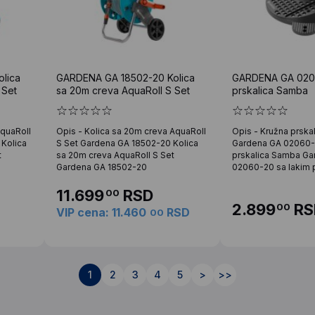
lica
GARDENA GA 18502-20 Kolica
GARDENA GA 020
 Set
sa 20m creva AquaRoll S Set
prskalica Samba
AquaRoll
Opis - Kolica sa 20m creva AquaRoll
Opis - Kružna prska
Kolica
S Set Gardena GA 18502-20 Kolica
Gardena GA 02060-
t
sa 20m creva AquaRoll S Set
prskalica Samba Ga
Gardena GA 18502-20
02060-20 sa lakim 
11.699
RSD
00
2.899
RS
00
VIP cena: 11.460
RSD
00
1
2
3
4
5
>
>>