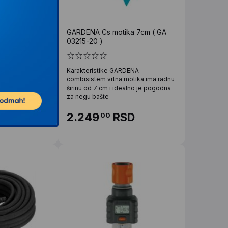
a crevo, mala
GARDENA Cs motika 7cm ( GA
03215-20 )
 mala MCM za
Karakteristike GARDENA
rađena od
combisistem vrtna motika ima radnu
 creva od 1/2"
širinu od 7 cm i idealno je pogodna
za negu bašte
SD
2.249
RSD
00