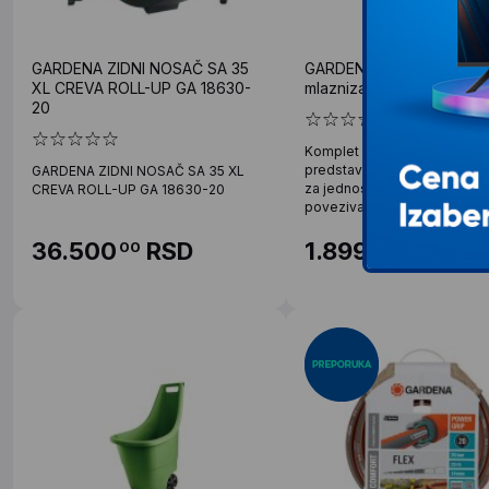
GARDENA ZIDNI NOSAČ SA 35
GARDENA Set nastavaka i
XL CREVA ROLL-UP GA 18630-
mlazniza za crevo 1/2'' (
20
Komplet nastavaka za crevo 
predstavlja sveobuhvatno r
GARDENA ZIDNI NOSAČ SA 35 XL
za jednostavno i efikasno
CREVA ROLL-UP GA 18630-20
povezivanje
36.500
RSD
1.899
RSD
00
00