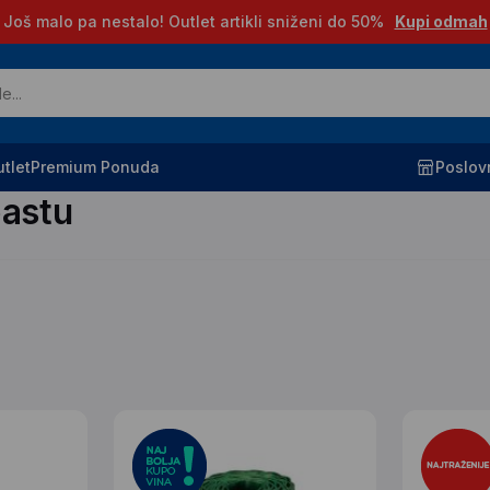
Još malo pa nestalo! Outlet artikli sniženi do 50%
Kupi odmah
tlet
Premium Ponuda
Poslov
bastu