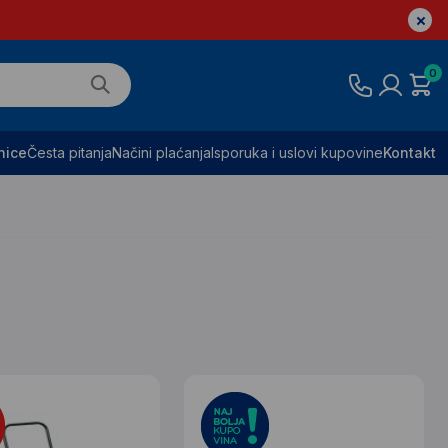
0
nice
Česta pitanja
Načini plaćanja
Isporuka i uslovi kupovine
Kontakt