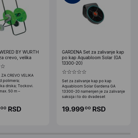
WERED BY WURTH
GARDENA Set za zalivanje kap
za crevo, velika
po kap Aquabloom Solar (GA
13300-20)
 ZA CREVO VELIKA
d polimera;
Set za zalivanje kap po kap
ka drska; Tockovi.
Aquabloom Solar Gardena GA
max. 50 m –
13300-20 namenjen je za zalivanje
saksija i to do dvadeset
RSD
19.999
RSD
00
00