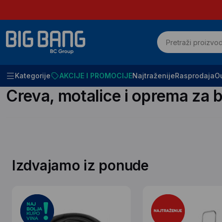
Kategorije
AKCIJE I PROMOCIJE
Najtraženije
Rasprodaja
Ou
Početna
SVE ZA BAŠTU
Creva, motalice i oprema za bastu
Creva, motalice i oprema za 
Izdvajamo iz ponude