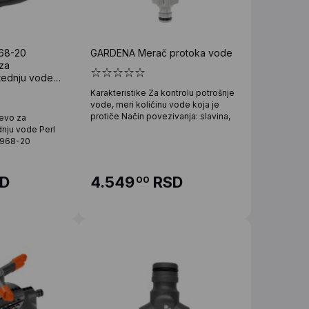
68-20
GARDENA Merač protoka vode
za
štednju vode
Karakteristike Za kontrolu potrošnje
vode, meri količinu vode koja je
protiče Način povezivanja: slavina,
revo za
dnju vode Perl
1968-20
D
4.549
RSD
00