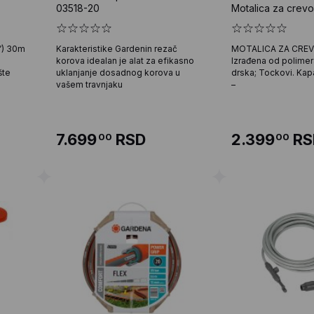
03518-20
Motalica za crevo
”) 30m
Karakteristike Gardenin rezač
MOTALICA ZA CREV
korova idealan je alat za efikasno
Izrađena od polime
šte
uklanjanje dosadnog korova u
drska; Tockovi. Kap
vašem travnjaku
–
7.699
RSD
2.399
RS
00
00