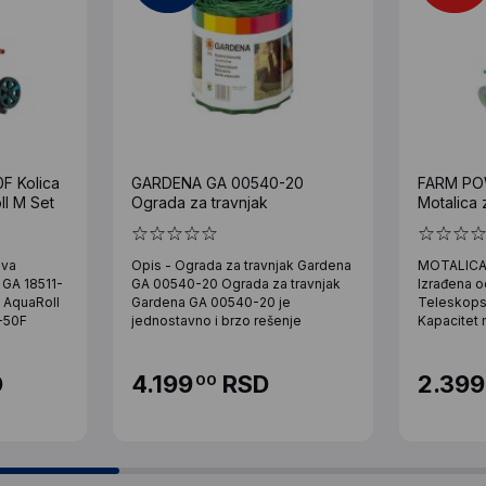
F Kolica
GARDENA GA 00540-20
FARM PO
l M Set
Ograda za travnjak
Motalica 
eva
Opis - Ograda za travnjak Gardena
MOTALICA
 GA 18511-
GA 00540-20 Ograda za travnjak
Izrađena o
 AquaRoll
Gardena GA 00540-20 je
Teleskops
-50F
jednostavno i brzo rešenje
Kapacitet 
D
4.199
RSD
2.399
00