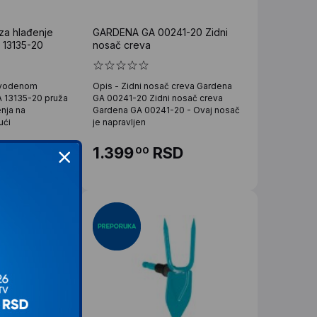
za hlađenje
GARDENA GA 00241-20 Zidni
13135-20
nosač creva
e vodenom
Opis - Zidni nosač creva Gardena
 13135-20 pruža
GA 00241-20 Zidni nosač creva
enja na
Gardena GA 00241-20 - Ovaj nosač
ući
je napravljen
D
1.399
RSD
00