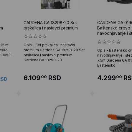
GARDENA GA 18298-20 Set
GARDENA GA 019
 m
prskalica i nastavci premium
Baštensko crevo 
navodnjavanje i 
Perl 7,5m
 25 m
Opis - Set prskalica i nastavci
nsko
premium Gardena GA 18298-20 Set
Opis - Baštensko c
 18053-
prskalica i nastavci premium
navodnjavanje i šte
Gardena GA 18298-20
7,5m Gardena GA 0
Baštensko
6.109
RSD
4.299
RS
00
00
RSD