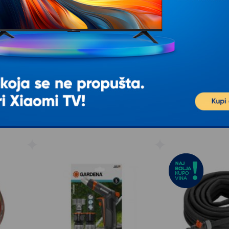
GARDENA GA 03608-20 Alat za
WURTH Motalica z
13mm)
vadjenje korova 3 u 1
MCM
1/2"
Gardena combisystem 3u1 čistač
Motalica za crevo,
ešenje
korova idealno je prikladan za
baštensko crevo iz
jednostavno uklanjanje korova i
polimera. Za prečnik
mahovine sa fuga.
može
3.899
RSD
2.449
R
00
00