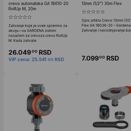
crevo automatska GA 18610-20
13mm (1/2”) 30m Flex
RollUp M, 20m
Opis artikla Crevo 13mm (1/2
Flex GA 18036-20 – Gardena
Zalivanje koje je uvek spremno za
Zalivanje i navodnjavanje ba
akciju—sa GARDENA zidnim
nosačem za crevoza crevo RollUp
M. Kada zalivate
26.049
RSD
00
7.099
RSD
00
VIP cena: 25.541
RSD
00