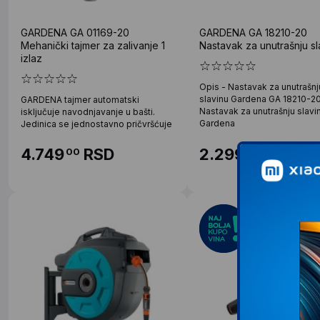
GARDENA GA 01169-20
GARDENA GA 18210-20
Mehanički tajmer za zalivanje 1
Nastavak za unutrašnju sl
izlaz
Opis - Nastavak za unutrašnj
slavinu Gardena GA 18210-2
GARDENA tajmer automatski
Nastavak za unutrašnju slavi
isključuje navodnjavanje u bašti.
Gardena
Jedinica se jednostavno pričvršćuje
4.749
RSD
2.299
RSD
00
00