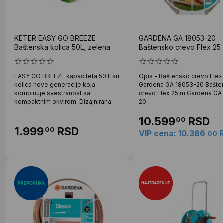
KETER EASY GO BREEZE
GARDENA GA 18053-20
Baštenska kolica 50L, zelena
Baštensko crevo Flex 25
EASY GO BREEZE kapaciteta 50 L su
Opis - Baštensko crevo Flex
kolica nove generacije koja
Gardena GA 18053-20 Bašte
kombinuje svestranost sa
crevo Flex 25 m Gardena GA
kompaktnim okvirom. Dizajnirana
20
10.599
RSD
00
1.999
RSD
00
VIP cena: 10.386
00