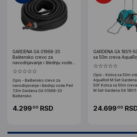
GARDENA GA 01968-20
GARDENA GA 18511-50
Baštensko crevo za
sa 50m creva AquaRol
navodnjavanje i štednju vode
Perl 7,5m
Opis - Kolica sa 50m cr
AquaRoll M Set Gardena
Opis - Baštensko crevo za
50F Kolica sa 50m creva
navodnjavanje i štednju vode Perl
M Set Gardena GA 18511
7,5m Gardena GA 01968-20
Baštensko
4.299
RSD
24.699
RS
00
00