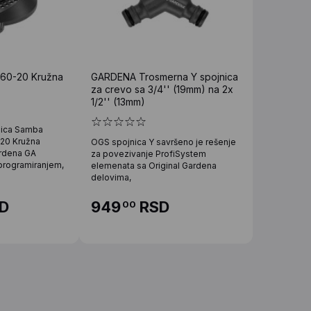
60-20 Kružna
GARDENA Trosmerna Y spojnica
za crevo sa 3/4'' (19mm) na 2x
1/2'' (13mm)
lica Samba
20 Kružna
OGS spojnica Y savršeno je rešenje
rdena GA
za povezivanje ProfiSystem
programiranjem,
elemenata sa Original Gardena
delovima,
D
949
RSD
00