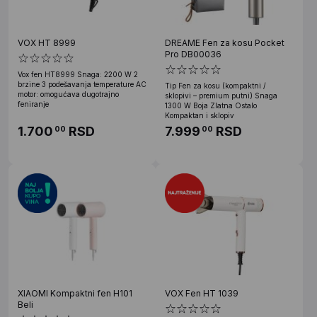
VOX HT 8999
DREAME Fen za kosu Pocket
Pro DB00036
Vox fen HT8999 Snaga: 2200 W 2
brzine 3 podešavanja temperature AC
Tip Fen za kosu (kompaktni /
motor: omogućava dugotrajno
sklopivi – premium putni) Snaga
feniranje
1300 W Boja Zlatna Ostalo
Kompaktan i sklopiv
1.700
RSD
7.999
RSD
00
00
XIAOMI Kompaktni fen H101
VOX Fen HT 1039
Beli