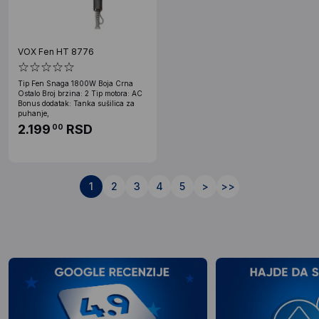
VOX Fen HT 8776
Tip Fen Snaga 1800W Boja Crna
Ostalo Broj brzina: 2 Tip motora: AC
Bonus dodatak: Tanka sušilica za
puhanje,
2.199
RSD
00
1
2
3
4
5
>
>>