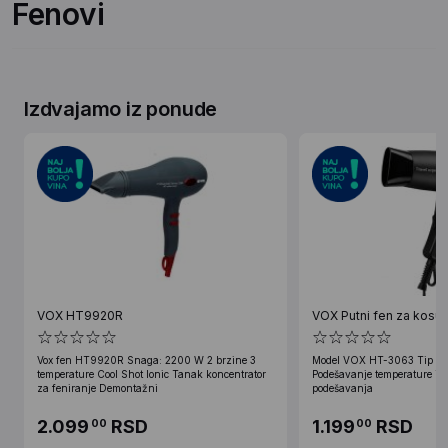
Fenovi
Izdvajamo iz ponude
VOX HT9920R
VOX Putni fen za kosu 
Vox fen HT9920R Snaga: 2200 W 2 brzine 3
Model VOX HT-3063 Tip Pu
temperature Cool Shot Ionic Tanak koncentrator
Podešavanje temperature i b
za feniranje Demontažni
podešavanja
2.099
RSD
1.199
RSD
00
00