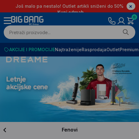
Još malo pa nestalo! Outlet artikli sniženi do 50%
Kupi odmah
0
AKCIJE I PROMOCIJE
Najtraženije
Rasprodaja
Outlet
Premium
Fenovi