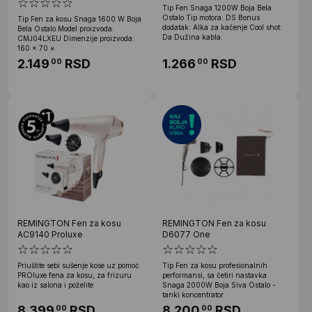
Tip Fen Snaga 1200W Boja Bela
Ostalo Tip motora: DS Bonus
Tip Fen za kosu Snaga 1600 W Boja
dodatak: Alka za kačenje Cool shot:
Bela Ostalo Model proizvoda:
Da Dužina kabla:
CMJ04LXEU Dimenzije proizvoda:
160 × 70 ×
2.149
RSD
1.266
RSD
00
00
REMINGTON Fen za kosu
REMINGTON Fen za kosu
AC9140 Proluxe
D6077 One
Priuštite sebi sušenje kose uz pomoć
Tip Fen za kosu profesionalnih
PROluxe fena za kosu, za frizuru
performansi, sa četiri nastavka
kao iz salona i poželite
Snaga 2000W Boja Siva Ostalo -
tanki koncentrator
8.399
RSD
8.200
RSD
00
00