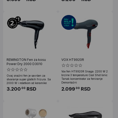
REMINGTON Fen za kosu
VOX HT9920R
Power Dry 2000 D3010
Vox fen HT9920R Snaga: 2200 W 2
brzine 3 temperature Cool Shot Ionic
Ovaj snažni fen je savršen za
Tanak koncentrator za feniranje
stvaranje super glatkih frizura. Sa
Demontažni
2000 W i rešetkom od keramike
3.200
RSD
2.099
RSD
00
00