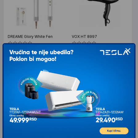
DREAME Glory White Fen
VOX HT 8997
Tip Bežični fen Karakteristike Načini
Snaga 2200W Tip Profesionalni
rada: 4 temperature, 2 brzine Brzina
Dužina kabla 3m Cool shot Da Broj
vazduha: 70 m/s Protok vazduha: 55
brzina 2 Broj temperatura © 3
Uklonjiva zadnja
11.999
RSD
00
VIP cena: 10.999
00
2.199
RSD
00
RSD