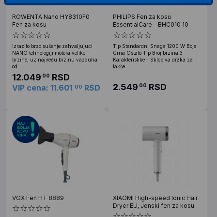
ROWENTA Nano HY8310F0
PHILIPS Fen za kosu
Fen za kosu
EssentialCare - BHC010 10
Izrazito brzo sušenje zahvaljujući
Tip Standardni Snaga 1200 W Boja
NANO tehnologiji motora velike
Crna Ostalo Tip Broj brzina 3
brzine, uz najveću brzinu vazduha
Karakteristike - Sklopiva držka za
od
lakše
12.049
RSD
00
2.549
RSD
00
VIP cena: 11.601
RSD
00
VOX Fen HT 8889
XIAOMI High-speed Ionic Hair
Dryer EU, Jonski fen za kosu