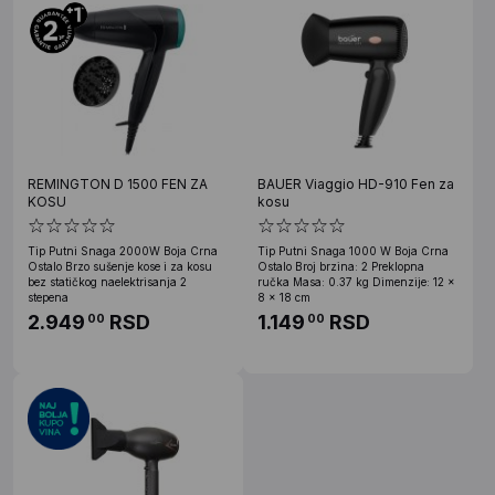
REMINGTON D 1500 FEN ZA
BAUER Viaggio HD-910 Fen za
KOSU
kosu
Tip Putni Snaga 2000W Boja Crna
Tip Putni Snaga 1000 W Boja Crna
Ostalo Brzo sušenje kose i za kosu
Ostalo Broj brzina: 2 Preklopna
bez statičkog naelektrisanja 2
ručka Masa: 0.37 kg Dimenzije: 12 x
stepena
8 x 18 cm
2.949
RSD
1.149
RSD
00
00