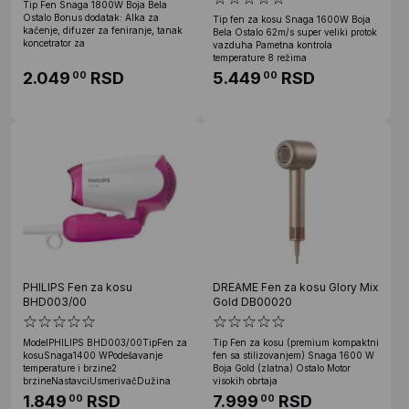
Tip Fen Snaga 1800W Boja Bela
Ostalo Bonus dodatak: Alka za
Tip fen za kosu Snaga 1600W Boja
kačenje, difuzer za feniranje, tanak
Bela Ostalo 62m/s super veliki protok
koncetrator za
vazduha Pametna kontrola
temperature 8 režima
2.049
RSD
5.449
RSD
00
00
PHILIPS Fen za kosu
DREAME Fen za kosu Glory Mix
BHD003/00
Gold DB00020
ModelPHILIPS BHD003/00TipFen za
Tip Fen za kosu (premium kompaktni
kosuSnaga1400 WPodešavanje
fen sa stilizovanjem) Snaga 1600 W
temperature i brzine2
Boja Gold (zlatna) Ostalo Motor
brzineNastavciUsmerivačDužina
visokih obrtaja
1.849
RSD
7.999
RSD
00
00