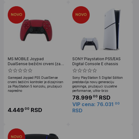
MS MOBILE Joypad
SONY Playstation PS5/EAS
DualSense bežični crveni (za
Digital Console E chassis
PS5)
Gamepad Joypad PS5 DualSense
Sony PlayStation 5 Digital Edition
crveni bežični kontroler je dizajniran
predstavlja novu generaciju
za PlayStation 5 konzolu, pružajući
gejminga, pružajući izuzetne
napredno
performanse, ultra-brzo
78.999
RSD
00
VIP cena: 76.031
00
4.449
RSD
00
RSD