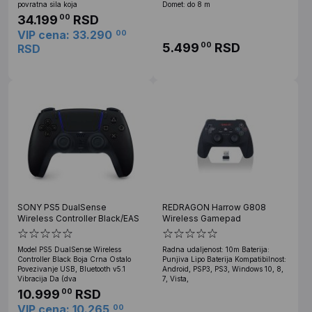
povratna sila koja
Domet: do 8 m
34.199
RSD
00
VIP cena: 33.290
00
5.499
RSD
00
RSD
SONY PS5 DualSense
REDRAGON Harrow G808
Wireless Controller Black/EAS
Wireless Gamepad
Model PS5 DualSense Wireless
Radna udaljenost: 10m Baterija:
Controller Black Boja Crna Ostalo
Punjiva Lipo Baterija Kompatibilnost:
Povezivanje USB, Bluetooth v5.1
Android, PSP3, PS3, Windows 10, 8,
Vibracija Da (dva
7, Vista,
10.999
RSD
00
VIP cena: 10.265
00