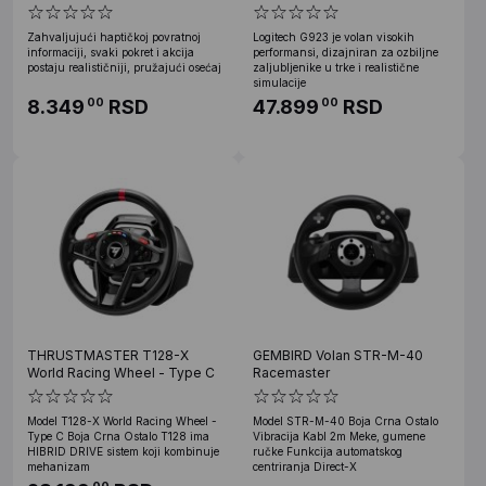
+ Shifter
Zahvaljujući haptičkoj povratnoj
Logitech G923 je volan visokih
informaciji, svaki pokret i akcija
performansi, dizajniran za ozbiljne
postaju realističniji, pružajući osećaj
zaljubljenike u trke i realistične
simulacije
8.349
RSD
47.899
RSD
00
00
THRUSTMASTER T128-X
GEMBIRD Volan STR-M-40
World Racing Wheel - Type C
Racemaster
Model T128-X World Racing Wheel -
Model STR-M-40 Boja Crna Ostalo
Type C Boja Crna Ostalo T128 ima
Vibracija Kabl 2m Meke, gumene
HIBRID DRIVE sistem koji kombinuje
ručke Funkcija automatskog
mehanizam
centriranja Direct-X