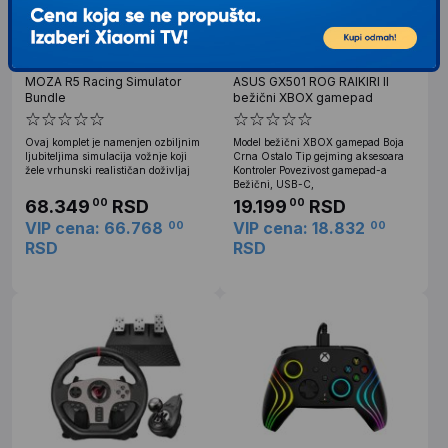
MOZA R5 Racing Simulator
ASUS GX501 ROG RAIKIRI II
Bundle
bežični XBOX gamepad
Ovaj komplet je namenjen ozbiljnim
Model bežični XBOX gamepad Boja
ljubiteljima simulacija vožnje koji
Crna Ostalo Tip gejming aksesoara
žele vrhunski realističan doživljaj
Kontroler Povezivost gamepad-a
Bežični, USB-C,
68.349
RSD
19.199
RSD
00
00
VIP cena: 66.768
VIP cena: 18.832
00
00
RSD
RSD