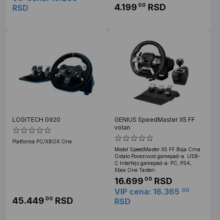
4.199
RSD
00
RSD
LOGITECH G920
GENIUS SpeedMaster X5 FF
volan
Platforma PC/XBOX One
Model SpeedMaster X5 FF Boja Crna
Ostalo Povezivost gamepad-a: USB-
C Interfejs gamepad-a: PC, PS4,
Xbox One Tasteri:
16.699
RSD
00
VIP cena: 16.365
00
45.449
RSD
00
RSD