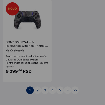
SONY GM00241 PS5
DualSense Wireless Controller
Grey Camo CFI-ZCT2W/EAS
Precizna kontrola i realističan osećaj
u igrama DualSense bežični
kontroler donosi unapređeno iskustvo
igranja
9.299
RSD
00
1
2
3
4
5
>
>>