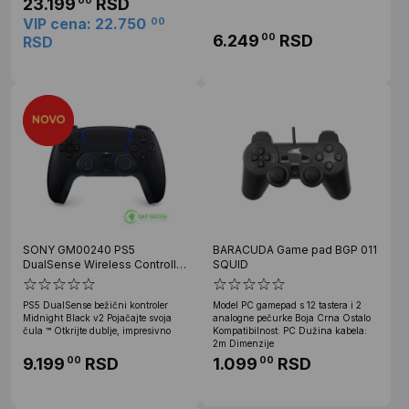
23.199
RSD
00
VIP cena: 22.750
00
6.249
RSD
00
RSD
SONY GM00240 PS5
BARACUDA Game pad BGP 011
DualSense Wireless Controller
SQUID
Black ZCT2W/EAS
PS5 DualSense bežični kontroler
Model PC gamepad s 12 tastera i 2
Midnight Black v2 Pojačajte svoja
analogne pečurke Boja Crna Ostalo
čula ™ Otkrijte dublje, impresivno
Kompatibilnost: PC Dužina kabela:
2m Dimenzije
9.199
RSD
1.099
RSD
00
00