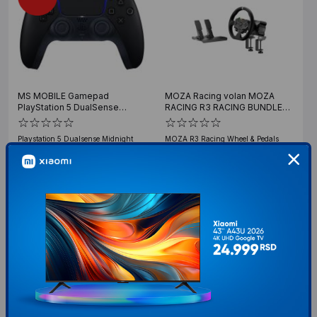
MS MOBILE Gamepad
MOZA Racing volan MOZA
PlayStation 5 DualSense
RACING R3 RACING BUNDLE
Midnight Black
PC
Playstation 5 Dualsense Midnight
MOZA R3 Racing Wheel & Pedals
Black gamepad predstavlja dopunski
Bundle predstavlja savršen balans
ili zamenski kontroler za PS5
između cene, performansi i kvaliteta
konzolu. Funkcionalno
10.999
RSD
45.299
RSD
00
00
VIP cena: 9.899
VIP cena: 44.109
00
00
RSD
RSD