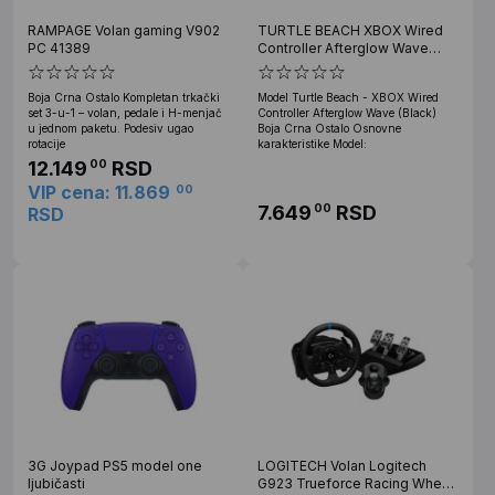
RAMPAGE Volan gaming V902
TURTLE BEACH XBOX Wired
PC 41389
Controller Afterglow Wave
(Black)
Boja Crna Ostalo Kompletan trkački
Model Turtle Beach - XBOX Wired
set 3-u-1 – volan, pedale i H-menjač
Controller Afterglow Wave (Black)
u jednom paketu. Podesiv ugao
Boja Crna Ostalo Osnovne
rotacije
karakteristike Model:
12.149
RSD
00
VIP cena: 11.869
00
7.649
RSD
00
RSD
3G Joypad PS5 model one
LOGITECH Volan Logitech
ljubičasti
G923 Trueforce Racing Wheel