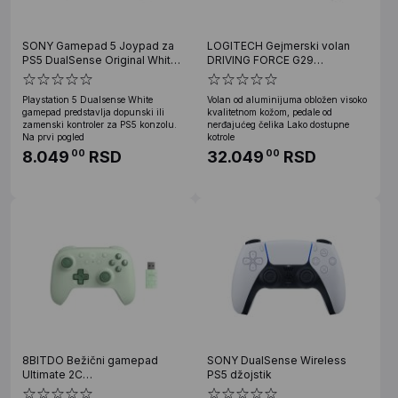
SONY Gamepad 5 Joypad za
LOGITECH Gejmerski volan
PS5 DualSense Original White
DRIVING FORCE G29
ORG
PC/PS4/PS3/PS5
Playstation 5 Dualsense White
Volan od aluminijuma obložen visoko
gamepad predstavlja dopunski ili
kvalitetnom kožom, pedale od
zamenski kontroler za PS5 konzolu.
nerđajućeg čelika Lako dostupne
Na prvi pogled
kotrole
8.049
RSD
32.049
RSD
00
00
8BITDO Bežični gamepad
SONY DualSense Wireless
Ultimate 2C
PS5 džojstik
Windows/Android/Tri-