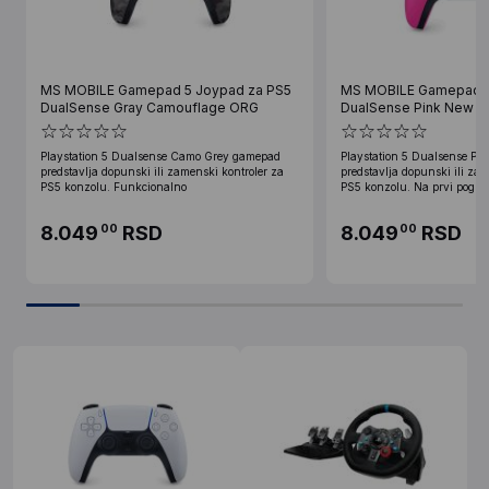
MS MOBILE Gamepad 5 Joypad za PS5
MS MOBILE Gamepad 5
DualSense Gray Camouflage ORG
DualSense Pink New 
Playstation 5 Dualsense Camo Grey gamepad
Playstation 5 Dualsense P
predstavlja dopunski ili zamenski kontroler za
predstavlja dopunski ili zam
PS5 konzolu. Funkcionalno
PS5 konzolu. Na prvi pogle
8.049
RSD
8.049
RSD
00
00