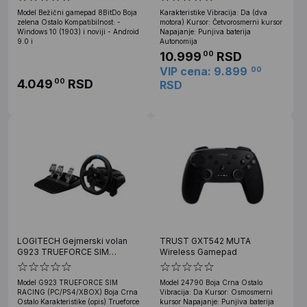
mode/HallEffect/Vibracija/typeC/Green
Model Bežični gamepad 8BitDo Boja
Karakteristike Vibracija: Da (dva
Edition
zelena Ostalo Kompatibilnost: -
motora) Kursor: Četvorosmerni kursor
Windows 10 (1903) i noviji - Android
Napajanje: Punjiva baterija
9.0 i
Autonomija
10.999
RSD
00
VIP cena: 9.899
00
4.049
RSD
00
RSD
LOGITECH Gejmerski volan
TRUST GXT542 MUTA
G923 TRUEFORCE SIM
Wireless Gamepad
RACING (PC/PS4)
Model G923 TRUEFORCE SIM
Model 24790 Boja Crna Ostalo
RACING (PC/PS4/XBOX) Boja Crna
Vibracija: Da Kursor: Osmosmerni
Ostalo Karakteristike (opis) Trueforce
kursor Napajanje: Punjiva baterija