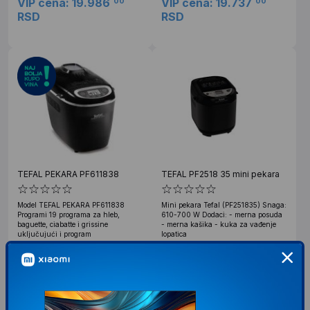
VIP cena: 19.986
VIP cena: 19.737
00
00
RSD
RSD
TEFAL PEKARA PF611838
TEFAL PF2518 35 mini pekara
Model TEFAL PEKARA PF611838
Mini pekara Tefal (PF251835) Snaga:
Programi 19 programa za hleb,
610-700 W Dodaci: - merna posuda
baguette, ciabatte i grissine
- merna kašika - kuka za vađenje
uključujući i program
lopatica
22.649
RSD
00
VIP cena: 22.126
00
31.285
RSD
00
RSD