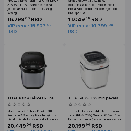
Predstavljamo Tefal PF210138 KRUH
Snaga 550W CrustChoice -
APARAT TEFAL, vaše rešenje za
elektronska kontrola zapečenosti
jednostavnu pripremu ukusnog
hleba Broj posuda za pečenje hleba: 1
svežeg
Broj špatula:
16.299
RSD
11.049
RSD
00
00
VIP cena: 15.927
VIP cena: 10.799
00
00
RSD
RSD
TEFAL Pain & Délices PF240E
TEFAL PF2501 35 mini pekara
Model Pain & Délices PF240E38
Tehničke karakteristike Mini pekara
Programi / Snaga / Boja Inox/Crna
Tefal (PF250135) Snaga: 610-700 W
Ostalo Ostale karakteristike Materijal:
Dodaci: - merna čaša - merna kašika
20.449
RSD
20.199
RSD
00
00