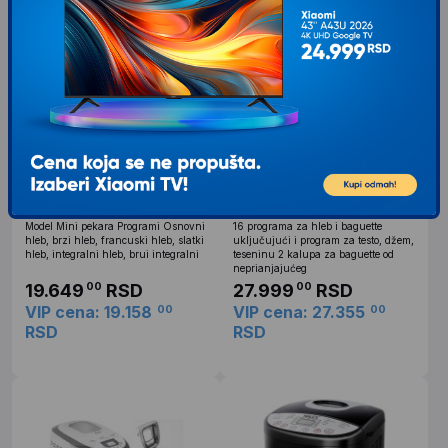
TEFAL PF220838 mini pekara
TEFAL Pekara PF 610138
Model Mini pekara Programi Osnovni
16 programa za hleb i baguette
hleb, brzi hleb, francuski hleb, slatki
uključujući i program za testo, džem,
hleb, integralni hleb, brui integralni
teseninu 2 kalupa za baguette od
neprianjajućeg
19.649
RSD
27.999
RSD
00
00
VIP cena: 19.158
VIP cena: 27.355
00
00
RSD
RSD