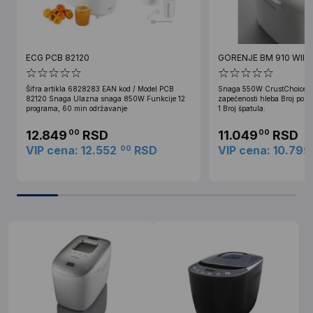
ECG PCB 82120
GORENJE BM 910 WII p
Šifra artikla 6828283 EAN kod / Model PCB
Snaga 550W CrustChoice - e
82120 Snaga Ulazna snaga 850W Funkcije 12
zapečenosti hleba Broj posu
programa, 60 min održavanje
1 Broj špatula:
12.849
RSD
11.049
RSD
00
00
VIP cena: 12.552
RSD
VIP cena: 10.799
00