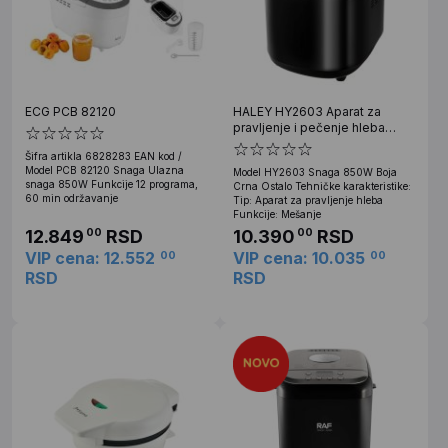
ECG PCB 82120
HALEY HY2603 Aparat za
pravljenje i pečenje hleba
850W
Šifra artikla 6828283 EAN kod /
Model PCB 82120 Snaga Ulazna
Model HY2603 Snaga 850W Boja
snaga 850W Funkcije 12 programa,
Crna Ostalo Tehničke karakteristike:
60 min održavanje
Tip: Aparat za pravljenje hleba
Funkcije: Mešanje
12.849
RSD
10.390
RSD
00
00
VIP cena: 12.552
VIP cena: 10.035
00
00
RSD
RSD