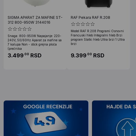
SIGMA APARAT ZA MAFINE ST-
RAF Pekara RAF R.208
312 800-950W 3144016
Model RAF R.208 Programi Osnovni
Francuski hleb Integralni hleb Brzi
Snaga: 800-950W Napajanje: 220-
program Slatki hleb Ultra brzi 1 Ultra
240V, 50/60Hz Aparat za mafine sa
brzi
7 kalupa Non - stick grejna ploča
(prečnika
3.499
RSD
9.399
RSD
00
00