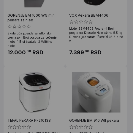
GORENJE BM 1600 WG mini
VOX Pekara BBM4406
pekara za hleb
Model BBM4406 Programi Broj
programa 12 ostalo Neto težina 5.5 kg
Skidajuća posuda sa teflonskim
Dimenzije aparata (ŠxVxD) 35.8 x 28
premazom Broj posuda za pečenje
x
hleba: 1 Broj špatula: 2 Veličina
hleba:
12.000
RSD
7.399
RSD
00
00
TEFAL PEKARA PF210138
GORENJE BM 910 WII pekara