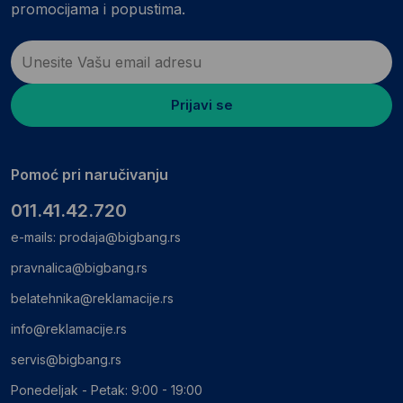
promocijama i popustima.
Prijavi se
Pomoć pri naručivanju
011.41.42.720
e-mails:
prodaja@bigbang.rs
pravnalica@bigbang.rs
belatehnika@reklamacije.rs
info@reklamacije.rs
servis@bigbang.rs
Ponedeljak - Petak: 9:00 - 19:00