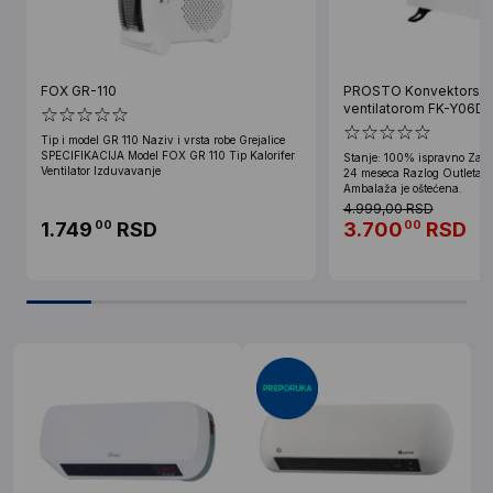
FOX GR-110
PROSTO Konvektorska 
ventilatorom FK-Y06D
Tip i model GR 110 Naziv i vrsta robe Grejalice
SPECIFIKACIJA Model FOX GR 110 Tip Kalorifer
Stanje: 100% ispravno Zako
Ventilator Izduvavanje
24 meseca Razlog Outleta: U
Ambalaža je oštećena.
4.999,00 RSD
1.749
RSD
3.700
RSD
00
00