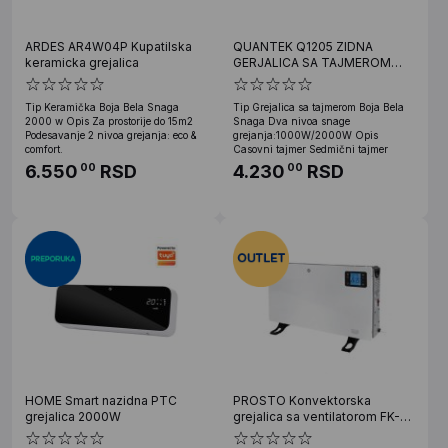
ARDES AR4W04P Kupatilska
QUANTEK Q1205 ZIDNA
keramicka grejalica
GERJALICA SA TAJMEROM
2000W IP22 ZAŠTITA
Tip Keramička Boja Bela Snaga
Tip Grejalica sa tajmerom Boja Bela
2000 w Opis Za prostorije do 15m2
Snaga Dva nivoa snage
Podesavanje 2 nivoa grejanja: eco &
grejanja:1000W/2000W Opis
comfort.
Casovni tajmer Sedmični tajmer
6.550
RSD
4.230
RSD
00
00
HOME Smart nazidna PTC
PROSTO Konvektorska
grejalica 2000W
grejalica sa ventilatorom FK-
Y06D OUTLET