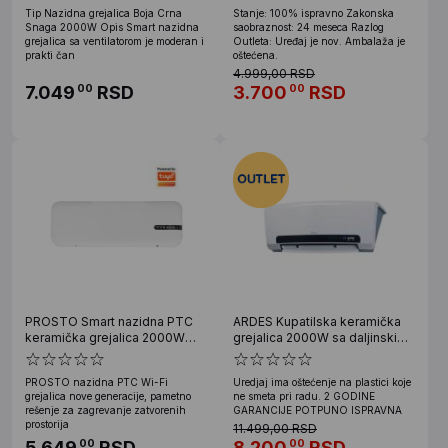
Tip Nazidna grejalica Boja Crna
Stanje: 100% ispravno Zakonska
Snaga 2000W Opis Smart nazidna
saobraznost: 24 meseca Razlog
grejalica sa ventilatorom je moderan i
Outleta: Uređaj je nov. Ambalaža je
prakti čan
oštećena.
4.999,00 RSD
7.049
RSD
3.700
RSD
00
00
PROSTO Smart nazidna PTC
ARDES Kupatilska keramička
keramička grejalica 2000W
grejalica 2000W sa daljinskim
FKF2022ET
AR4W08P OUTLET
PROSTO nazidna PTC Wi-Fi
Uredjaj ima oštećenje na plastici koje
grejalica nove generacije, pametno
ne smeta pri radu. 2 GODINE
rešenje za zagrevanje zatvorenih
GARANCIJE POTPUNO ISPRAVNA
prostorija
11.499,00 RSD
5.649
RSD
8.200
RSD
00
00