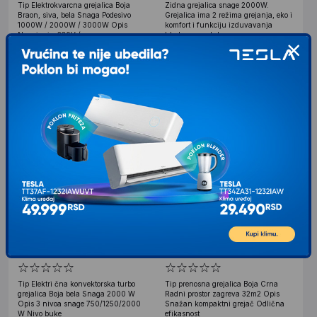
Tip Elektrokvarcna grejalica Boja
Zidna grejalica snage 2000W.
Braon, siva, bela Snaga Podesivo
Grejalica ima 2 režima grejanja, eko i
1000W / 2000W / 3000W Opis
komfort i funkciju izduvavanja
Napajanje: 230V /
hladnog vazduha
11.351
RSD
00
VIP cena: 10.938
00
4.299
RSD
00
RSD
HOME Konvektorska grejalica
ZILAN Mini prenosna grejalica
FK 344
ZLN2281
Tip Elektri čna konvektorska turbo
Tip prenosna grejalica Boja Crna
grejalica Boja bela Snaga 2000 W
Radni prostor zagreva 32m2 Opis
Opis 3 nivoa snage 750/1250/2000
Snažan kompaktni grejač Odlična
W Nivo buke
efikasnost