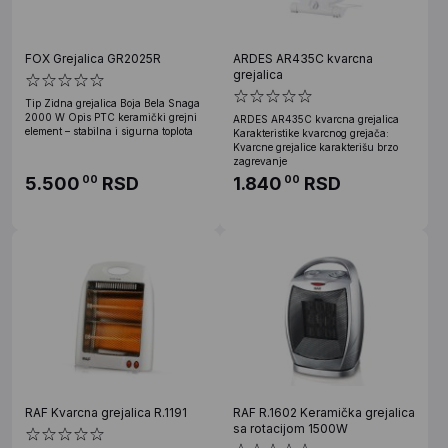
FOX Grejalica GR2025R
ARDES AR435C kvarcna
grejalica
Tip Zidna grejalica Boja Bela Snaga
2000 W Opis PTC keramički grejni
ARDES AR435C kvarcna grejalica
element – stabilna i sigurna toplota
Karakteristike kvarcnog grejača:
Kvarcne grejalice karakterišu brzo
zagrevanje
5.500
RSD
1.840
RSD
00
00
RAF Kvarcna grejalica R.1191
RAF R.1602 Keramička grejalica
sa rotacijom 1500W