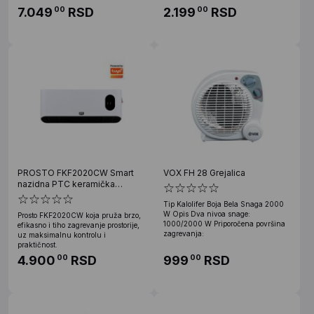
7.049
RSD
2.199
RSD
00
00
PROSTO FKF2020CW Smart
VOX FH 28 Grejalica
nazidna PTC keramička
grejalica 2000W
Tip Kalolifer Boja Bela Snaga 2000
W Opis Dva nivoa snage:
Prosto FKF2020CW koja pruža brzo,
1000/2000 W Priporočena površina
efikasno i tiho zagrevanje prostorije,
zagrevanja:
uz maksimalnu kontrolu i
praktičnost.
4.900
RSD
999
RSD
00
00