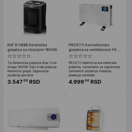
RAF R.1188B Keramička
PROSTO Konvektorska
grejalica sa rotacijom 1800W
grejalica sa ventilatorom FK-
Y06D
Tip Keramička grejalica Boja Crna
PROSTO električna konvektorska
Snaga 1800W Opis Vrsta grejanja:
grejalica, namenjena za zagrevanje
Keramički grejač Zagrevanje
zatvorenih prostorija Grejalica
prostorija površine
poseduje ventilator
3.547
RSD
4.999
RSD
00
00