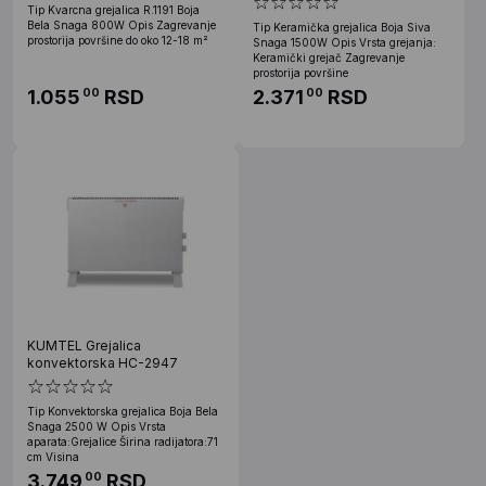
Tip Kvarcna grejalica R.1191 Boja
Bela Snaga 800W Opis Zagrevanje
Tip Keramička grejalica Boja Siva
prostorija površine do oko 12-18 m²
Snaga 1500W Opis Vrsta grejanja:
Keramički grejač Zagrevanje
prostorija površine
1.055
RSD
2.371
RSD
00
00
KUMTEL Grejalica
konvektorska HC-2947
Tip Konvektorska grejalica Boja Bela
Snaga 2500 W Opis Vrsta
aparata:Grejalice Širina radijatora:71
cm Visina
3.749
RSD
00