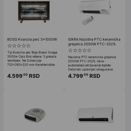
BOSS Kvarcna peć 3x1000W
ISKRA Nazidna PTC keramička
grejalica 2000W PTC-2021L
Tip Kvarcna peć Boja Braon Snaga
3000w Opis Broj rebara: 3 grejača
Nazidna PTC keramička grejalica
Ventilator: Ne Dimenzije:
2000W PTC-2021L Iskra -
720x380x220 mm Karakteristike:
automatsko održavanje toplote.
Daljinski upravljač omogućava
4.599
RSD
4.799
RSD
00
00