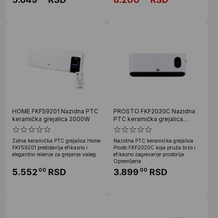
HOME FKF59201 Nazidna PTC
PROSTO FKF2020C Nazidna
keramička grejalica 2000W
PTC keramička grejalica
2000W
Zidna keramička PTC grejalica Home
Nazidna PTC keramička grejalica
FKF59201 predstavlja efikasno i
Prosto FKF2020C koja pruža brzo i
elegantno rešenje za grejanje vašeg
efikasno zagrevanje prostorija.
Opremljena
5.552
RSD
3.899
RSD
00
00