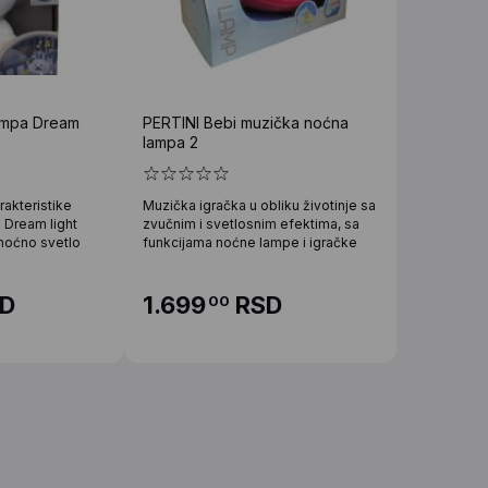
ampa Dream
PERTINI Bebi muzička noćna
lampa 2
akteristike
Muzička igračka u obliku životinje sa
 Dream light
zvučnim i svetlosnim efektima, sa
noćno svetlo
funkcijama noćne lampe i igračke
D
1.699
RSD
00