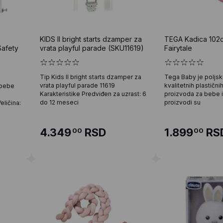
KIDS II bright starts dzamper za
TEGA Kadica 102c
afety
vrata playful parade (SKU11619)
Fairytale
Tip Kids II bright starts dzamper za
Tega Baby je poljsk
vrata playful parade 11619
kvalitetnih plastičnih
 bebe
Karakteristike Predviđen za uzrast: 6
proizvoda za bebe i
do 12 meseci
proizvodi su
ličina:
4.349
RSD
1.899
RS
00
00