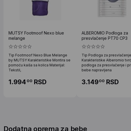
MUTSY Footmoof Nexo blue
ALBEROMIO Podloga za
melange
presvlačenje PT70 CP3
Tip Footmoof Nexo Blue Melange
Tip Podloga za presvlačenj
by MUTSY Karakteristike Montira se
Karakteristike Alberomio tvr
pomoću kaiša sa kolica Materijal:
podloga za presvlačenje i pr
Tekstil,
bebe napravljena
1.994
RSD
3.149
RSD
00
00
Dodatna oprema za bebe