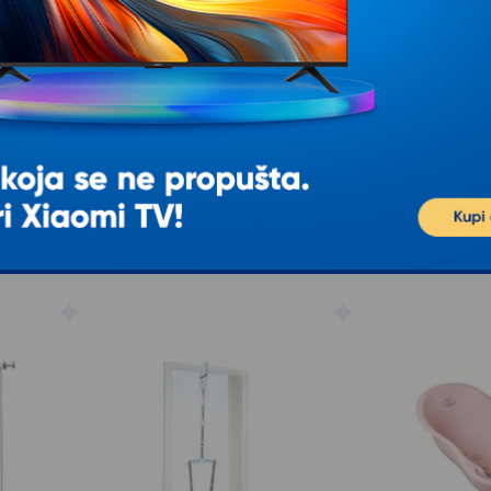
L`ESSENTIEL MAISON Posteljina
MUTSY Footmoof
 Angel
za bebe PH167
melange (23028)
 Pink
Tip Posteljina Karakteristike Dušečni
MUTSY Footmoof N
čaršav, donja strana prekrivača i
melange Bebina udo
komada)
jastučnice: 100% pamuk
zaštićenost su svak
et Pink
prvom mestu. Zaštit
3.152
RSD
1.065
RS
00
00