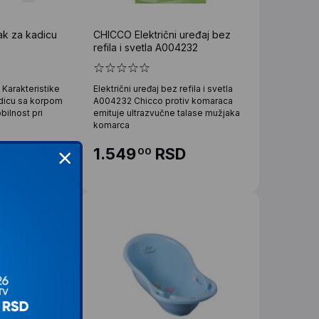
ak za kadicu
CHICCO Električni uređaj bez
refila i svetla A004232
 Karakteristike
Električni uređaj bez refila i svetla
adicu sa korpom
A004232 Chicco protiv komaraca
ilnost pri
emituje ultrazvučne talase mužjaka
komarca
D
1.549
RSD
00