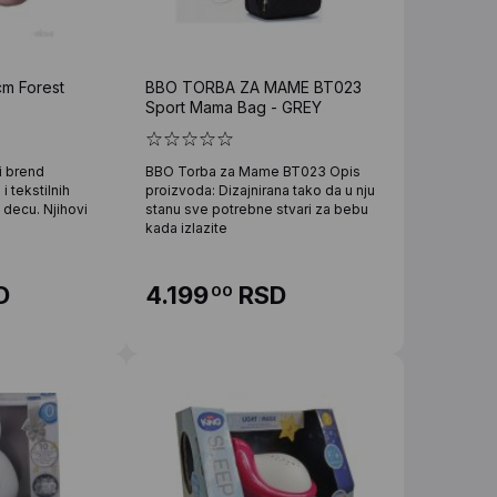
m Forest
BBO TORBA ZA MAME BT023
Sport Mama Bag - GREY
i brend
BBO Torba za Mame BT023 Opis
 i tekstilnih
proizvoda: Dizajnirana tako da u nju
 decu. Njihovi
stanu sve potrebne stvari za bebu
kada izlazite
D
4.199
RSD
00