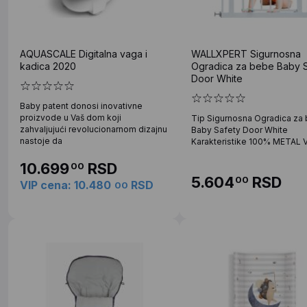
AQUASCALE Digitalna vaga i
WALLXPERT Sigurnosna
kadica 2020
Ogradica za bebe Baby S
Door White
Baby patent donosi inovativne
proizvode u Vaš dom koji
Tip Sigurnosna Ogradica za
zahvaljujući revolucionarnom dizajnu
Baby Safety Door White
nastoje da
Karakteristike 100% METAL Ve
10.699
RSD
00
5.604
RSD
00
VIP cena: 10.480
RSD
00