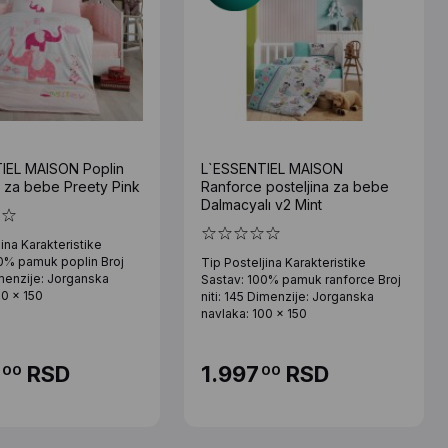
IEL MAISON Poplin
L`ESSENTIEL MAISON
a za bebe Preety Pink
Ranforce posteljina za bebe
Dalmacyalı v2 Mint
ina Karakteristike
0% pamuk poplin Broj
Tip Posteljina Karakteristike
Dimenzije: Jorganska
Sastav: 100% pamuk ranforce Broj
00 x 150
niti: 145 Dimenzije: Jorganska
navlaka: 100 x 150
RSD
1.997
RSD
00
00