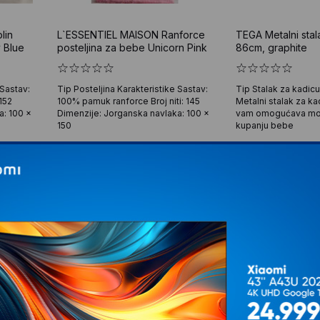
lin
L`ESSENTIEL MAISON Ranforce
TEGA Metalni stal
 Blue
posteljina za bebe Unicorn Pink
86cm, graphite
 Sastav:
Tip Posteljina Karakteristike Sastav:
Tip Stalak za kadicu
152
100% pamuk ranforce Broj niti: 145
Metalni stalak za k
a: 100 x
Dimenzije: Jorganska navlaka: 100 x
vam omogućava mob
150
kupanju bebe
1.242
RSD
3.599
RS
00
00