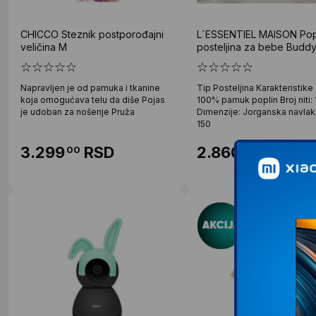
CHICCO Steznik postporođajni
L`ESSENTIEL MAISON Pop
veličina M
posteljina za bebe Buddy
Napravljen je od pamuka i tkanine
Tip Posteljina Karakteristike
koja omogućava telu da diše Pojas
100% pamuk poplin Broj niti: 
je udoban za nošenje Pruža
Dimenzije: Jorganska navlak
150
3.299
RSD
2.860
RSD
00
00