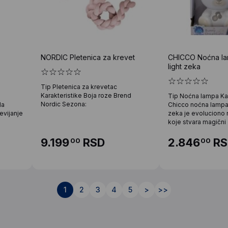
NORDIC Pletenica za krevet
CHICCO Noćna l
light zeka
Tip Pletenica za krevetac
Karakteristike Boja roze Brend
e
Tip Noćna lampa Kar
Nordic Sezona:
da
Chicco noćna lampa
evijanje
zeka je evoluciono 
koje stvara magični
9.199
RSD
2.846
RS
00
00
1
2
3
4
5
>
>>