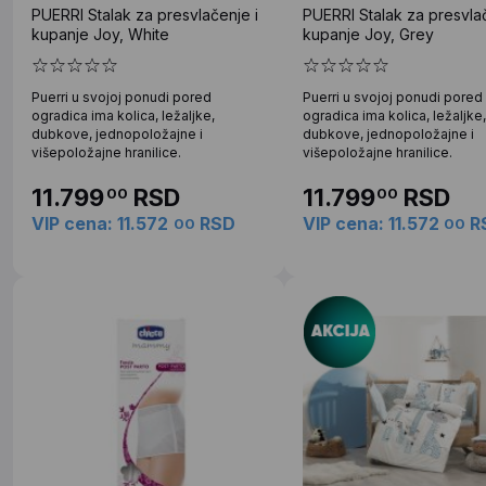
PUERRI Stalak za presvlačenje i
PUERRI Stalak za presvlač
kupanje Joy, White
kupanje Joy, Grey
Puerri u svojoj ponudi pored
Puerri u svojoj ponudi pored
ogradica ima kolica, ležaljke,
ogradica ima kolica, ležaljke,
dubkove, jednopoložajne i
dubkove, jednopoložajne i
višepoložajne hranilice.
višepoložajne hranilice.
11.799
RSD
11.799
RSD
00
00
VIP cena: 11.572
RSD
VIP cena: 11.572
R
00
00