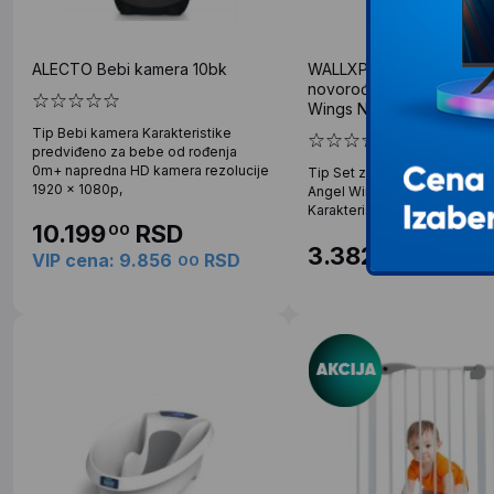
ALECTO Bebi kamera 10bk
WALLXPERT Set za
novorođenče (5 komada)
Wings Newborn Baby Set
Tip Bebi kamera Karakteristike
predviđeno za bebe od rođenja
0m+ napredna HD kamera rezolucije
Tip Set za novorođenče (5 
1920 x 1080p,
Angel Wings Newborn Baby S
Karakteristike 100% PAMUK
10.199
RSD
00
3.382
RSD
00
VIP cena: 9.856
RSD
00