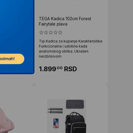
 Nexo blue
TEGA Kadica 102cm Forest
Fairytale plava
exo blue
Tip Kadica za kupanje Karakteristike
bnost i
Funkcionalna i udobna kada
om roditelju na
anatomskog oblika. Ukrašen
ite
neizbrisivom
D
1.899
RSD
00