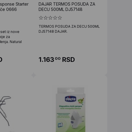
sponse Starter
DAJAR TERMOS POSUDA ZA
nče 0666
DECU 500ML DJ57148
TERMOS POSUDA ZA DECU 500ML
DJ57148 DAJAR.
 set iz nove
ije za
nja. Natural
D
1.163
RSD
00