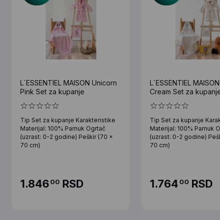
L`ESSENTIEL MAISON Unicorn
L`ESSENTIEL MAISON
Pink Set za kupanje
Cream Set za kupanj
Tip Set za kupanje Karakteristike
Tip Set za kupanje Karak
Materijal: 100% Pamuk Ogrtač
Materijal: 100% Pamuk O
(uzrast: 0-2 godine) Peškir (70 x
(uzrast: 0-2 godine) Peš
70 cm)
70 cm)
1.846
RSD
1.764
RSD
00
00