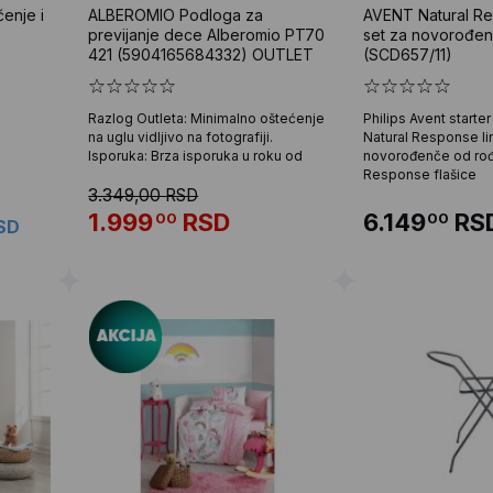
enje i
ALBEROMIO Podloga za
AVENT Natural Re
previjanje dece Alberomio PT70
set za novorođe
421 (5904165684332) OUTLET
(SCD657/11)
Razlog Outleta: Minimalno oštećenje
Philips Avent starter
na uglu vidljivo na fotografiji.
Natural Response lin
Isporuka: Brza isporuka u roku od
novorođenče od rođe
Response flašice
3.349,00 RSD
1.999
RSD
6.149
RS
00
00
SD