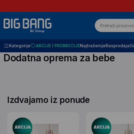
Kategorije
AKCIJE I PROMOCIJE
Najtraženije
Rasprodaja
Ou
Početna
BABY OPREMA
Dodatna oprema za bebe
Dodatna oprema za bebe
Izdvajamo iz ponude