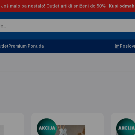
Još malo pa nestalo! Outlet artikli sniženi do 50%
Kupi odmah
tlet
Premium Ponuda
Poslov