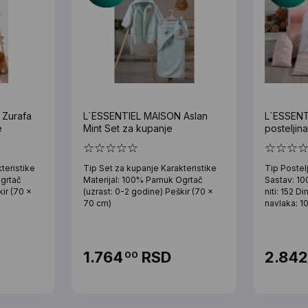
 Zurafa
L`ESSENTIEL MAISON Aslan
L`ESSENT
e
Mint Set za kupanje
posteljin
teristike
Tip Set za kupanje Karakteristike
Tip Postelj
grtač
Materijal: 100% Pamuk Ogrtač
Sastav: 10
kir (70 x
(uzrast: 0-2 godine) Peškir (70 x
niti: 152 
70 cm)
navlaka: 1
1.764
RSD
2.842
00