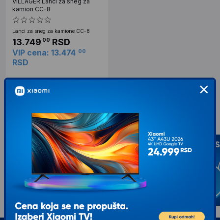
VILLAGER Lanci za sneg za
kamion CC-8
Lanci za sneg za kamione CC-8
13.749
RSD
00
VIP cena: 13.474
00
RSD