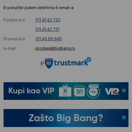
Ili poručite putem telefona ili email-a:
Fizička lica
011.41.42.720
011.41.42.721
Pravna lica
011.40.60.645
e-mail:
prodaja@bigbang.rs