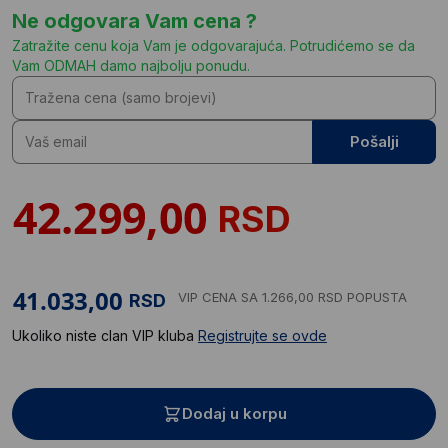
Ne odgovara Vam cena ?
Zatražite cenu koja Vam je odgovarajuća. Potrudićemo se da
Vam ODMAH damo najbolju ponudu.
Pošalji
RSD
VIP CENA
SA 1.266,00 RSD POPUSTA
RSD
Ukoliko niste clan VIP kluba
Registrujte se ovde
Dodaj u korpu