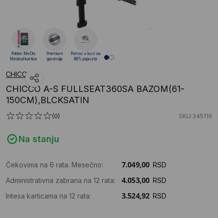
Poklon MeDis
Premium
Pomoć u kući sa
Medical kartica
garancija
88% popusta
CHICCO
CHICCO A-S FULLSEAT360SA BAZOM(61-
150CM),BLCKSATIN
(0)
SKU:345116
Na stanju
Čekovima na 6 rata. Mesečno:
RSD
Administrativna zabrana na 12 rata:
RSD
Intesa karticama na 12 rata:
RSD