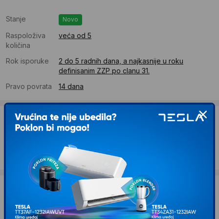
Stanje
Novo
Raspoloživa
veća od 5
količina
Rok isporuke
2 do 5 radnih dana, a najkasnije u roku
definisanim ZZP po clanu 31.
Pravo povrata
14 dana
Dostava
Standardna dostava se očekuje u roku od 2 do 5 radnih
dana
Troskovi dostave 690 RSD
Želite li ponudu za firmu?
Kontaktirajte nas