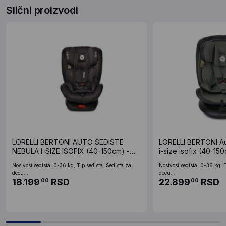
Slični proizvodi
LORELLI BERTONI AUTO SEDISTE
LORELLI BERTONI Aut
NEBULA I-SIZE ISOFIX (40-150cm) -
i-size isofix (40-15
CRNO
Nosivost sedista: 0-36 kg, Tip sedista: Sedista za
Nosivost sedista: 0-36 kg, T
decu...
decu...
18.199
RSD
22.899
RSD
00
00