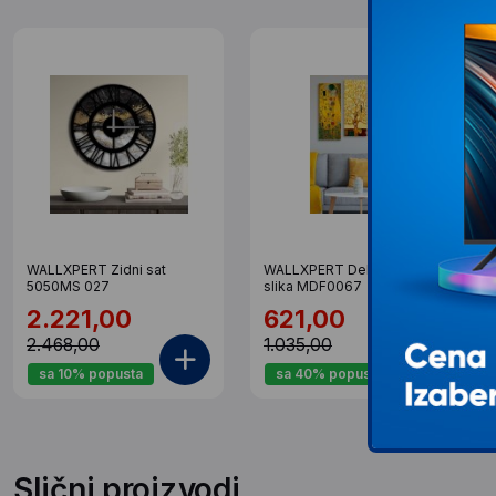
WALLXPERT Zidni sat
WALLXPERT Dekorativna
5050MS 027
slika MDF0067
2.221,00
621,00
2.468,00
1.035,00
sa 10% popusta
sa 40% popusta
Slični proizvodi