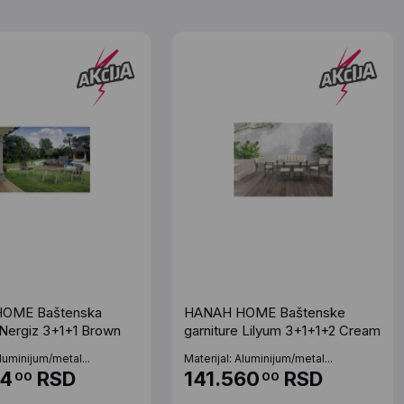
OME Baštenska
HANAH HOME Baštenske
 Nergiz 3+1+1 Brown
garniture Lilyum 3+1+1+2 Cream
Aluminijum/metal...
Materijal: Aluminijum/metal...
94
RSD
141.560
RSD
00
00