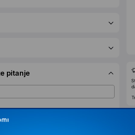
e pitanje
S
d
T
Ž
IJALNOJ CENI