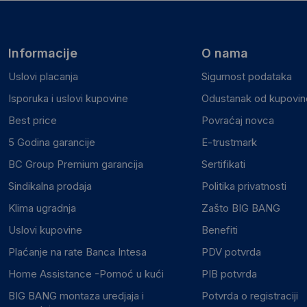
Informacije
O nama
Uslovi placanja
Sigurnost podataka
Isporuka i uslovi kupovine
Odustanak od kupovine
Best price
Povraćaj novca
5 Godina garancije
E-trustmark
BC Group Premium garancija
Sertifikati
Sindikalna prodaja
Politika privatnosti
Klima ugradnja
Zašto BIG BANG
Uslovi kupovine
Benefiti
Plaćanje na rate Banca Intesa
PDV potvrda
Home Assistance -Pomoć u kući
PIB potvrda
BIG BANG montaza uredjaja i
Potvrda o registraciji