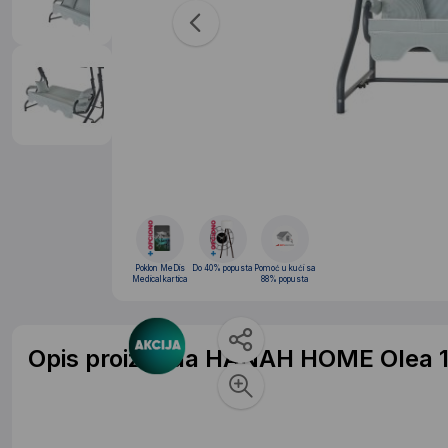
Poklon MeDis
Do 40% popusta
Pomoć u kući sa
Medical kartica
88% popusta
Opis proizvoda HANAH HOME Olea 11