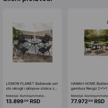
LEMON PLANET Baštenski set
HANAH HOME Bašten
sto okrugli i sklopive stolice za
garnitura Nergiz 2+1+1
4 osobe 24-SA0124C
Blue
Materijal: Aluminijum/metal...
Materijal: Aluminijum/metal.
13.899
RSD
77.972
RSD
00
00