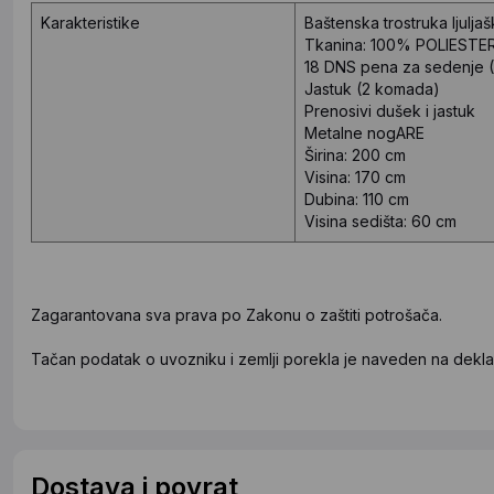
Karakteristike
Baštenska trostruka ljuljaš
Tkanina: 100% POLIESTE
18 DNS pena za sedenje (
Jastuk (2 komada)
Prenosivi dušek i jastuk
Metalne nogARE
Širina: 200 cm
Visina: 170 cm
Dubina: 110 cm
Visina sedišta: 60 ​​cm
Zagarantovana sva prava po Zakonu o zaštiti potrošača.
Tačan podatak o uvozniku i zemlji porekla je naveden na deklar
Dostava i povrat