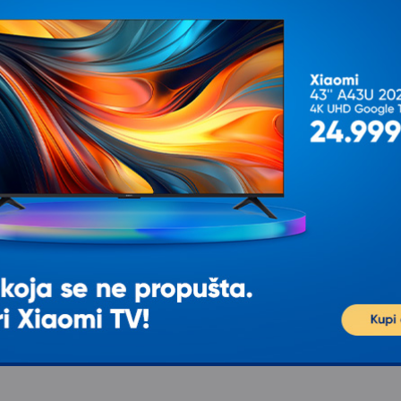
K
OPVIQ Podna lampa AYD
2581
2.023,00
2.381,00
sa 15% popusta