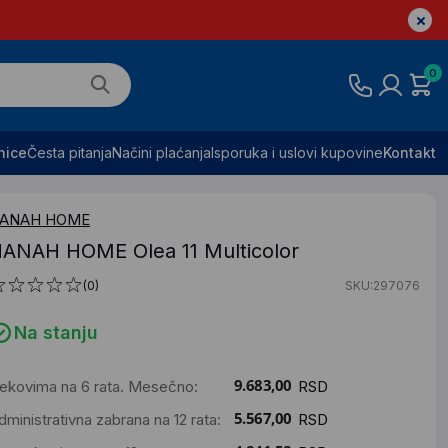
0
nice
Česta pitanja
Načini plaćanja
Isporuka i uslovi kupovine
Kontakt
ANAH HOME
ANAH HOME Olea 11 Multicolor
(0)
SKU:297076
Na stanju
ekovima na 6 rata. Mesečno:
RSD
dministrativna zabrana na 12 rata:
RSD