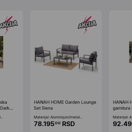
ska
HANAH HOME Garden Lounge
HANAH H
 Dark
Set Siena
garnitura
..
Materijal: Aluminijum/metal...
Materijal: 
78.195
RSD
92.4
00