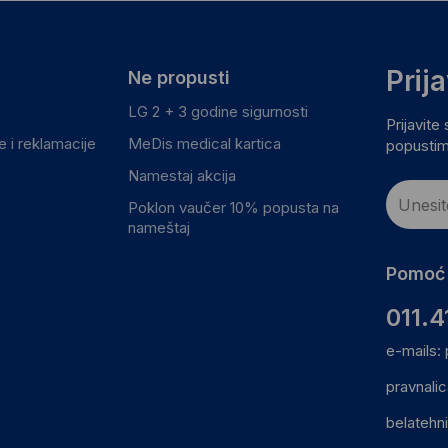
Prij
Ne propusti
LG 2 + 3 godine sigurnosti
Prijavite
 i reklamacije
MeDis medical kartica
popustim
Namestaj akcija
Poklon vaučer 10% popusta na
nameštaj
Pomoć 
011.4
e-mails:
pravnali
belatehn