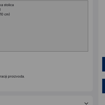
ka stolica
R
10 cm)
aciji proizvoda.