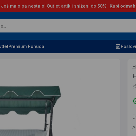
Još malo pa nestalo! Outlet artikli sniženi do 50%
Kupi odmah
tlet
Premium Ponuda
Poslov
H
H
Č
A