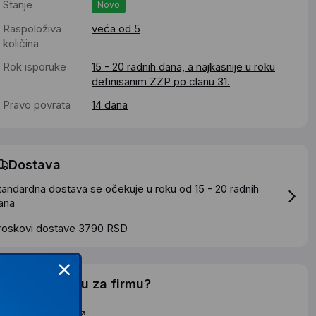
Stanje
Novo
Raspoloživa
veća od 5
količina
Rok isporuke
15 - 20 radnih dana, a najkasnije u roku
definisanim ZZP po clanu 31.
Pravo povrata
14 dana
Dostava
tandardna dostava se očekuje u roku od 15 - 20 radnih
ana
roskovi dostave 3790 RSD
elite li ponudu za firmu?