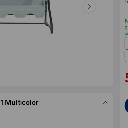
I
N
Z
V
 Multicolor