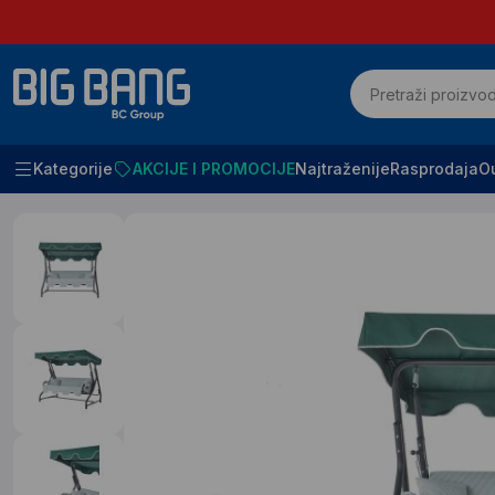
Kategorije
AKCIJE I PROMOCIJE
Najtraženije
Rasprodaja
Ou
Početna
SVE ZA BAŠTU
Bastenske garniture