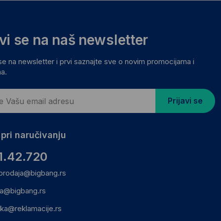
avi se na naš newsletter
 se na newsletter i prvi saznajte sve o novim promocijama i
a.
Prijavi se
pri naručivanju
1.42.720
prodaja@bigbang.rs
ca@bigbang.rs
ika@reklamacije.rs