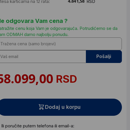
ntesa karticama na 12 rata:
RSD
e odgovara Vam cena ?
atražite cenu koja Vam je odgovarajuća. Potrudićemo se da
am ODMAH damo najbolju ponudu.
Pošalji
RSD
Dodaj u korpu
Ili poručite putem telefona ili email-a: