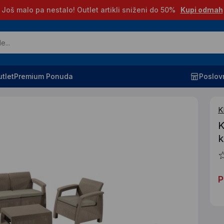
Još malo pa nestalo! Outlet artikli sniženi do 50%
Kupi odmah
tlet
Premium Ponuda
Poslov
K
K
k
P