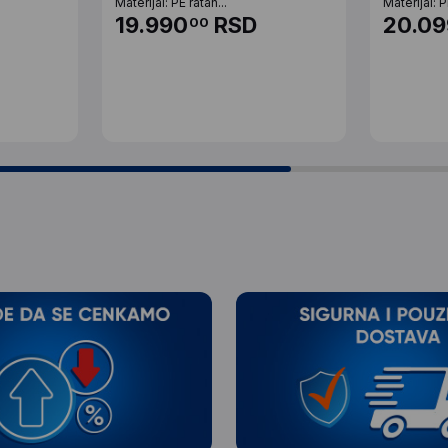
Materijal: PE ratan...
Materijal: P
19.990
RSD
20.09
00