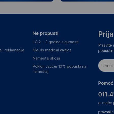
Prij
Ne propusti
LG 2 + 3 godine sigurnosti
Prijavite
 i reklamacije
MeDis medical kartica
popustim
Namestaj akcija
Poklon vaučer 10% popusta na
nameštaj
Pomoć 
011.4
e-mails:
pravnali