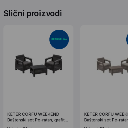
Slični proizvodi
KETER CORFU WEEKEND
KETER CORFU WEEK
Baštenski set Pe-ratan, grafit
Baštenski set Pe-ratan
(CU 223250)
kapucino (CU 227630