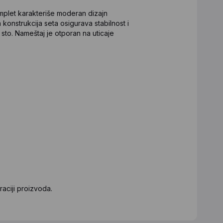
omplet karakteriše moderan dizajn
 konstrukcija seta osigurava stabilnost i
 sto. Nameštaj je otporan na uticaje
aciji proizvoda.