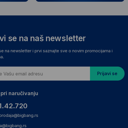
avi se na naš newsletter
 se na newsletter i prvi saznajte sve o novim promocijama i
a.
Prijavi se
pri naručivanju
1.42.720
prodaja@bigbang.rs
ca@bigbang.rs