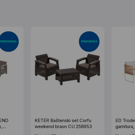
END
KETER Baštenski set Corfu
ED Trode
,
weekend braon CU 258953
garnitura
)