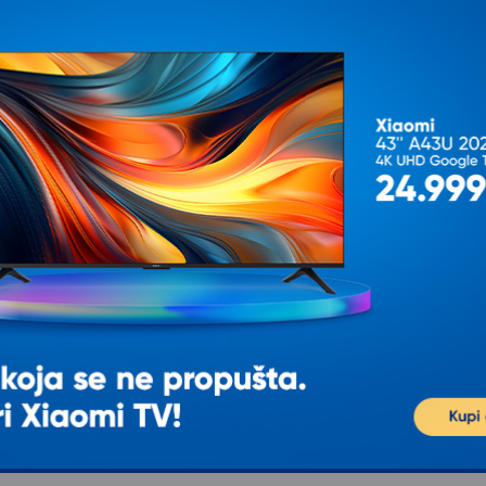
IJALNOJ CENI
OPVIQ Podna lampa AYD
2581
2.023,00
2.381,00
sa 15% popusta