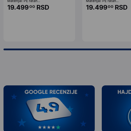
Materijal: PE ratan...
Materijal: PE ratan...
19.499
RSD
19.499
RSD
00
00