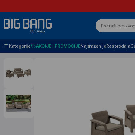
Kategorije
AKCIJE I PROMOCIJE
Najtraženije
Rasprodaja
Ou
Početna
SVE ZA BAŠTU
Bastenske garniture