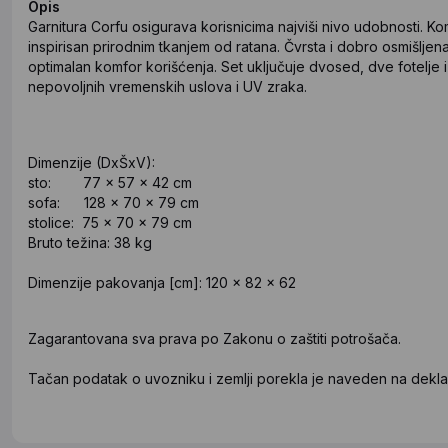
Opis
Garnitura Corfu osigurava korisnicima najviši nivo udobnosti. K
inspirisan prirodnim tkanjem od ratana. Čvrsta i dobro osmišljena
optimalan komfor korišćenja. Set uključuje dvosed, dve fotelje i
nepovoljnih vremenskih uslova i UV zraka.
Dimenzije (DxŠxV):
sto: 77 x 57 x 42 cm
sofa: 128 x 70 x 79 cm
stolice: 75 x 70 x 79 cm
Bruto težina: 38 kg
Dimenzije pakovanja [cm]: 120 x 82 x 62
Zagarantovana sva prava po Zakonu o zaštiti potrošača.
Tačan podatak o uvozniku i zemlji porekla je naveden na deklar