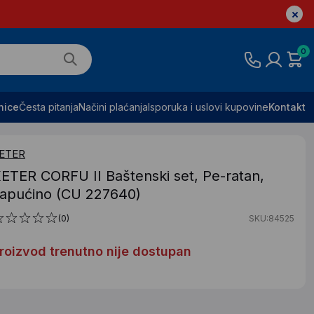
0
nice
Česta pitanja
Načini plaćanja
Isporuka i uslovi kupovine
Kontakt
ETER
ETER CORFU II Baštenski set, Pe-ratan,
apućino (CU 227640)
(0)
SKU:84525
roizvod trenutno nije dostupan