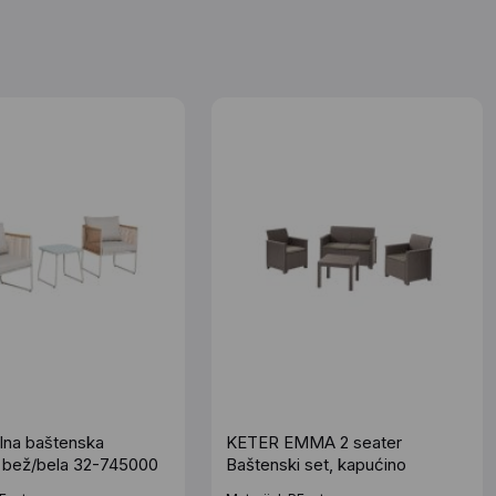
lna baštenska
KETER EMMA 2 seater
, bež/bela 32-745000
Baštenski set, kapućino