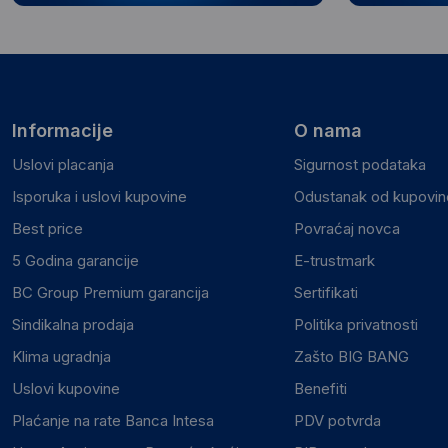
Informacije
O nama
Uslovi placanja
Sigurnost podataka
Isporuka i uslovi kupovine
Odustanak od kupovine
Best price
Povraćaj novca
5 Godina garancije
E-trustmark
BC Group Premium garancija
Sertifikati
Sindikalna prodaja
Politika privatnosti
Klima ugradnja
Zašto BIG BANG
Uslovi kupovine
Benefiti
Plaćanje na rate Banca Intesa
PDV potvrda