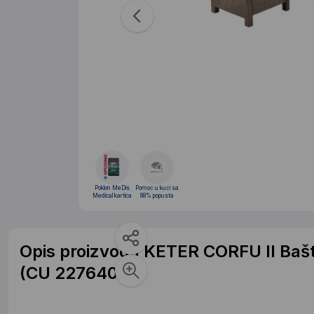
Poklon MeDis
Pomoć u kući sa
Medical kartica
88% popusta
Opis proizvoda KETER CORFU II Bašt
(CU 227640)