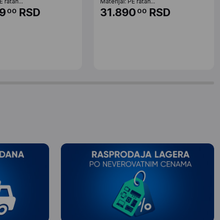
E ratan...
Materijal: PE ratan...
9
RSD
31.890
RSD
00
00