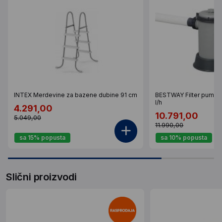
INTEX Merdevine za bazene dubine 91 cm
BESTWAY Filter pumpa
l/h
4.291,00
10.791,00
5.049,00
11.990,00
sa 15% popusta
sa 10% popusta
Slični proizvodi