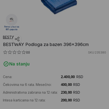
Pomoć u kući sa
88% popusta
BESTWAY
BESTWAY Podloga za bazen 396x396cm
(0)
SKU:235380
Na stanju
Cena:
RSD
Čekovima na 6 rata. Mesečno:
RSD
Administrativna zabrana na 12 rata:
RSD
Intesa karticama na 12 rata:
RSD