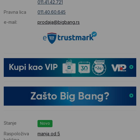
011.41.42.721
Pravna lica
011.40.60.645
e-mail:
prodaja@bigbang.rs
Stanje
Novo
Raspoloživa
manja od 5
količina