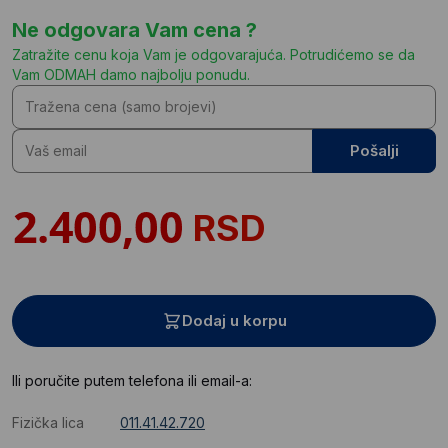
Ne odgovara Vam cena ?
Zatražite cenu koja Vam je odgovarajuća. Potrudićemo se da
Vam ODMAH damo najbolju ponudu.
Pošalji
RSD
Dodaj u korpu
Ili poručite putem telefona ili email-a:
Fizička lica
011.41.42.720