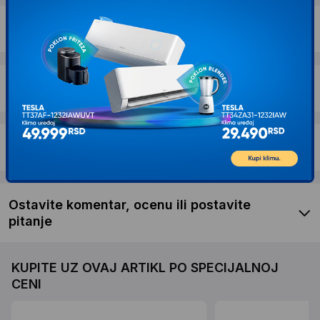
Dostava i povrat
Garancija
Recenzije kupaca
Ostavite komentar, ocenu ili postavite
pitanje
KUPITE UZ OVAJ ARTIKL PO SPECIJALNOJ
CENI