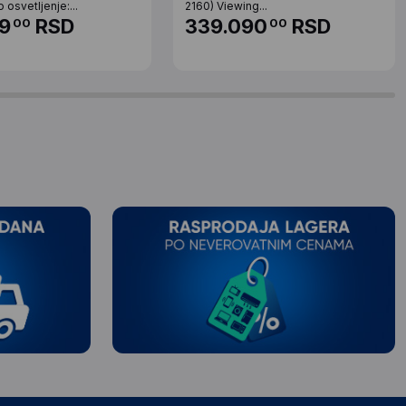
osvetljenje:...
2160) Viewing...
9
RSD
339.090
RSD
00
00