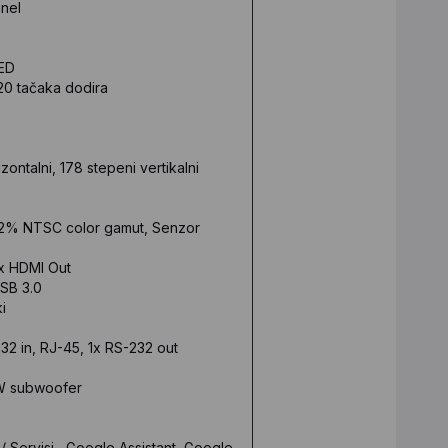
anel
LED
20 tačaka dodira
ontalni, 178 stepeni vertikalni
, 72% NTSC color gamut, Senzor
1x HDMI Out
USB 3.0
i
-232 in, RJ-45, 1x RS-232 out
W subwoofer
e / Servisi Google Assistant, Google