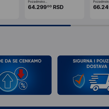
Pozadinsko...
Pozadinsko 
64.299
RSD
66.24
00