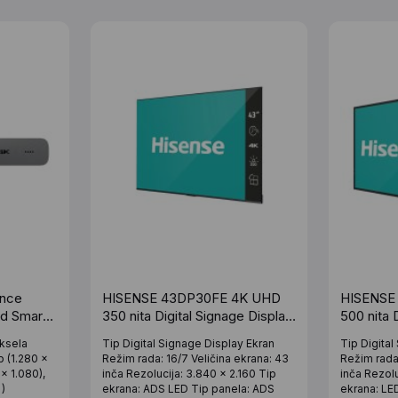
nce
HISENSE 43DP30FE 4K UHD
HISENSE
d Smart
350 nita Digital Signage Display
500 nita 
- 16/7 Operation
- 24/7 Op
ksela
Tip Digital Signage Display Ekran
Tip Digita
p (1.280 x
Režim rada: 16/7 Veličina ekrana: 43
Režim rada:
x 1.080),
inča Rezolucija: 3.840 x 2.160 Tip
inča Rezol
 )
ekrana: ADS LED Tip panela: ADS
ekrana: LE