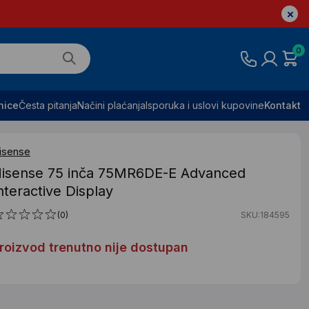
0
nice
Česta pitanja
Načini plaćanja
Isporuka i uslovi kupovine
Kontakt
isense
isense 75 inča 75MR6DE-E Advanced
nteractive Display
(0)
SKU:184595
roizvod trenutno nije dostupan