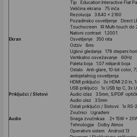
Tip Education Interactive Flat P
Veličina ekrana 75 inča
Rezolucija 3.840 x 2.160
Pozadinsko osvetljenje Direct 
Touchscreen IR Multi-touch do 
Nativni contrast 1.200:1
Ekran
Osvetljenje 350 nita
Odziv 8ms
Uglovi gledanja 178 stepeni horiz
Vertikalno osvežavanje 60Hz
Paleta boja 1.07 milijardi boja
Ostalo Anti-glare, 10-bit color
ambijetalnog osvetljenja
HDMI priključci 3x HDMI 2.0 In, 
USB priključci 1x USB tip C, 3x 
Priključci / Slotovi
Audio izlaz 3.5mm, S/PDIF optičk
Audio ulaz 3.5mm
Ostali priključci / Slotovii 1x RS
Zvučnici Ugrađeni
Audio
Snaga zvučnikaa 2x 15W + 20
Tehnologije Dolby Atmos
Operativni sistem Android 13
Programi / Ekskluzivne aplikacij