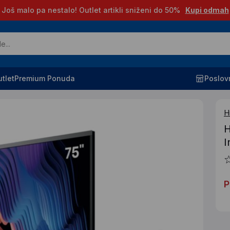
Još malo pa nestalo! Outlet artikli sniženi do 50%
Kupi odmah
tlet
Premium Ponuda
Poslov
H
H
I
P