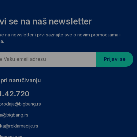
avi se na naš newsletter
 se na newsletter i prvi saznajte sve o novim promocijama i
a.
Prijavi se
pri naručivanju
1.42.720
prodaja@bigbang.rs
ca@bigbang.rs
ika@reklamacije.rs
lamacije.rs