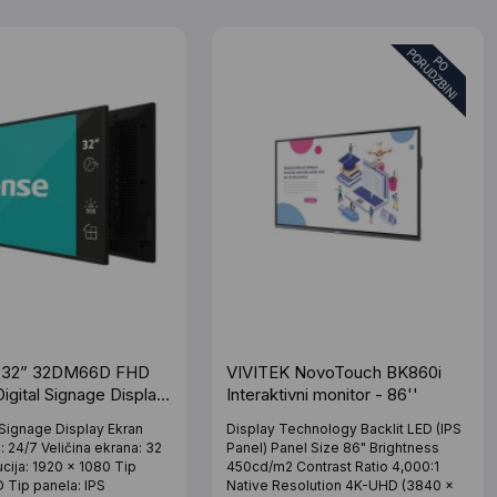
 32” 32DM66D FHD
VIVITEK NovoTouch BK860i
Digital Signage Display
Interaktivni monitor - 86''
eration
l Signage Display Ekran
Display Technology Backlit LED (IPS
 24/7 Veličina ekrana: 32
Panel) Panel Size 86" Brightness
ucija: 1920 x 1080 Tip
450cd/m2 Contrast Ratio 4,000:1
D Tip panela: IPS
Native Resolution 4K-UHD (3840 x