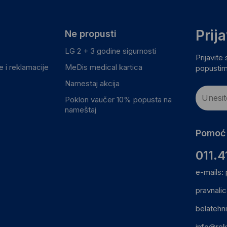
Prij
Ne propusti
LG 2 + 3 godine sigurnosti
Prijavite
 i reklamacije
MeDis medical kartica
popustim
Namestaj akcija
Poklon vaučer 10% popusta na
nameštaj
Pomoć 
011.4
e-mails:
pravnali
belatehn
info@rek