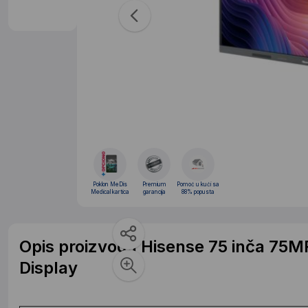
Poklon MeDis
Premium
Pomoć u kući sa
Medical kartica
garancija
88% popusta
Opis proizvoda Hisense 75 inča 75
Display