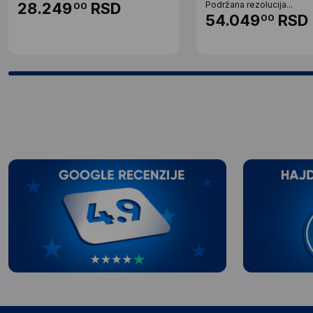
28.249
RSD
Podržana rezolucija...
00
54.049
RSD
00