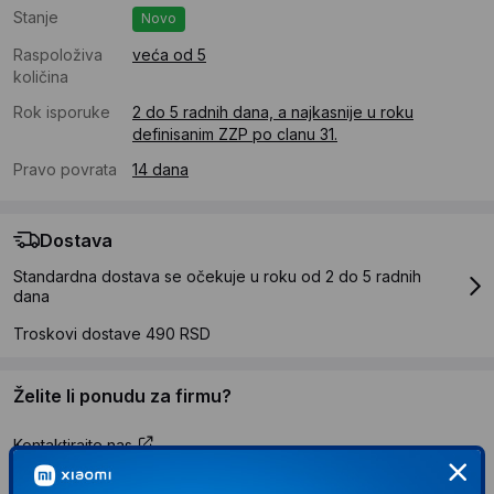
Stanje
Novo
Raspoloživa
veća od 5
količina
Rok isporuke
2 do 5 radnih dana, a najkasnije u roku
definisanim ZZP po clanu 31.
Pravo povrata
14 dana
Dostava
Standardna dostava se očekuje u roku od 2 do 5 radnih
dana
Troskovi dostave 490 RSD
Želite li ponudu za firmu?
Kontaktirajte nas