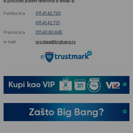
Ili poručite putem telefona ili email-a:
Fizička lica
011.41.42.720
011.41.42.721
Pravna lica
011.40.60.645
e-mail:
prodaja@bigbang.rs