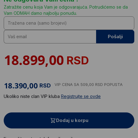
Zatražite cenu koja Vam je odgovarajuća. Potrudićemo se da
Vam ODMAH damo najbolju ponudu.
Pošalji
RSD
VIP CENA
SA 509,00 RSD POPUSTA
RSD
Ukoliko niste clan VIP kluba
Registrujte se ovde
Dodaj u korpu