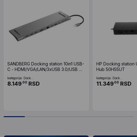
SANDBERG Docking station 10in1 USB-
HP Docking station U
C - HDMI/VGA/LAN/3xUSB 3.0/USB C
Hub 50H55UT
136-31
kategorija: Dock...
kategorija: Dock...
8.149
RSD
11.349
RSD
00
00