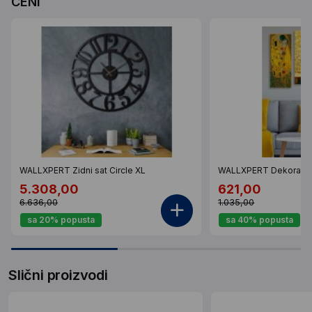
CENI
WALLXPERT Zidni sat Circle XL
WALLXPERT Dekorativ
5.308,00
621,00
6.636,00
1.035,00
sa 20% popusta
sa 40% popusta
Slični proizvodi