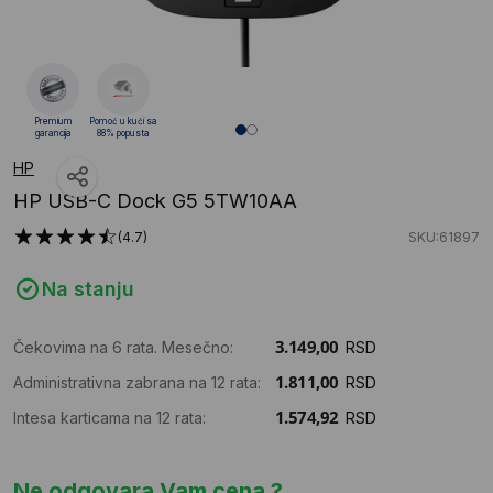
Premium
Pomoć u kući sa
garancija
88% popusta
HP
HP USB-C Dock G5 5TW10AA
(4.7)
SKU:61897
Na stanju
Čekovima na 6 rata. Mesečno:
RSD
Administrativna zabrana na 12 rata:
RSD
Intesa karticama na 12 rata:
RSD
Ne odgovara Vam cena ?