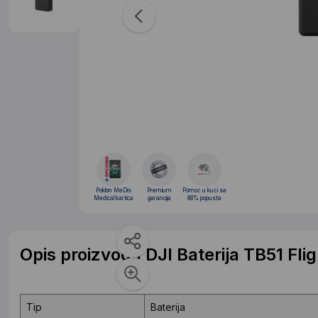
Poklon MeDis
Premium
Pomoć u kući sa
Medical kartica
garancija
88% popusta
Opis proizvoda DJI Baterija TB51 Flig
Tip
Baterija