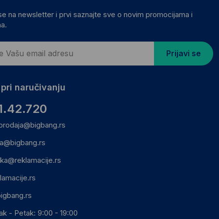
 se na newsletter i prvi saznajte sve o novim promocijama i
a.
Prijavi se
pri naručivanju
1.42.720
prodaja@bigbang.rs
ca@bigbang.rs
ika@reklamacije.rs
lamacije.rs
igbang.rs
ak - Petak: 9:00 - 19:00