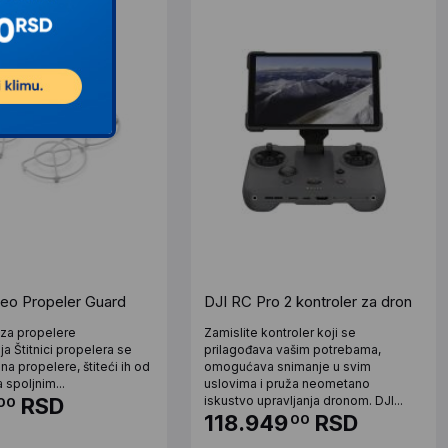
Neo Propeler Guard
DJI RC Pro 2 kontroler za dron
a za propelere
Zamislite kontroler koji se
ja Štitnici propelera se
prilagođava vašim potrebama,
 na propelere, štiteći ih od
omogućava snimanje u svim
 spoljnim...
uslovima i pruža neometano
RSD
iskustvo upravljanja dronom. DJI...
00
118.949
RSD
00