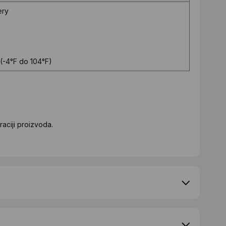
ery
(-4°F do 104°F)
aciji proizvoda.