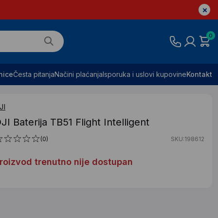
0
nice
Česta pitanja
Načini plaćanja
Isporuka i uslovi kupovine
Kontakt
JI
JI Baterija TB51 Flight Intelligent
(0)
SKU:198612
roizvod trenutno nije dostupan