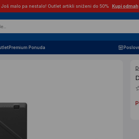
Još malo pa nestalo! Outlet artikli sniženi do 50%
Kupi odmah
tlet
Premium Ponuda
Poslov
D
D
P