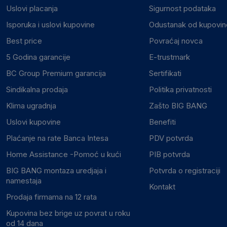
Uslovi placanja
Sigurnost podataka
Isporuka i uslovi kupovine
Odustanak od kupovine
Best price
Povraćaj novca
5 Godina garancije
E-trustmark
BC Group Premium garancija
Sertifikati
Sindikalna prodaja
Politika privatnosti
Klima ugradnja
Zašto BIG BANG
Uslovi kupovine
Benefiti
Plaćanje na rate Banca Intesa
PDV potvrda
Home Assistance -Pomoć u kući
PIB potvrda
BIG BANG montaza uredjaja i
Potvrda o registraciji
namestaja
Kontakt
Prodaja firmama na 12 rata
Kupovina bez brige uz povrat u roku
od 14 dana