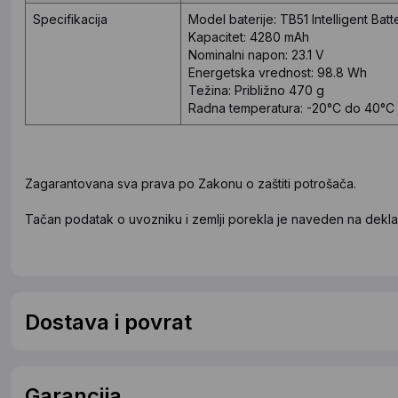
Specifikacija
Model baterije: TB51 Intelligent Batt
Kapacitet: 4280 mAh
Nominalni napon: 23.1 V
Energetska vrednost: 98.8 Wh
Težina: Približno 470 g
Radna temperatura: -20°C do 40°C 
Zagarantovana sva prava po Zakonu o zaštiti potrošača.
Tačan podatak o uvozniku i zemlji porekla je naveden na deklar
Dostava i povrat
Garancija