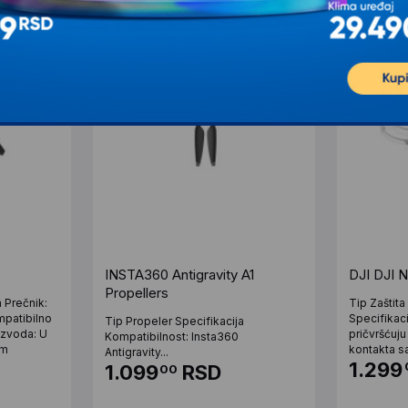
INSTA360 Antigravity A1
DJI DJI 
Propellers
a Prečnik:
Tip Zaštit
patibilno
Specifikaci
Tip Propeler Specifikacija
izvoda: U
pričvršćuju
Kompatibilnost: Insta360
mm
kontakta sa
Antigravity...
1.299
1.099
RSD
00