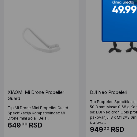
XIAOMI Mi Drone Propeller
DJI Neo Propeleri
Guard
Tip Propeleri Specifikacij
50.8 mm Masa: 0.68 g Kom
Tip Mi Drone Mini Propeller Guard
sa: DJI Neo dron Opis pro
Specifikacija Kompatibilnost: Mi
pakovanju: 8 x M1.2×3.6
Drone mini Boja : Bela...
šrafova...
649
RSD
00
949
RSD
00