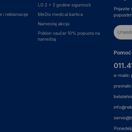
LG 2 + 3 godine sigurnosti
Prijavite
 i reklamacije
MeDis medical kartica
popustim
Namestaj akcija
Poklon vaučer 10% popusta na
nameštaj
Pomoć 
011.4
e-mails:
pravnali
belatehn
info@rek
servis@b
Ponedelj