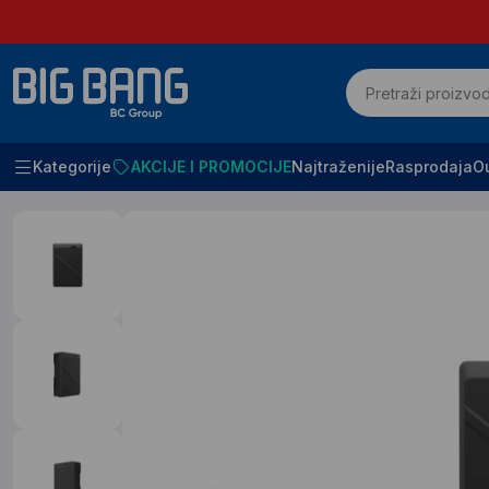
Kategorije
AKCIJE I PROMOCIJE
Najtraženije
Rasprodaja
Ou
Početna
Fotoaparati dronovi I kamere
Dodatna oprema za dronove