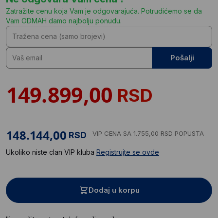
Zatražite cenu koja Vam je odgovarajuća. Potrudićemo se da
Vam ODMAH damo najbolju ponudu.
Pošalji
RSD
VIP CENA
SA 1.755,00 RSD POPUSTA
RSD
Ukoliko niste clan VIP kluba
Registrujte se ovde
Dodaj u korpu