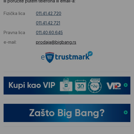
Ili poručite putem telefona ili email-a:
Fizička lica
011.41.42.720
011.41.42.721
Pravna lica
011.40.60.645
e-mail:
prodaja@bigbang.rs