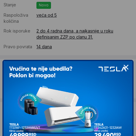
Stanje
Novo
Raspoloživa
veća od 5
količina
Rok isporuke
2 do 4 radna dana, a najkasnije u roku
definisanim ZZP po clanu 31.
Pravo povrata
14 dana
Dostava
Standardna dostava se očekuje u roku od 2 do 4 radna
dana
Troskovi dostave 490 RSD
Želite li ponudu za firmu?
Kontaktirajte nas