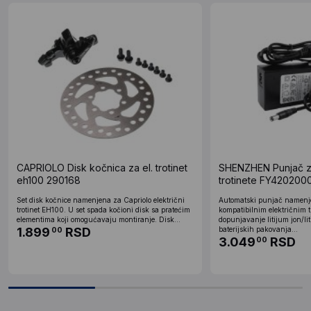
CAPRIOLO Disk kočnica za el. trotinet
SHENZHEN Punjač za
eh100 290168
trotinete FY420200
Set disk kočnice namenjena za Capriolo električni
Automatski punjač namenj
trotinet EH100. U set spada kočioni disk sa pratećim
kompatibilnim električnim
elementima koji omogućavaju montiranje. Disk...
dopunjavanje litijum jon/li
1.899
RSD
baterijskih pakovanja...
00
3.049
RSD
00