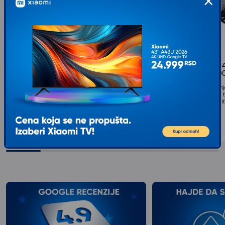
CAPRIOLO Disk kočnica za el. trotinet
SHENZHEN Punjač za
eh100 290168
trotinete FY420200
Set disk kočnice namenjena za Capriolo električni
Automatski punjač namenj
trotinet EH100. U set spada kočioni disk sa pratećim
kompatibilnim električnim
elementima koji omogućavaju montiranje. Disk...
dopunjavanje litijum jon/li
1.899
RSD
baterijskih pakovanja...
00
3.049
RSD
00