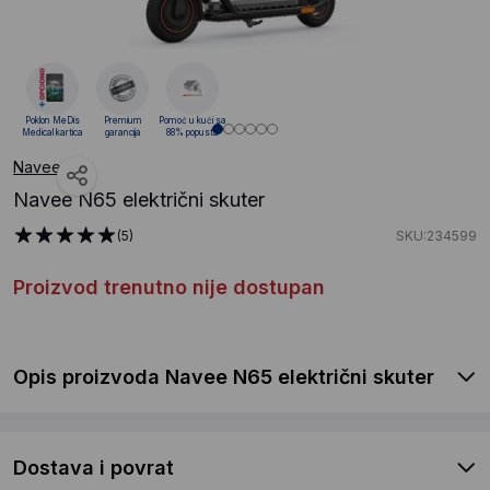
Poklon MeDis
Premium
Pomoć u kući sa
Medical kartica
garancija
88% popusta
Navee
Navee N65 električni skuter
(5)
SKU:234599
Proizvod trenutno nije dostupan
Opis proizvoda Navee N65 električni skuter
Dostava i povrat