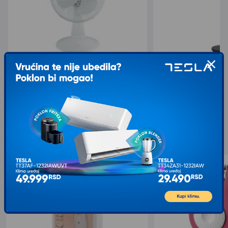
MIDEA FT23-21M Ventilator
MIDEA MFS18200APK Ve
1.119,00
3.419,00
1.599,00
3.799,00
sa 30% popusta
sa 10% popusta
Slični proizvodi