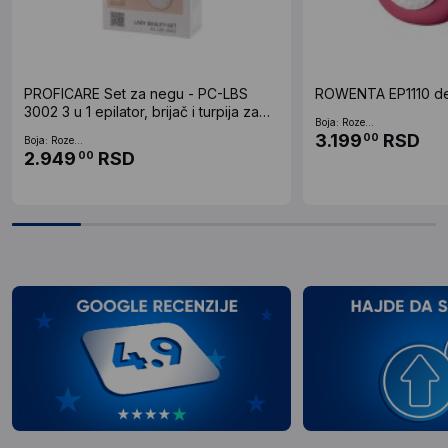
PROFICARE Set za negu - PC-LBS
ROWENTA EP1110 de
3002 3 u 1 epilator, brijač i turpija za
Boja: Roze...
pete
3.199
RSD
00
Boja: Roze...
2.949
RSD
00