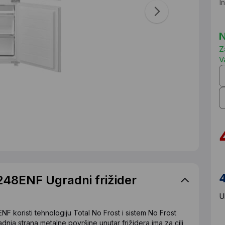
I
N
Z
V
48ENF Ugradni frižider
U
koristi tehnologiju Total No Frost i sistem No Frost
adnja strana metalne površine unutar frižidera ima za cilj