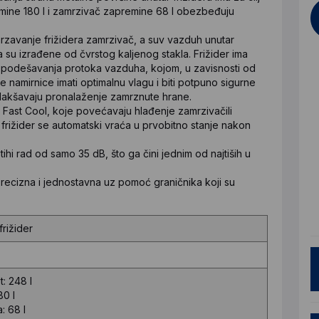
remine 180 l i zamrzivač zapremine 68 l obezbeđuju
rzavanje frižidera zamrzivač, a suv vazduh unutar
a su izrađene od čvrstog kaljenog stakla. Frižider ima
m podešavanja protoka vazduha, kojom, u zavisnosti od
namirnice imati optimalnu vlagu i biti potpuno sigurne
 olakšavaju pronalaženje zamrznute hrane.
i Fast Cool, koje povećavaju hlađenje zamrzivačili
ili frižider se automatski vraća u prvobitno stanje nakon
hi rad od samo 35 dB, što ga čini jednim od najtiših u
 precizna i jednostavna uz pomoć graničnika koji su
rižider
: 248 l
80 l
: 68 l