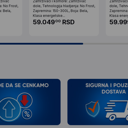
rzivac
Zamrzivaci i komore: Zamrzivac
Zamrzivaci
a: No Frost,
dole, Tehnologija hladjenja: No Frost,
dole, Tehno
: Bela,
Zapremina: 150-300L, Boja: Bela,
Zapremina:
Klasa energetske...
Klasa ener
59.049
RSD
59.99
00