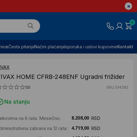
0
nice
Česta pitanja
Načini plaćanja
Isporuka i uslovi kupovine
Kontakt
IVAX
IVAX HOME CFRB-248ENF Ugradni frižider
(0)
SKU:314392
Na stanju
ekovima na 6 rata. Mesečno:
RSD
dministrativna zabrana na 12 rata:
RSD