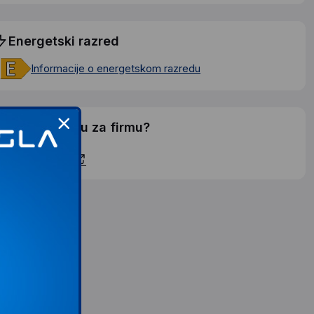
Energetski razred
Informacije o energetskom razredu
elite li ponudu za firmu?
ontaktirajte nas