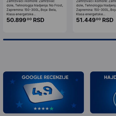
Zamrzivaci i komore: Zamrzivac
Zamrzivaci i komore: Zam
dole, Tehnologija hladjenja: No Frost,
dole, Tehnologija hladjenj
Zapremina: 150-300L, Boja: Bela,
Zapremina: 150-300L, Boja
Klasa energetske...
Klasa energetske...
50.899
RSD
51.449
RSD
00
00