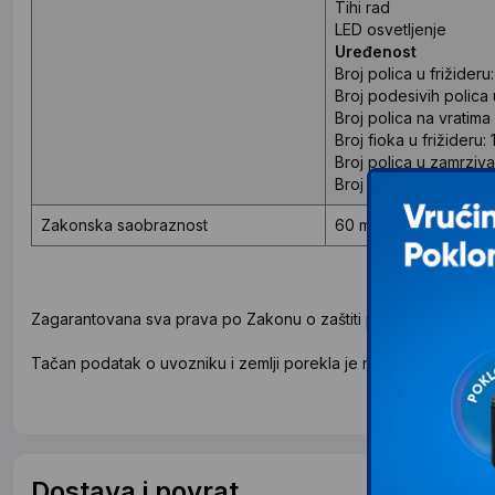
Tihi rad
LED osvetljenje
Uređenost
Broj polica u frižideru:
Broj podesivih polica u
Broj polica na vratima 
Broj fioka u frižideru: 
Broj polica u zamrziva
Broj fioka u zamrzivač
Zakonska saobraznost
60 meseci
Zagarantovana sva prava po Zakonu o zaštiti potrošača.
Tačan podatak o uvozniku i zemlji porekla je naveden na deklar
Dostava i povrat