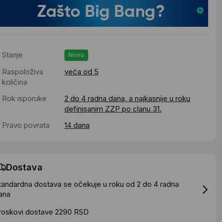
Stanje
Novo
Raspoloživa
veća od 5
količina
Rok isporuke
2 do 4 radna dana, a najkasnije u roku
definisanim ZZP po clanu 31.
Pravo povrata
14 dana
Dostava
tandardna dostava se očekuje u roku od 2 do 4 radna
ana
roskovi dostave 2290 RSD