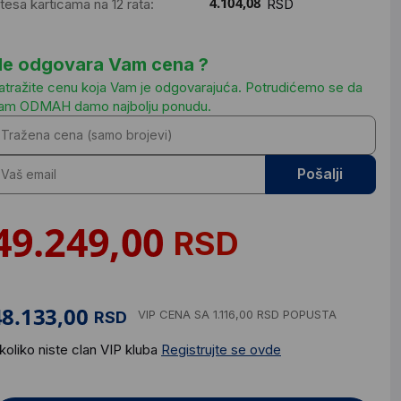
ntesa karticama na 12 rata:
RSD
e odgovara Vam cena ?
atražite cenu koja Vam je odgovarajuća. Potrudićemo se da
am ODMAH damo najbolju ponudu.
Pošalji
RSD
VIP CENA
SA 1.116,00 RSD POPUSTA
RSD
koliko niste clan VIP kluba
Registrujte se ovde