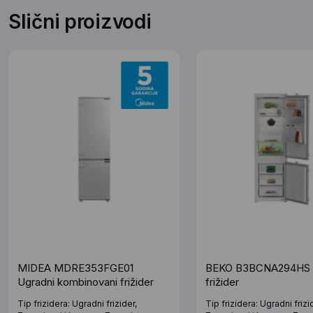
Slični proizvodi
MIDEA MDRE353FGE01
BEKO B3BCNA294HS 
Ugradni kombinovani frižider
frižider
Tip frizidera: Ugradni frizider,
Tip frizidera: Ugradni frizi