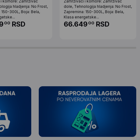
 i komore: Zamrzivac
Zamrzivaci i komore: Zamrzivac
logija hladjenja: No Frost,
dole, Tehnologija hladjenja: No Frost,
 150-300L, Boja: Bela,
Zapremina: 150-300L, Boja: Bela,
getske...
Klasa energetske...
9
RSD
66.649
RSD
00
00