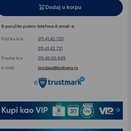
Dodaj u korpu
Ili poručite putem telefona ili email-a:
Fizička lica
011.41.42.720
011.41.42.721
Pravna lica
011.40.60.645
e-mail:
prodaja@bigbang.rs