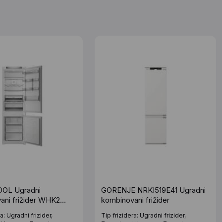
OL Ugradni
GORENJE NRKI519E41 Ugradni
ani frižider WHK2
kombinovani frižider
E
a: Ugradni frizider,
Tip frizidera: Ugradni frizider,