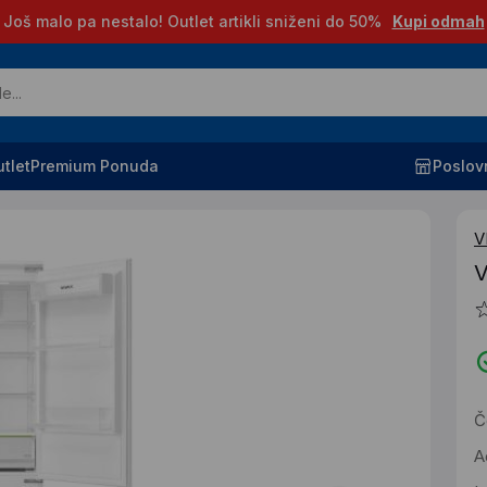
Još malo pa nestalo! Outlet artikli sniženi do 50%
Kupi odmah
tlet
Premium Ponuda
Poslov
V
V
Č
A