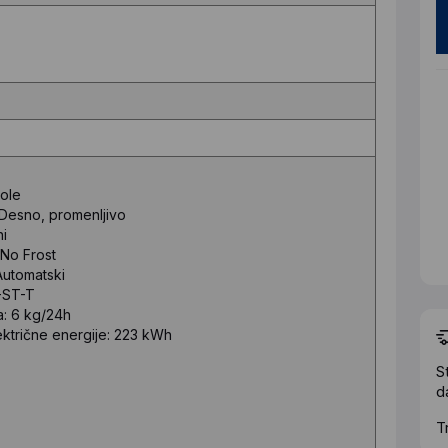
Dole
 Desno, promenljivo
ni
 No Frost
Automatski
N-ST-T
a: 6 kg/24h
ektrične energije: 223 kWh
S
d
T