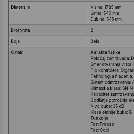
Dimenzije
Visina: 1785 mm
Širina: 540 mm
Dubina: 545 mm
Broj vrata
2
Boja
Bela
Ostalo
Karakteristike
Položaj zamrzivača: 
Smer otvaranja vrata:
Tip kontrolera: Digital
Tehnologija hlađenja:
Sistem odmrzavanja: 
Klimatska klasa: SN-
Kapacitet zamrzavanj
Godišnja potrošnja el
Nivo buke: 35 dB
Klasa emisije buke: B
Funkcije
Fast Freeze
Fast Cool