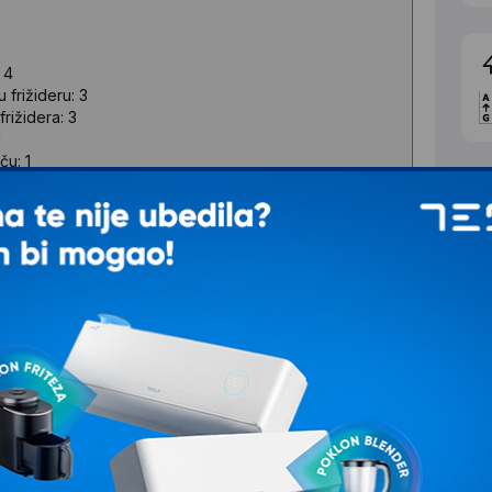
 4
 frižideru: 3
frižidera: 3
1
ču: 1
u: 2
Ž
K
aciji proizvoda.