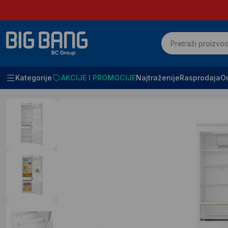
Kategorije
AKCIJE I PROMOCIJE
Najtraženije
Rasprodaja
Ou
Početna
Bela tehnika
Frizideri