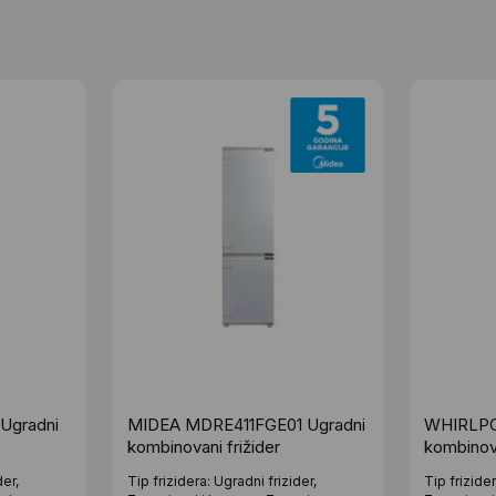
Ugradni
MIDEA MDRE411FGE01 Ugradni
WHIRLPO
kombinovani frižider
kombinov
5292 B4
der,
Tip frizidera: Ugradni frizider,
Tip frizider