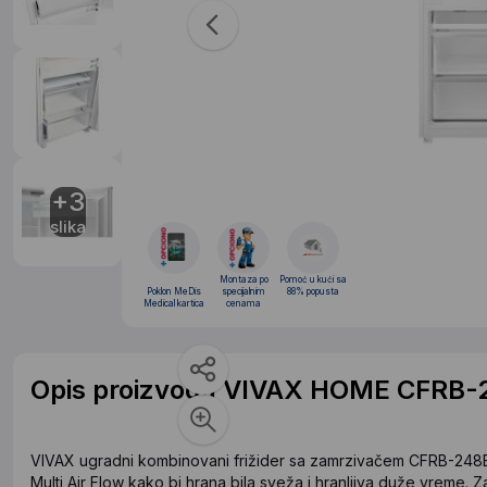
+3
slika
Montaza po
Pomoć u kući sa
Poklon MeDis
specijalnim
88% popusta
Medical kartica
cenama
Opis proizvoda VIVAX HOME CFRB-2
VIVAX ugradni kombinovani frižider sa zamrzivačem CFRB-248ENF 
Multi Air Flow kako bi hrana bila sveža i hranljiva duže vreme. Z