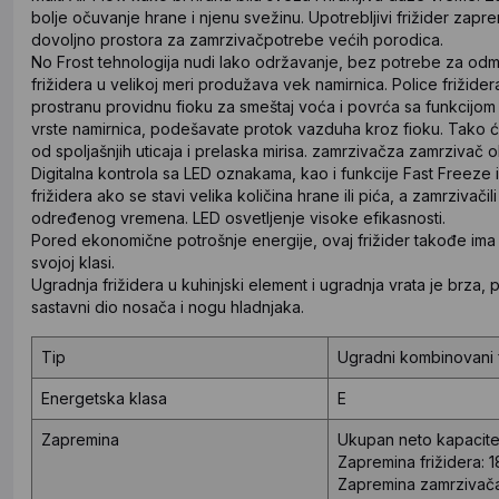
bolje očuvanje hrane i njenu svežinu. Upotrebljivi frižider zap
dovoljno prostora za zamrzivačpotrebe većih porodica.
No Frost tehnologija nudi lako održavanje, bez potrebe za odm
frižidera u velikoj meri produžava vek namirnica. Police frižider
prostranu providnu fioku za smeštaj voća i povrća sa funkcijo
vrste namirnica, podešavate protok vazduha kroz fioku. Tako će 
od spoljašnjih uticaja i prelaska mirisa. zamrzivačza zamrzivač
Digitalna kontrola sa LED oznakama, kao i funkcije Fast Freeze 
frižidera ako se stavi velika količina hrane ili pića, a zamrzivač
određenog vremena. LED osvetljenje visoke efikasnosti.
Pored ekonomične potrošnje energije, ovaj frižider takođe ima ti
svojoj klasi.
Ugradnja frižidera u kuhinjski element i ugradnja vrata je brza,
sastavni dio nosača i nogu hladnjaka.
Tip
Ugradni kombinovani f
Energetska klasa
E
Zapremina
Ukupan neto kapacitet
Zapremina frižidera: 1
Zapremina zamrzivača