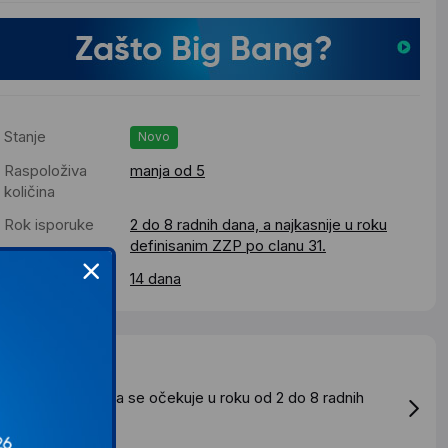
Stanje
Novo
Raspoloživa
manja od 5
količina
Rok isporuke
2 do 8 radnih dana, a najkasnije u roku
definisanim ZZP po clanu 31.
Pravo povrata
14 dana
Dostava
tandardna dostava se očekuje u roku od 2 do 8 radnih
ana