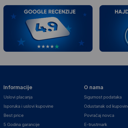
Informacije
O nama
Uslovi placanja
Sigurnost podataka
Isporuka i uslovi kupovine
Odustanak od kupovine
Best price
Povraćaj novca
5 Godina garancije
E-trustmark