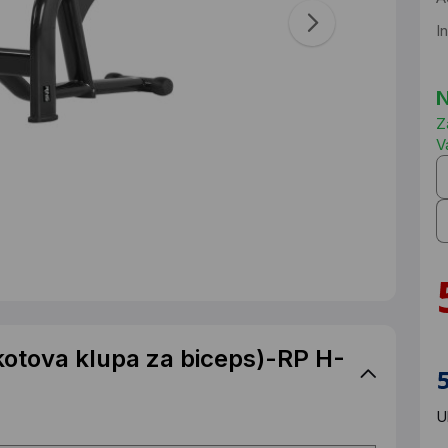
I
N
Z
V
kotova klupa za biceps)-RP H-
U