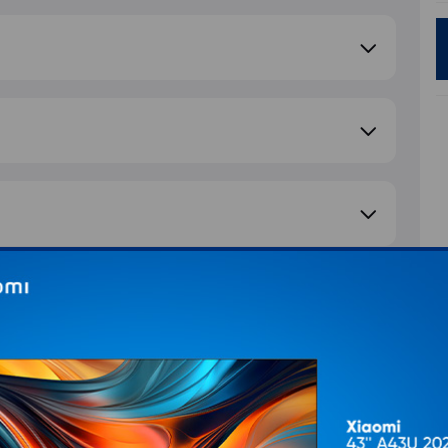
e pitanje
S
d