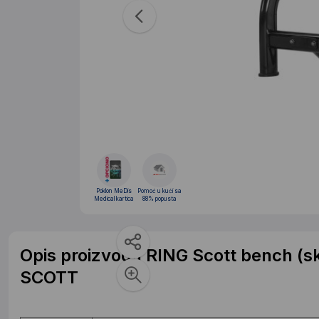
Poklon MeDis
Pomoć u kući sa
Medical kartica
88% popusta
Opis proizvoda RING Scott bench (s
SCOTT