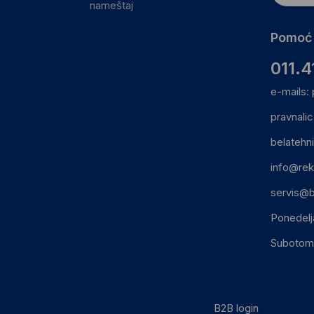
nameštaj
Pomoć 
011.4
e-mails:
pravnali
belatehn
info@rek
servis@b
Ponedelj
Subotom:
B2B login