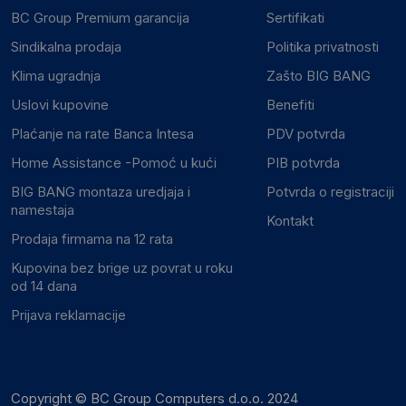
BC Group Premium garancija
Sertifikati
Sindikalna prodaja
Politika privatnosti
Klima ugradnja
Zašto BIG BANG
Uslovi kupovine
Benefiti
Plaćanje na rate Banca Intesa
PDV potvrda
Home Assistance -Pomoć u kući
PIB potvrda
BIG BANG montaza uredjaja i
Potvrda o registraciji
namestaja
Kontakt
Prodaja firmama na 12 rata
Kupovina bez brige uz povrat u roku
od 14 dana
Prijava reklamacije
Copyright © BC Group Computers d.o.o. 2024