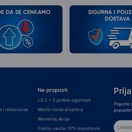
Prij
Ne propusti
LG 2 + 3 godine sigurnosti
Prijavite
 i reklamacije
MeDis medical kartica
popustim
Namestaj akcija
Poklon vaučer 10% popusta na