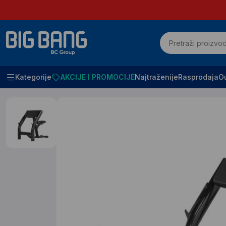
Kategorije
AKCIJE I PROMOCIJE
Najtraženije
Rasprodaja
Ou
Početna
Sport i rekreacija
Gladijatori