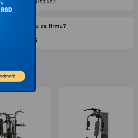
roskovi dostave 3790 RSD
elite li ponudu za firmu?
ontaktirajte nas