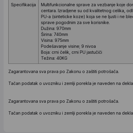
Specifikacija
Multifunkcionalne sprave za vezbanje koje don
centara. Izradjene su od kvalitetnog celika, odl
PU-a (sinteticke koze) koja se ne ljusti i ne bl
sprave pogodnim za sve korisnike.
Dužina: 970mm
Širina: 740mm
Visina: 975mm
Podešavanje visine; 9 nivoa
Boja: crni čelik, crni PU jastučiči
Težina: 40KG
Zagarantovana sva prava po Zakonu o zaštiti potrošača.
Tačan podatak o uvozniku i zemlji porekla je naveden na deklar
Zagarantovana sva prava po Zakonu o zaštiti potrošača.
Tačan podatak o uvozniku i zemlji porekla je naveden na deklar