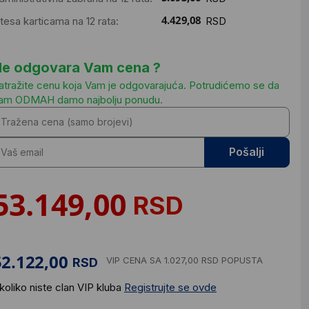
ntesa karticama na 12 rata:
RSD
e odgovara Vam cena ?
atražite cenu koja Vam je odgovarajuća. Potrudićemo se da
am ODMAH damo najbolju ponudu.
Pošalji
RSD
VIP CENA
SA 1.027,00 RSD POPUSTA
RSD
koliko niste clan VIP kluba
Registrujte se ovde