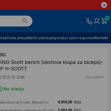
0
nice
Česta pitanja
Načini plaćanja
Isporuka i uslovi kupovine
Kontakt
ING
ING Scott bench (skotova klupa za biceps)-
RP H-SCOTT
(0)
SKU:236967
Na stanju
ekovima na 6 rata. Mesečno:
RSD
dministrativna zabrana na 12 rata:
RSD