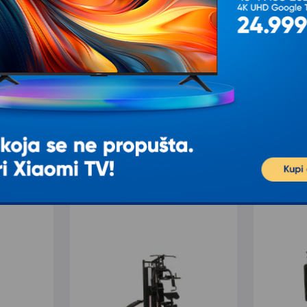
T
Ž
K