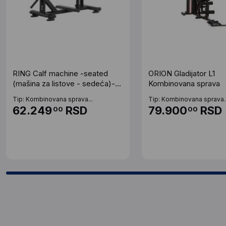
RING Calf machine -seated
ORION Gladijator L1
(mašina za listove - sedeća)-
Kombinovana sprava
RP H-CALF
Tip: Kombinovana sprava...
Tip: Kombinovana sprava..
62.249
RSD
79.900
RSD
00
00