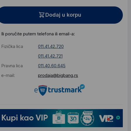
Dodaj u korpu
Ili poručite putem telefona ili email-a:
Fizička lica
011.41.42.720
011.41.42.721
Pravna lica
011.40.60.645
e-mail:
prodaja@bigbang.rs