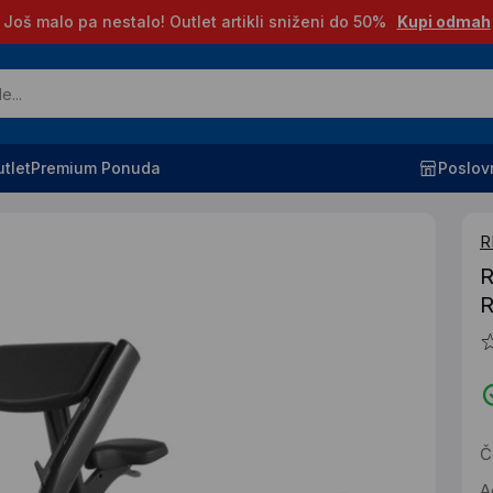
Još malo pa nestalo! Outlet artikli sniženi do 50%
Kupi odmah
tlet
Premium Ponuda
Poslov
R
R
Č
A