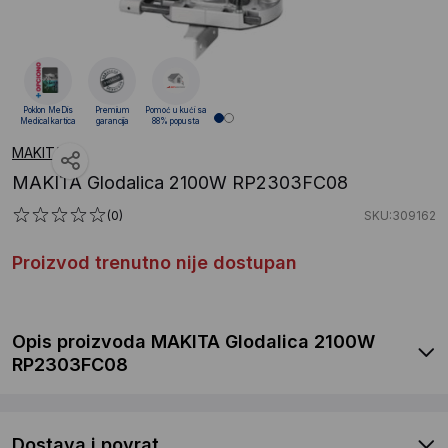
Poklon MeDis
Premium
Pomoć u kući sa
Medical kartica
garancija
88% popusta
MAKITA
MAKITA Glodalica 2100W RP2303FC08
(0)
SKU:309162
Proizvod trenutno nije dostupan
Opis proizvoda MAKITA Glodalica 2100W
RP2303FC08
Dostava i povrat