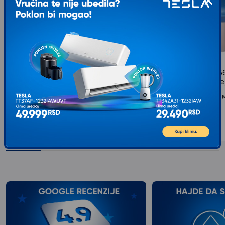
EINHELL KWB 49754120 HM glodalo
EINHELL KWB 49756
19 polukružni žleb, za glodalicu,
25.7 zaobljavavanje,
drvo/plastika
drvo/plastika
Snaga: >1200w, Broj obrtaja: >25000rpm...
Snaga: >1200w, Broj obrtaj
2.199
RSD
2.449
RSD
00
00