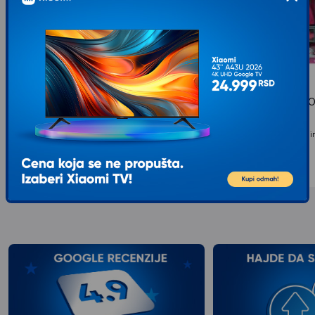
DEFA LUCY Lutka Defa Winter
DEXY CO STEFFI L
27/8424
NAKITA SET
TIP: Lutke, Uzrast: 3+ godina...
TIP: Lutke, Uzrast: 3+ godin
1.099
RSD
1.399
RSD
00
00