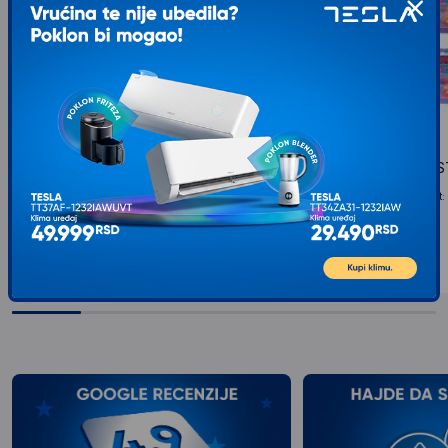
EPOCH SYLVANIAN TOY POODLE
DEXY CO FILLY BES
BABY (NEW)
TIP: Setovi za igru, Uzrast:
830
RSD
00
TIP: Setovi za igru, Uzrast: 3+ godina...
800
RSD
00