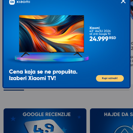
ANDRONI GIOCATTOLI Baštenski
PERTINI Marvel Spid
alat,display
puštanje zmaja (101
Baštenski alat,display Androni Giocateli....
Vrsta Set za puštanje zmaj
349
RSD
decu pogodan za puštanje k
00
Tematski motiv: Spajdermen
599
RSD
00