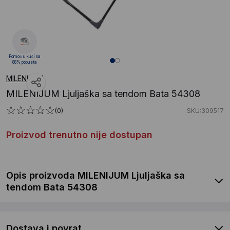
Pomoć u kući sa
88% popusta
MILENIJUM
MILENIJUM Ljuljaška sa tendom Bata 54308
(0)
SKU:309517
Proizvod trenutno nije dostupan
Opis proizvoda MILENIJUM Ljuljaška sa
tendom Bata 54308
Dostava i povrat