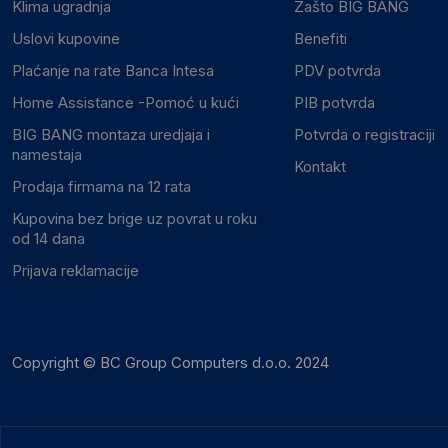
Klima ugradnja
Zašto BIG BANG
Uslovi kupovine
Benefiti
Plaćanje na rate Banca Intesa
PDV potvrda
Home Assistance -Pomoć u kući
PIB potvrda
BIG BANG montaza uredjaja i
Potvrda o registraciji
namestaja
Kontakt
Prodaja firmama na 12 rata
Kupovina bez brige uz povrat u roku
od 14 dana
Prijava reklamacije
Copyright © BC Group Computers d.o.o. 2024