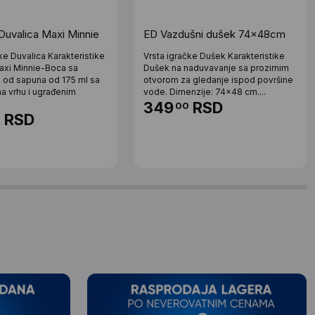
Duvalica Maxi Minnie
ED Vazdušni dušek 74x48cm
ke Duvalica Karakteristike
Vrsta igračke Dušek Karakteristike
axi Minnie-Boca sa
Dušek na naduvavanje sa prozirnim
 od sapuna od 175 ml sa
otvorom za gledanje ispod površine
na vrhu i ugrađenim
vode. Dimenzije: 74x48 cm....
349
RSD
00
RSD
0