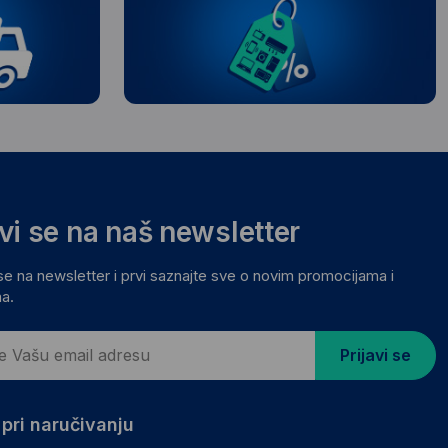
avi se na naš newsletter
 se na newsletter i prvi saznajte sve o novim promocijama i
a.
Prijavi se
pri naručivanju