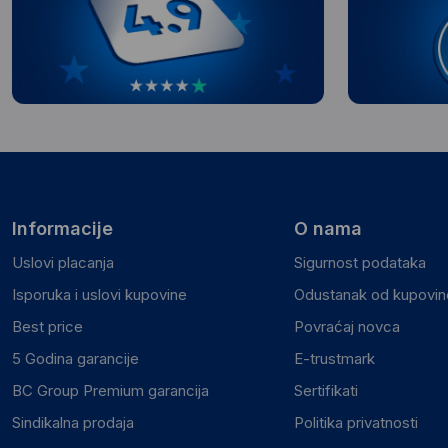
Informacije
O nama
Uslovi placanja
Sigurnost podataka
Isporuka i uslovi kupovine
Odustanak od kupovine
Best price
Povraćaj novca
5 Godina garancije
E-trustmark
BC Group Premium garancija
Sertifikati
Sindikalna prodaja
Politika privatnosti