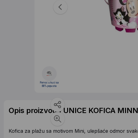
Pomoć u kući sa
88% popusta
Opis proizvoda UNICE KOFICA MINN
Kofica za plažu sa motivom Mini, ulepšaće odmor sva