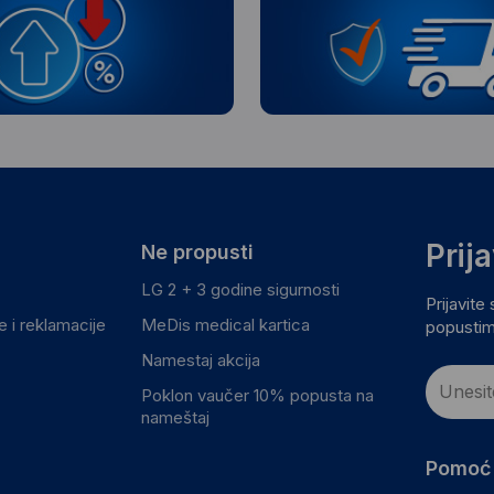
Prij
Ne propusti
LG 2 + 3 godine sigurnosti
Prijavite
 i reklamacije
MeDis medical kartica
popustim
Namestaj akcija
Poklon vaučer 10% popusta na
nameštaj
Pomoć 