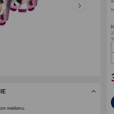
A
I
N
Z
V
IE
kom mališanu.