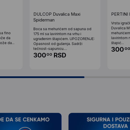
DULCOP Duvalica Maxi
PERTINI 
Spiderman
Vrsta igrač
Duvalica M
Boca sa mehurićem od sapuna od
sa fino
mehurićem
175 ml sa lavirintom na vrhu i
ože da
lavirintom 
ugrađenim štapićem. UPOZORENJE:
ože da...
štapić...
Opasnost od gušenja. Sadrži
300
0
tečnost-sapunicu....
300
RSD
00