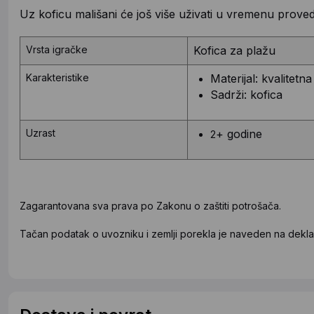
Uz koficu mališani će još više uživati u vremenu prove
Vrsta igračke
Kofica za plažu
Karakteristike
Materijal: kvalitetna
Sadrži: kofica
Uzrast
+ godine
2
Zagarantovana sva prava po Zakonu o zaštiti potrošača.
Tačan podatak o uvozniku i zemlji porekla je naveden na deklar