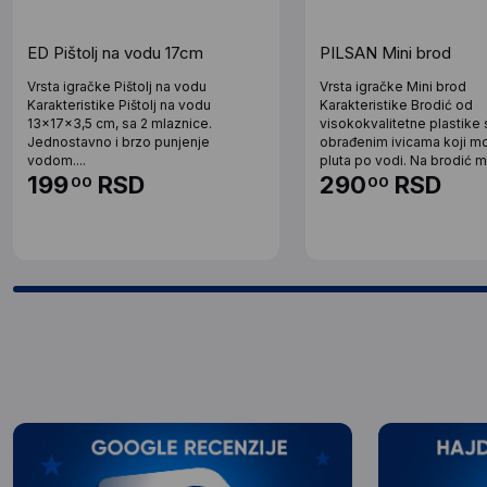
ED Pištolj na vodu 17cm
PILSAN Mini brod
Vrsta igračke Pištolj na vodu
Vrsta igračke Mini brod
Karakteristike Pištolj na vodu
Karakteristike Brodić od
13x17x3,5 cm, sa 2 mlaznice.
visokokvalitetne plastike 
Jednostavno i brzo punjenje
obrađenim ivicama koji m
vodom....
pluta po vodi. Na brodić m
199
RSD
290
RSD
00
00