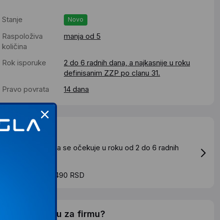
Stanje
Novo
Raspoloživa
manja od 5
količina
Rok isporuke
2 do 6 radnih dana, a najkasnije u roku
definisanim ZZP po clanu 31.
Pravo povrata
14 dana
Dostava
tandardna dostava se očekuje u roku od 2 do 6 radnih
ana
roskovi dostave 490 RSD
elite li ponudu za firmu?