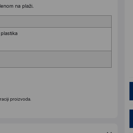
denom na plaži.
 plastika
aciji proizvoda.