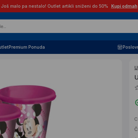
Još malo pa nestalo! Outlet artikli sniženi do 50%
Kupi odmah
tlet
Premium Ponuda
Poslov
U
U
C
Č