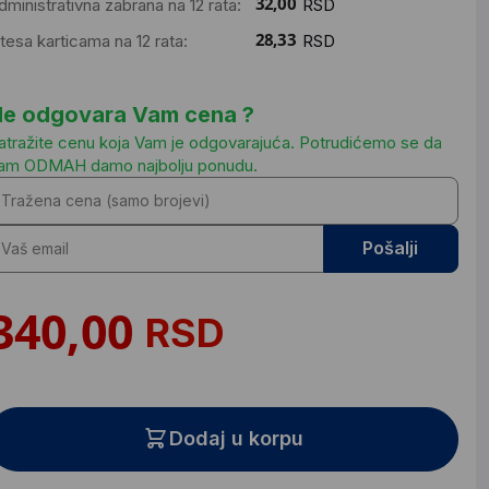
dministrativna zabrana na 12 rata:
RSD
ntesa karticama na 12 rata:
RSD
e odgovara Vam cena ?
atražite cenu koja Vam je odgovarajuća. Potrudićemo se da
am ODMAH damo najbolju ponudu.
Pošalji
RSD
Dodaj u korpu