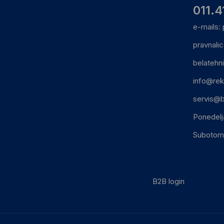
011.4
e-mails:
pravnali
belatehn
info@rek
servis@b
Ponedelj
Subotom:
B2B login