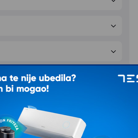
e pitanje
S
d
T
Ž