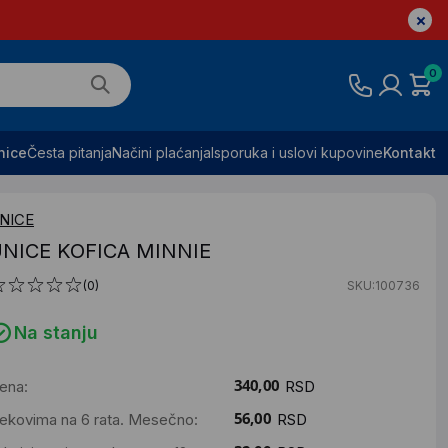
0
nice
Česta pitanja
Načini plaćanja
Isporuka i uslovi kupovine
Kontakt
NICE
NICE KOFICA MINNIE
(0)
SKU:100736
Na stanju
ena:
RSD
ekovima na 6 rata. Mesečno:
RSD