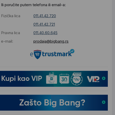
Ili poručite putem telefona ili email-a:
Fizička lica
011.41.42.720
011.41.42.721
Pravna lica
011.40.60.645
e-mail:
prodaja@bigbang.rs