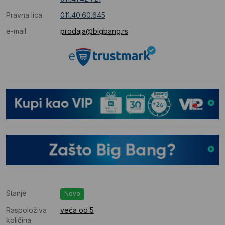
Pravna lica
011.40.60.645
e-mail:
prodaja@bigbang.rs
Stanje
Novo
Raspoloživa
veća od 5
količina