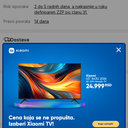
Rok isporuke
2 do 5 radnih dana, a najkasnije u roku
definisanim ZZP po clanu 31.
Pravo povrata
14 dana
Dostava
Standardna dostava se očekuje u roku od 2 do 5 radnih
dana
Troskovi dostave 490 RSD
Želite li ponudu za firmu?
Kontaktirajte nas
Opis proizvoda GEMBIRD DisplayPort na
HDMI kabl, 1m, crni (CC-DP-HDMI-1M)