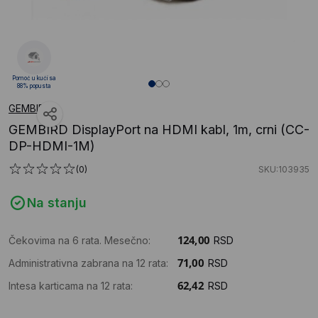
Pomoć u kući sa
88% popusta
GEMBIRD
GEMBIRD DisplayPort na HDMI kabl, 1m, crni (CC-
DP-HDMI-1M)
(0)
SKU:103935
Na stanju
Čekovima na 6 rata. Mesečno:
RSD
Administrativna zabrana na 12 rata:
RSD
Intesa karticama na 12 rata:
RSD