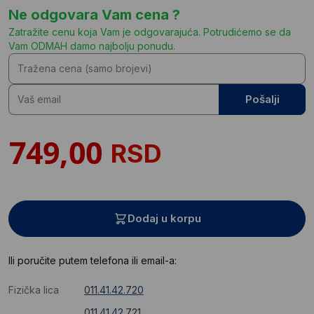
Ne odgovara Vam cena ?
Zatražite cenu koja Vam je odgovarajuća. Potrudićemo se da
Vam ODMAH damo najbolju ponudu.
Pošalji
RSD
Dodaj u korpu
Ili poručite putem telefona ili email-a:
Fizička lica
011.41.42.720
011.41.42.721