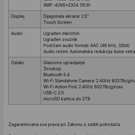
9MP: 4096x2304 (16:9)
Displej
Dijagonala ekrana: 2.5″
Touch Screen
Audio
Ugrađen mikrofon
Ugrađen zvučnik
Podržani audio formati: AAC (48 kHz, 32bit)
Audio režimi: Automatska redukcija šuma vetra
Ostalo
Glasovno upravljanje
Žiroskop
Bluetooth 5.4
Wi-Fi Standalone Camera: 2.4GHz 802.11b/g/n
Wi-Fi Action Pod: 2.4GHz 802.11b/g/n/ax
USB-C 2.0
microSD kartica do 2TB
Zagarantovana sva prava po Zakonu o zaštiti potrošača.