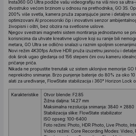
Insta360 GO Ultra podiže vašu videografiju na viši nivo sa ultr
dvostruko većom brzinom u odnosu na prethodnika, GO 3S. Opr
200% više svetla, kamera pruža zapanjujuće jasne i detaljne sn
optimizovani AI procesorski čip i inovativni senzor ambijentaln
živopisni i oštri, bez obzira na svetlosne uslove.
Njegov svestrani magnetni sistem montiranja jednostavno se p
korisnicima da uhvate kreativne uglove koji su ranije bili nem
metara, GO Ultra se odlično snalazi u raznim spoljnim scenariji
Novi režim 4K30fps Active HDR pruža izuzetnu jasnoću i detalje
dok širok ugao gledanja od 156 stepeni čini ovu kameru ideal
pričanje priča.
Nikada ne propustite trenutak uz sistem uklonjive memorije GO
neprekidno snimanje. Brzo punjenje baterije do 80% za oko 10 m
alati za uređivanje, FlowState stabilizacija i 360° Horizon Lock 
Karakteristike
Otvor blende: F2.85
Žižna daljina: 14.27 mm
Maksimalna rezolucija snimanja: 3840 x 2880
Stabilizacija slike: FlowState stabilizator
ISO opseg: 100-6400
Foto režimi: Photo, HDR Photo, Live Photo, Int
Video režimi: Core Recording Modes: Video, 