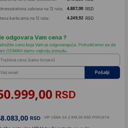
dministrativna zabrana na 12 rata:
RSD
ntesa karticama na 12 rata:
RSD
e odgovara Vam cena ?
atražite cenu koja Vam je odgovarajuća. Potrudićemo se da
am ODMAH damo najbolju ponudu.
Pošalji
RSD
VIP CENA
SA 2.916,00 RSD POPUSTA
RSD