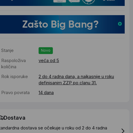
Stanje
Novo
Raspoloživa
veća od 5
količina
Rok isporuke
2 do 4 radna dana, a najkasnije u roku
definisanim ZZP po clanu 31.
Pravo povrata
14 dana
Dostava
tandardna dostava se očekuje u roku od 2 do 4 radna