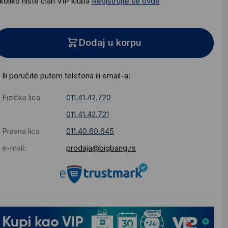
koliko niste clan VIP kluba
Registrujte se ovde
Dodaj u korpu
Ili poručite putem telefona ili email-a:
Fizička lica
011.41.42.720
011.41.42.721
Pravna lica
011.40.60.645
e-mail:
prodaja@bigbang.rs