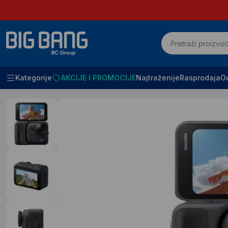
Kategorije
AKCIJE I PROMOCIJE
Najtraženije
Rasprodaja
Ou
Početna
Fotoaparati dronovi I kamere
Kamere