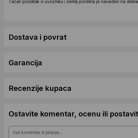
Tačan podatak o uvozniku i zemlji porekla je naveden na deklar
Dostava i povrat
Garancija
Recenzije kupaca
Ostavite komentar, ocenu ili postavit