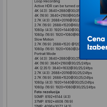
Loop Recording
Active HDR can be turned on or off up to 4K3
4K (4:3): 3840x2880@30/25/24fps
4K (16:9): 3840x2160@60/50/48/30/25/24fps
2.7K (4:3): 2688x2016@30/25/24fps
2.7K (16:9): 2688x1520@60/50/48/30/25/24f
1080p (4:3): 1920x1440@30/25/24fps
1080p (16:9): 1920x1080@60/50/48/30/25/24
Slow Motion
2.7K (16:9): 2688x1520 @120/100fps
1080p (16:9): 1920x1080@240/200/120/100fp
Portrait Mode
4K (4:3): 3840x2880@30/25/24fps
4K (16:9): 3840x2160@30/25/24fps
4K (2.35:1): 3840x1632@30/25/24fps
2.7K (4:3): 2688x2016@30/25/24fps
2.7K (16:9): 2688x1520@30/25/24fps
1080p (4:3): 1920x1440@30/25/24fps
1080p (16:9): 1920x1080@30/25/24fps
Foto rezolucija
50MP: 8192x6144 (4:3)
37MP: 8192x4608 (16:9)
12MP: 4096x3072 (4:3)