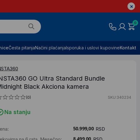
0
nice
Česta pitanja
Načini plaćanja
Isporuka i uslovi kupovine
Kontakt
NSTA360
NSTA360 GO Ultra Standard Bundle
idnight Black Akciona kamera
(0)
SKU:340234
Na stanju
ena:
RSD
ekovima na 6 rata. Mesečno:
RSD