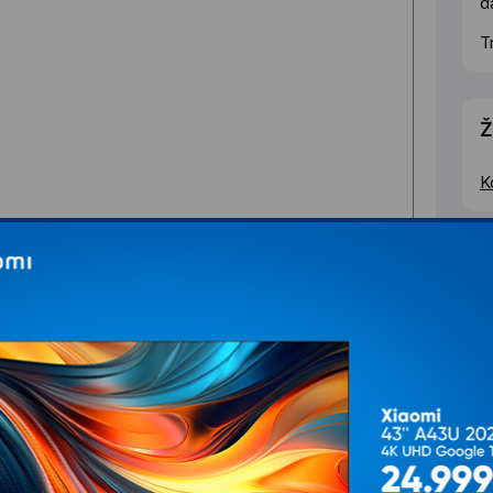
d
T
Ž
K