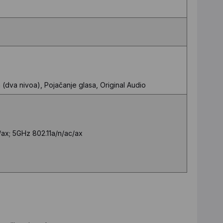
 (dva nivoa), Pojačanje glasa, Original Audio
/ax; 5GHz 802.11a/n/ac/ax