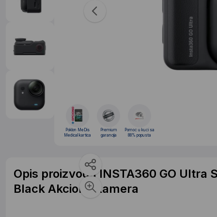
Poklon MeDis
Premium
Pomoć u kući sa
Medical kartica
garancija
88% popusta
Opis proizvoda INSTA360 GO Ultra 
Black Akciona kamera