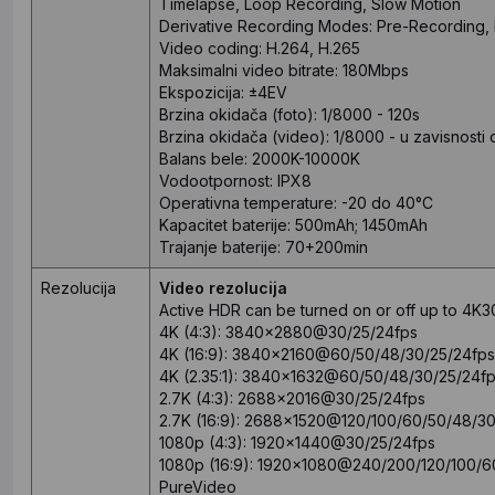
Timelapse, Loop Recording, Slow Motion
Derivative Recording Modes: Pre-Recording, 
Video coding: H.264, H.265
Maksimalni video bitrate: 180Mbps
Ekspozicija: ±4EV
Brzina okidača (foto): 1/8000 - 120s
Brzina okidača (video): 1/8000 - u zavisnosti o
Balans bele: 2000K-10000K
Vodootpornost: IPX8
Operativna temperature: -20 do 40°C
Kapacitet baterije: 500mAh; 1450mAh
Trajanje baterije: 70+200min
Rezolucija
Video
rezolucija
Active HDR can be turned on or off up to 4K3
4K (4:3): 3840x2880@30/25/24fps
4K (16:9): 3840x2160@60/50/48/30/25/24fps
4K (2.35:1): 3840x1632@60/50/48/30/25/24f
2.7K (4:3): 2688x2016@30/25/24fps
2.7K (16:9): 2688x1520@120/100/60/50/48/30
1080p (4:3): 1920x1440@30/25/24fps
1080p (16:9): 1920x1080@240/200/120/100/6
PureVideo