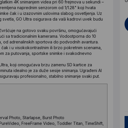
U
a-glatkim 4K snimanjem videa pri 60 frejmova u sekundi –
emljena naprednim senzorom od 1/1.28" koji hvata
imke čak i u izazovnim uslovima slabog osvetljenja. Uz
og svetla, GO Ultra osigurava da vaši kadrovi uvek budu
ričvršćuje na gotovo svaku površinu, omogućavajući
ogući sa tradicionalnim kamerama. Vodootporna do 10
ma, od adrenalinskih sportova do podvodnih avantura.
 čak i u visokokontrastnim ili brzo pokretnim scenama,
nom za putovanja, sportske snimke i svakodnevno
 Ultra, koji omogućava brzu zamenu SD kartice za
inuta idealno je za duže sesije snimanja. Ugrađeni AI
osiguravaju profesionalno, stabilno snimanje svaki put.
erval Photo, Starlapse, Burst Photo
PureVideo, FreeFrame Video, Toddler Titan, TimeShift,