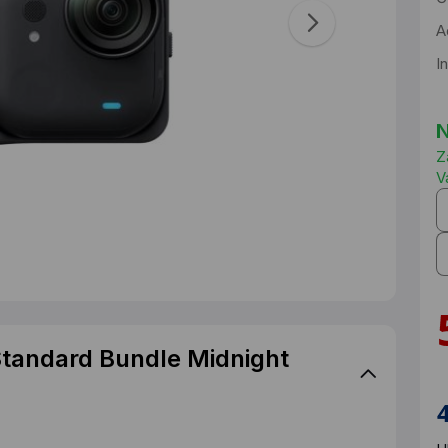
A
I
N
Z
V
Standard Bundle Midnight