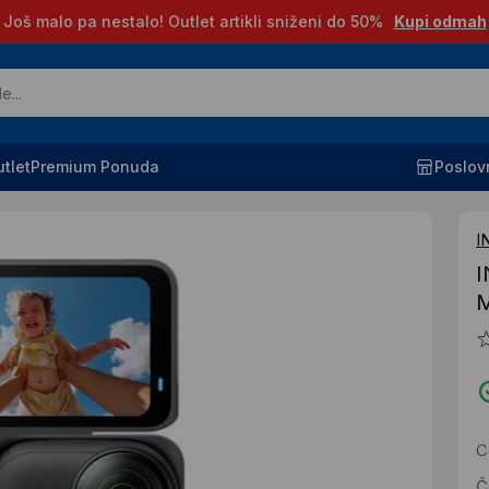
Još malo pa nestalo! Outlet artikli sniženi do 50%
Kupi odmah
tlet
Premium Ponuda
Poslov
I
I
M
C
Č