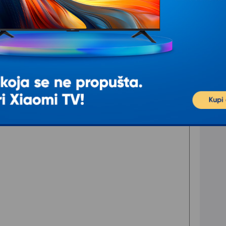
0fps.
ps
fps
s