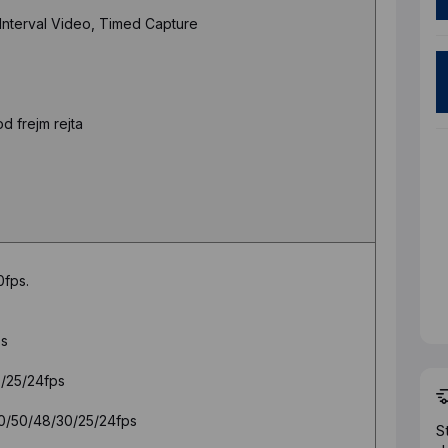
Interval Video, Timed Capture
d frejm rejta
0fps.
ps
/25/24fps
0/50/48/30/25/24fps
S