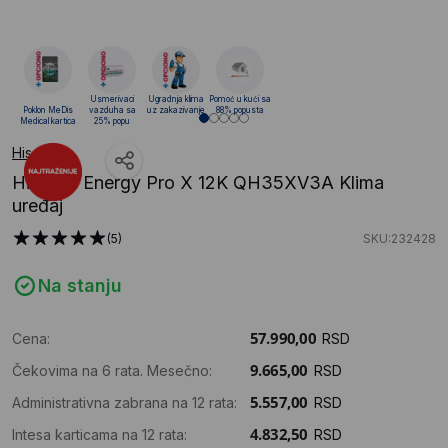
Usmerivaci
Ugradnja klima
Pomoć u kući sa
Poklon MeDis
vazduha sa
uz zakazivanje
88% popusta
Medical kartica
25% popu
Hisense
Hisense Energy Pro X 12K QH35XV3A Klima
uređaj
(5)
SKU:232428
Na stanju
Cena:
RSD
Čekovima na 6 rata. Mesečno:
RSD
Administrativna zabrana na 12 rata:
RSD
Intesa karticama na 12 rata:
RSD