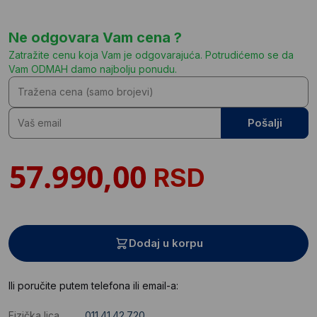
Ne odgovara Vam cena ?
Zatražite cenu koja Vam je odgovarajuća. Potrudićemo se da
Vam ODMAH damo najbolju ponudu.
Pošalji
RSD
Dodaj u korpu
Ili poručite putem telefona ili email-a:
Fizička lica
011.41.42.720