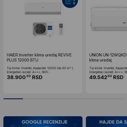
HAIER Inverter klima uređaj REVIVE
UNION UN-12WQKD3/
PLUS 12000 BTU
klima uređaj
Tip klime: Inverter, Kapacitet: 12000 (do 40 m² ),
Tip klime: Inverter, Kapacit
Energetski razred: A+++, WiFi:...
Energetski razred: A+++, Wi
38.900
RSD
49.542
RSD
00
00