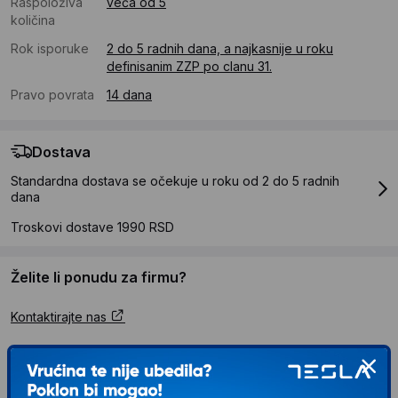
Raspoloživa
veća od 5
količina
Rok isporuke
2 do 5 radnih dana, a najkasnije u roku
definisanim ZZP po clanu 31.
Pravo povrata
14 dana
Dostava
Standardna dostava se očekuje u roku od 2 do 5 radnih
dana
Troskovi dostave 1990 RSD
Želite li ponudu za firmu?
Kontaktirajte nas
Opis proizvoda Hisense Energy Pro X 12K
QH35XV3A Klima uređaj