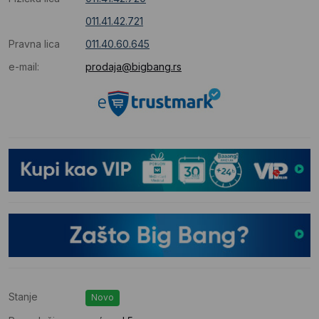
011.41.42.721
Pravna lica
011.40.60.645
e-mail:
prodaja@bigbang.rs
Stanje
Novo