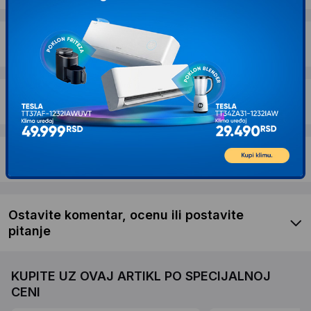
Dostava i povrat
Garancija
Recenzije kupaca
Ostavite komentar, ocenu ili postavite
pitanje
KUPITE UZ OVAJ ARTIKL PO SPECIJALNOJ
CENI