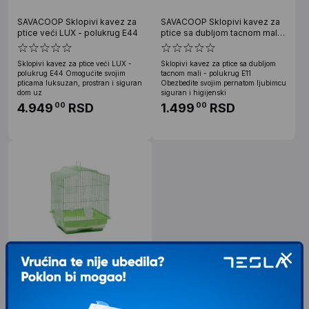
SAVACOOP Sklopivi kavez za
SAVACOOP Sklopivi kavez za
ptice veći LUX - polukrug E44
ptice sa dubljom tacnom mali -
polukrug E11
Sklopivi kavez za ptice veći LUX -
Sklopivi kavez za ptice sa dubljom
polukrug E44 Omogućite svojim
tacnom mali - polukrug E11
pticama luksuzan, prostran i siguran
Obezbedite svojim pernatom ljubimcu
dom uz
siguran i higijenski
4.949
RSD
1.499
RSD
00
00
SAVACOOP Sklopivi kavez za
ptice mali - grk 5B112
Sklopivi kavez za ptice mali - grk