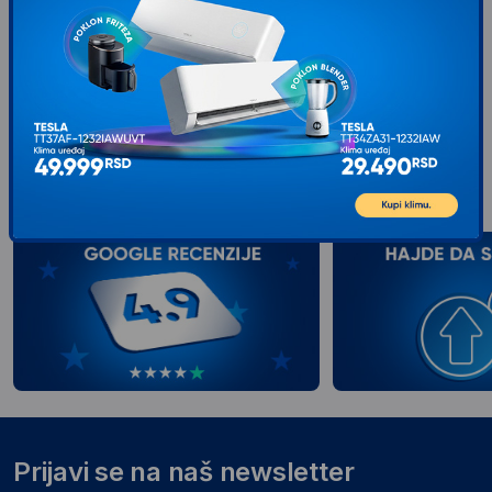
5B112 Obezbedite svojim pernatom
ljubimcu siguran i udoban dom uz
sklopivi kavez
1.549
RSD
00
Prijavi se na naš newsletter