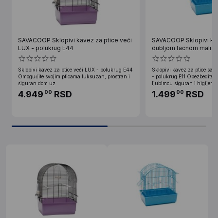
SAVACOOP Sklopivi kavez za ptice veći
SAVACOOP Sklopivi kav
LUX - polukrug E44
dubljom tacnom mali - 
Sklopivi kavez za ptice veći LUX - polukrug E44
Sklopivi kavez za ptice sa 
Omogućite svojim pticama luksuzan, prostran i
- polukrug E11 Obezbedite 
siguran dom uz
ljubimcu siguran i higijensk
4.949
RSD
1.499
RSD
00
00