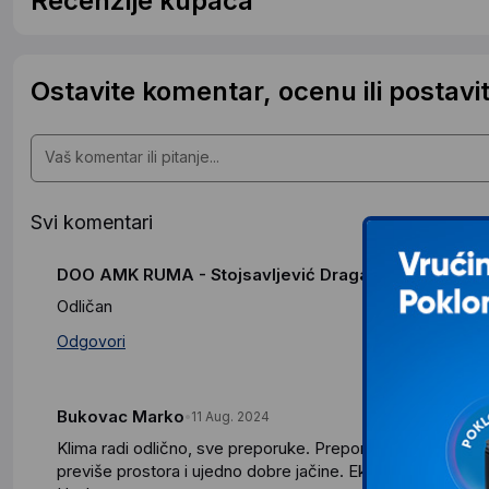
Recenzije kupaca
Ostavite komentar, ocenu ili postavit
Svi komentari
DOO AMK RUMA - Stojsavljević Dragana
03 Aug. 2026
Odličan
Odgovori
Bukovac Marko
11 Aug. 2024
Klima radi odlično, sve preporuke. Preporučujem je svima
previše prostora i ujedno dobre jačine. Ekstra hladi. Sve 