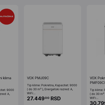
i klima
VOX PMJ09C
VOX Pokre
PMF09C
Tip klime: Pokretna, Kapacitet: 9000
( do 30 m² ), Energetski razred: A,
citet: 9000
Tip klime:
WiFi:...
zred: A,
( do 30 m² 
27.449
RSD
00
WiFi:...
30.79