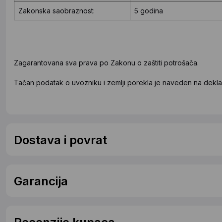
Zakonska saobraznost:
5 godina
Zagarantovana sva prava po Zakonu o zaštiti potrošača.
Tačan podatak o uvozniku i zemlji porekla je naveden na deklar
Dostava i povrat
Garancija