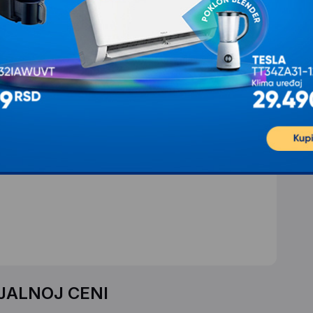
 Obično je za Vox 5 godina bezuslovne garancije?
IJALNOJ CENI