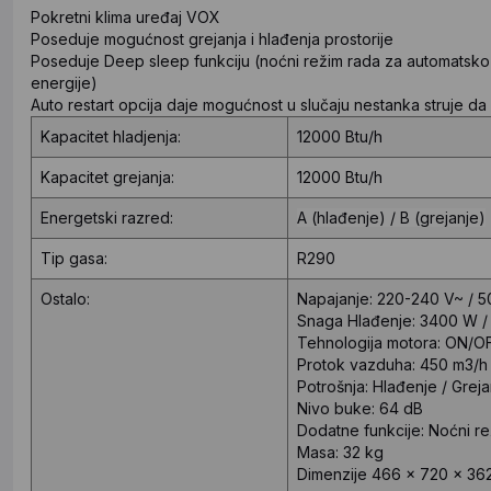
Pokretni klima uređaj VOX
Poseduje mogućnost grejanja i hlađenja prostorije
Poseduje Deep sleep funkciju (noćni režim rada za automatsk
energije)
Auto restart opcija daje mogućnost u slučaju nestanka struje d
Kapacitet hladjenja:
12000 Btu/h
Kapacitet grejanja:
12000 Btu/h
Energetski razred:
A (hlađenje) / B (grejanje)
Tip gasa:
R290
Ostalo:
Napajanje:
220-240 V~ / 5
Snaga
Hlađenje: 3400 W /
Tehnologija motora:
ON/O
Protok vazduha:
450 m3/h
Potrošnja:
Hlađenje / Grej
Nivo buke:
64 dB
Dodatne funkcije:
Noćni re
Masa:
32 kg
Dimenzije
466 x 720 x 36