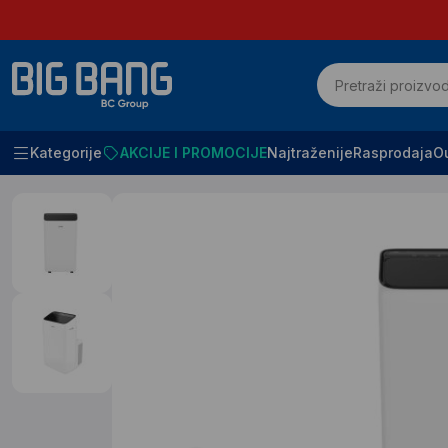
Kategorije
AKCIJE I PROMOCIJE
Najtraženije
Rasprodaja
Ou
Početna
Klimatizacija i grejanje
Klima uredjaji