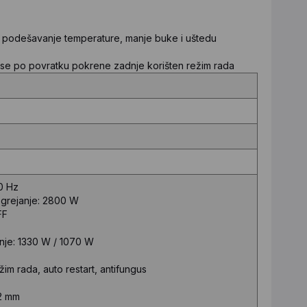
o podešavanje temperature, manje buke i uštedu
a se po povratku pokrene zadnje korišten režim rada
0 Hz
 grejanje: 2800 W
FF
anje: 1330 W / 1070 W
žim rada, auto restart, antifungus
2 mm