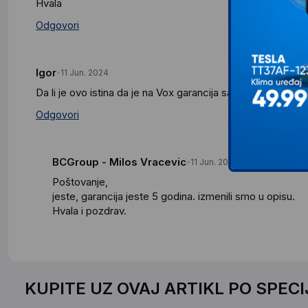
Hvala
Odgovori
Igor
11 Jun. 2024
Da li je ovo istina da je na Vox garancija samo 2 godine?
Odgovori
BCGroup - Milos Vracevic
11 Jun. 2024
Poštovanje,
jeste, garancija jeste 5 godina. izmenili smo u opisu.
Hvala i pozdrav.
KUPITE UZ OVAJ ARTIKL PO SPEC