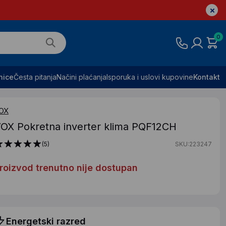
0
nice
Česta pitanja
Načini plaćanja
Isporuka i uslovi kupovine
Kontakt
OX
OX Pokretna inverter klima PQF12CH
(5)
SKU:223247
roizvod trenutno nije dostupan
Energetski razred