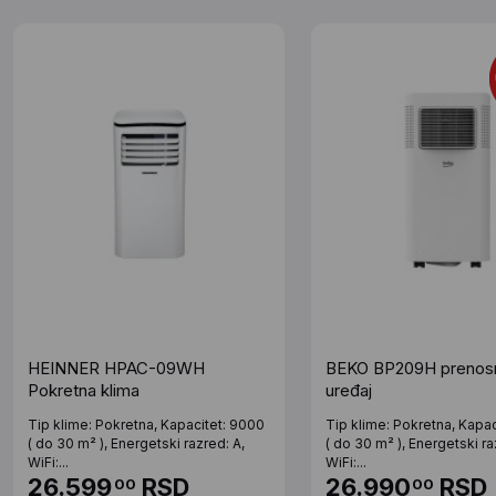
HEINNER HPAC-09WH
BEKO BP209H prenosn
Pokretna klima
uređaj
Tip klime: Pokretna, Kapacitet: 9000
Tip klime: Pokretna, Kapa
( do 30 m² ), Energetski razred: A,
( do 30 m² ), Energetski ra
WiFi:...
WiFi:...
26.599
RSD
26.990
RSD
00
00