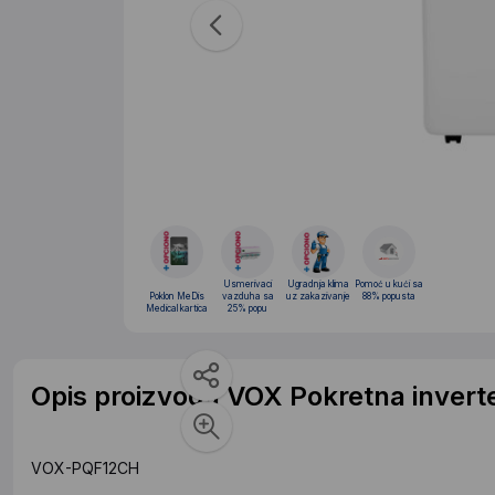
Usmerivaci
Ugradnja klima
Pomoć u kući sa
Poklon MeDis
vazduha sa
uz zakazivanje
88% popusta
Medical kartica
25% popu
Opis proizvoda VOX Pokretna inver
VOX-PQF12CH