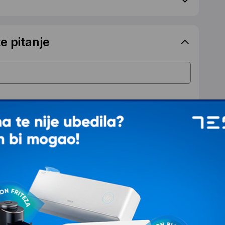
e pitanje
 kojima treba prenosna klima, klima koja ne zauzima
preporuke i za podršku, koja uredno radi svoj posao.