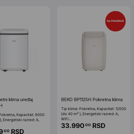
tni klima uređaj
BEKO BP1125H Pokretna klima
H
Tip klime: Pokretna, Kapacitet: 12000
(do 40 m² ), Energetski razred: A,
 Pokretna, Kapacitet: 9000
WiFi:...
), Energetski razred: A,
33.990
RSD
00
9
RSD
00