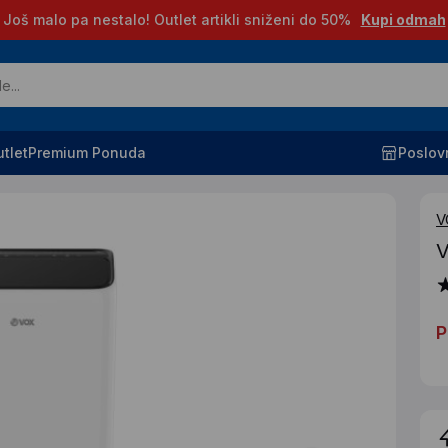
Još malo pa nestalo! Outlet artikli sniženi do 50%
Kupi odmah
tlet
Premium Ponuda
Poslov
V
V
P