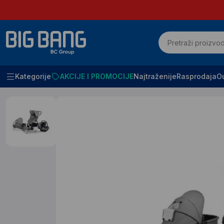
Kategorije
AKCIJE I PROMOCIJE
Najtraženije
Rasprodaja
Ou
Početna
BABY OPREMA
Kolica za bebe i decu