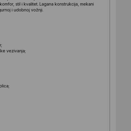
komfor, stil i kvalitet. Lagana konstrukcija, mekani
gurnoj i udobnoj vožnji.
;
e;
čke vezivanja;
olica;