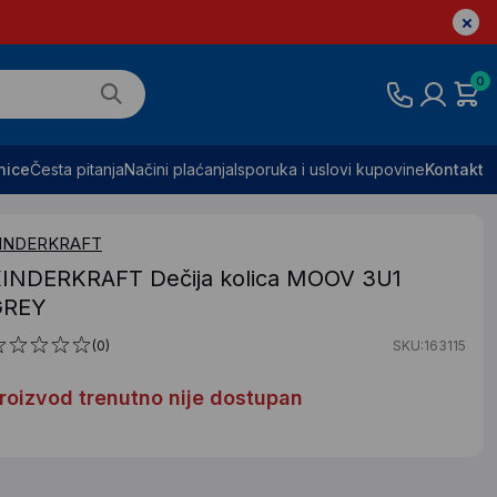
0
nice
Česta pitanja
Načini plaćanja
Isporuka i uslovi kupovine
Kontakt
INDERKRAFT
INDERKRAFT Dečija kolica MOOV 3U1
GREY
(0)
SKU:163115
roizvod trenutno nije dostupan