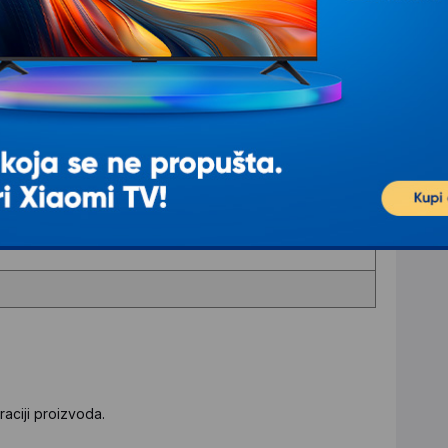
rostora
ralna kočnica blokira zadnje točkove
aciji proizvoda.