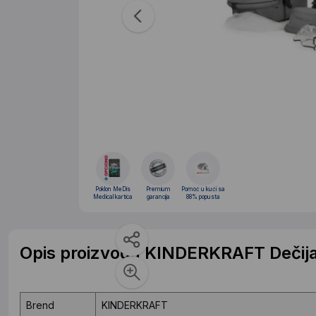
Poklon MeDis
Premium
Pomoć u kući sa
Medical kartica
garancija
88% popusta
Opis proizvoda KINDERKRAFT Dečij
Brend
KINDERKRAFT