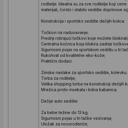
roditelje. Idealna su za sve roditelje koji cene 
materijali, čvrsto i stabilo sedište doprinose si
Konstrukcija i sportsko sedište dečijih kolica:
Točkovi na naduvavanje;
Prednji rotirajući točkovi koje možete blokirati
Centralna kočnica koja blokira zadnje točkov
Sigurnosni pojas na sportskom sedištu u tri ta
Rukohvat od kvalitetne eko-kože;
Praktični dodaci:
Zimske navlake za sportsko sedište, kolevku;
Torba za roditelje;
Velika shopping torba na konstrukciji dečijih k
Mrežica protiv insekata i kišna kabanica;
Dečije auto sedište:
Za bebe težine do 13 kg;
Sigurnosni pojas u tri tačke vezivanja;
Uložak za novorođenče;