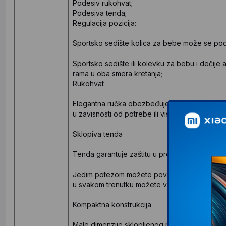
Podesiv rukohvat;
Podesiva tenda;
Regulacija pozicija:
Sportsko sedište kolica za bebe može se podesi
Sportsko sedište ili kolevku za bebu i dečije
rama u oba smera kretanja;
Rukohvat
Elegantna ručka obezbeđuje visoku udobnost v
u zavisnosti od potrebe ili visine.
Sklopiva tenda
Tenda garantuje zaštitu u promenljivim vreme
Jedim potezom možete povećati tendu. Na ten
u svakom trenutku možete videti šta vaša beba
Kompaktna konstrukcija
Male dimenzije sklopljenog rama dečijih kolic