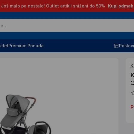
Još malo pa nestalo! Outlet artikli sniženi do 50%
Kupi odmah
tlet
Premium Ponuda
Poslov
K
K
P