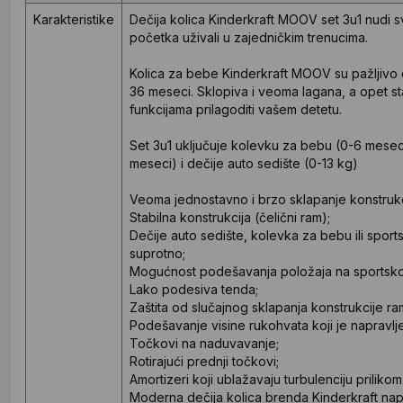
Karakteristike
Dečija kolica Kinderkraft MOOV set 3u1 nudi s
početka uživali u zajedničkim trenucima.
Kolica za bebe Kinderkraft MOOV su pažljivo o
36 meseci. Sklopiva i veoma lagana, a opet st
funkcijama prilagoditi vašem detetu.
Set 3u1 uključuje kolevku za bebu (0-6 meseci
meseci) i dečije auto sedište (0-13 kg)
Veoma jednostavno i brzo sklapanje konstrukc
Stabilna konstrukcija (čelični ram);
Dečije auto sedište, kolevka za bebu ili spor
suprotno;
Mogućnost podešavanja položaja na sportskom s
Lako podesiva tenda;
Zaštita od slučajnog sklapanja konstrukcije ra
Podešavanje visine rukohvata koji je napravlj
Točkovi na naduvavanje;
Rotirajući prednji točkovi;
Amortizeri koji ublažavaju turbulenciju prilik
Moderna dečija kolica brenda Kinderkraft nap