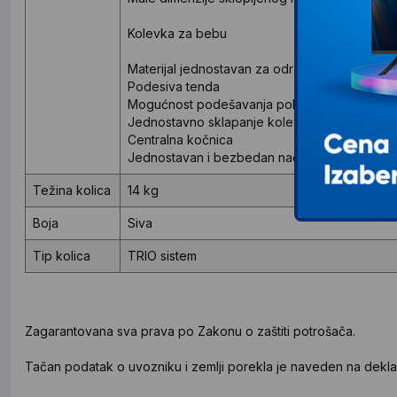
Kolevka za bebu
Materijal jednostavan za održavanje
Podesiva tenda
Mogućnost podešavanja položaja
Jednostavno sklapanje kolevke radi uštede p
Centralna kočnica
Jednostavan i bezbedan način kočenja – cent
Težina kolica
14 kg
Boja
Siva
Tip kolica
TRIO sistem
Zagarantovana sva prava po Zakonu o zaštiti potrošača.
Tačan podatak o uvozniku i zemlji porekla je naveden na deklar