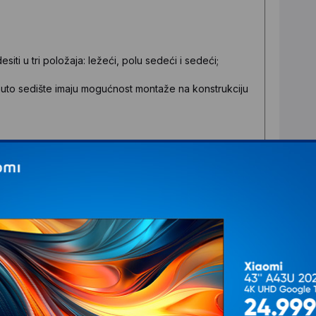
ti u tri položaja: ležeći, polu sedeći i sedeći;
 auto sedište imaju mogućnost montaže na konstrukciju
ožnje. Rukohvat je podesiv, može se spustiti ili podići
nskim uslovima.
di se nalazi providna mrežica – prozor pomoću kojeg
 radi.
a obezbediće dodatni prostor prilikom odlaganja.