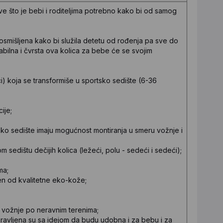
ve što je bebi i roditeljima potrebno kako bi od samog
smišljena kako bi služila detetu od rođenja pa sve do
abilna i čvrsta ova kolica za bebe će se svojim
) koja se transformiše u sportsko sedište (6-36
ije;
tsko sedište imaju mogućnost montiranja u smeru vožnje i
edištu dečijih kolica (ležeći, polu - sedeći i sedeći);
ma;
en od kvalitetne eko-kože;
om vožnje po neravnim terenima;
ravljena su sa idejom da budu udobna i za bebu i za