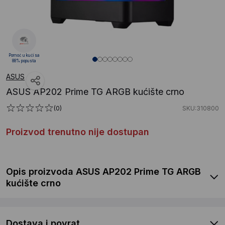
Pomoć u kući sa
88% popusta
ASUS
ASUS AP202 Prime TG ARGB kućište crno
(0)
SKU:310800
Proizvod trenutno nije dostupan
Opis proizvoda ASUS AP202 Prime TG ARGB
kućište crno
Dostava i povrat