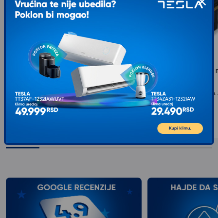
COUGAR MX360 RGB Kućište
NZXT Vertical GPU m
AB-RH175-W1
Napajanje: Bez napajanja...
4.899
RSD
00
Napajanje: Bez napajanja..
5.299
RSD
00