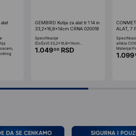
alat
GEMBIRD Kutija za alat tr 1 14 in
CONMET
33,2x16,8x14cm CRNA 020018
ALAT, 7
te
Specifikacije
Specifikac
ija
(DxŠxV):33,2x16,8x14cm...
artikla CO
osacem,
1.049
RSD
Materijal P
00
godnog
1.099