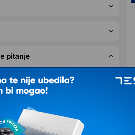
e pitanje
S
d
T
a imam 9-10 godina. Ovaj novi je za poklon. Ocena 5.