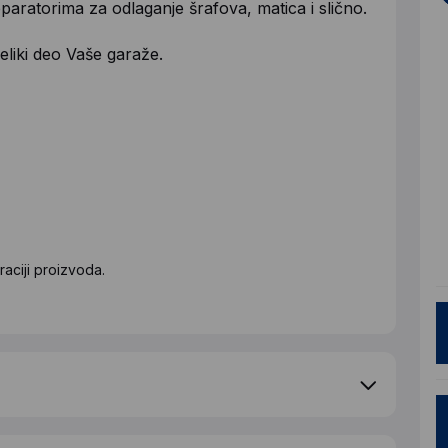
aratorima za odlaganje šrafova, matica i slično.
eliki deo Vaše garaže.
aciji proizvoda.