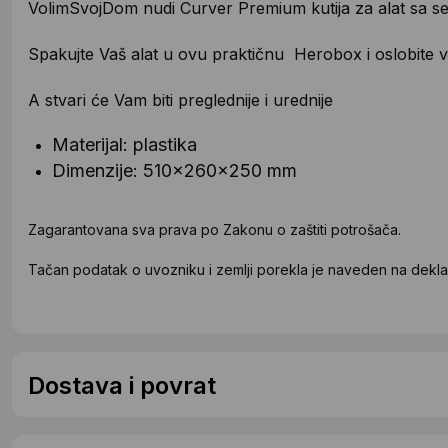
VolimSvojDom nudi Curver Premium kutija za alat sa sep
Spakujte Vaš alat u ovu praktičnu Herobox i oslobite v
A stvari će Vam biti preglednije i urednije
Materijal: plastika
Dimenzije: 510x260x250 mm
Zagarantovana sva prava po Zakonu o zaštiti potrošača.
Tačan podatak o uvozniku i zemlji porekla je naveden na deklar
Dostava i povrat