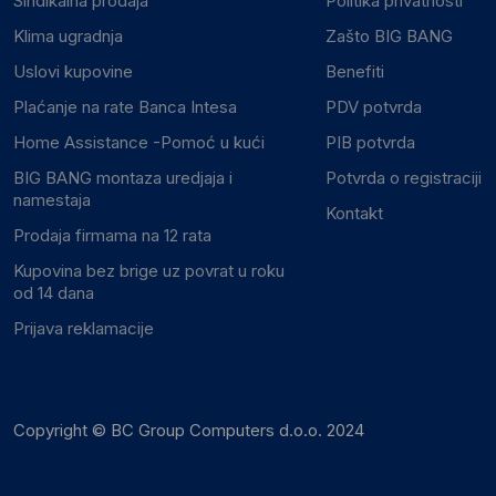
Sindikalna prodaja
Politika privatnosti
Klima ugradnja
Zašto BIG BANG
Uslovi kupovine
Benefiti
Plaćanje na rate Banca Intesa
PDV potvrda
Home Assistance -Pomoć u kući
PIB potvrda
BIG BANG montaza uredjaja i
Potvrda o registraciji
namestaja
Kontakt
Prodaja firmama na 12 rata
Kupovina bez brige uz povrat u roku
od 14 dana
Prijava reklamacije
Copyright © BC Group Computers d.o.o. 2024