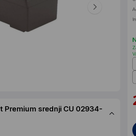
A
I
N
Z
V
at Premium srednji CU 02934-