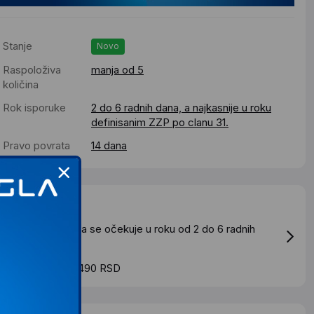
Stanje
Novo
Raspoloživa
manja od 5
količina
Rok isporuke
2 do 6 radnih dana, a najkasnije u roku
definisanim ZZP po clanu 31.
Pravo povrata
14 dana
Dostava
tandardna dostava se očekuje u roku od 2 do 6 radnih
ana
roskovi dostave 490 RSD