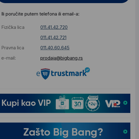
Ili poručite putem telefona ili email-a:
Fizička lica
011.41.42.720
011.41.42.721
Pravna lica
011.40.60.645
e-mail:
prodaja@bigbang.rs