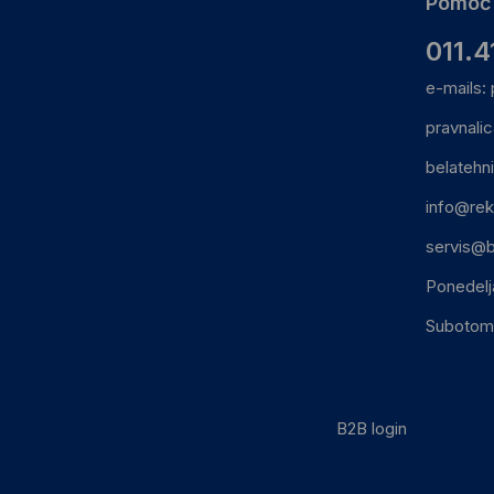
Pomoć 
011.4
e-mails:
pravnali
belatehn
info@rek
servis@b
Ponedelj
Subotom:
B2B login