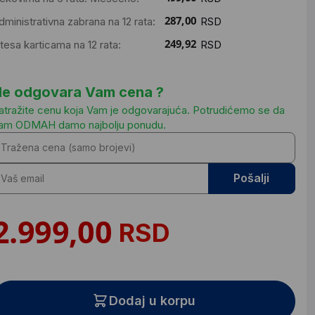
dministrativna zabrana na 12 rata:
RSD
ntesa karticama na 12 rata:
RSD
e odgovara Vam cena ?
atražite cenu koja Vam je odgovarajuća. Potrudićemo se da
am ODMAH damo najbolju ponudu.
Pošalji
RSD
Dodaj u korpu