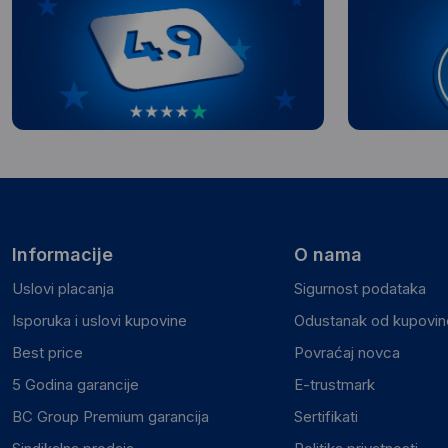
Informacije
O nama
Uslovi placanja
Sigurnost podataka
Isporuka i uslovi kupovine
Odustanak od kupovine
Best price
Povraćaj novca
5 Godina garancije
E-trustmark
BC Group Premium garancija
Sertifikati