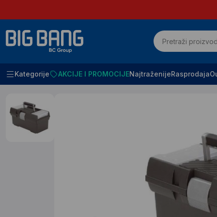
Kategorije
AKCIJE I PROMOCIJE
Najtraženije
Rasprodaja
Ou
Početna
ALATI I PRIBOR
Kutije, torbe i pojasevi za alat