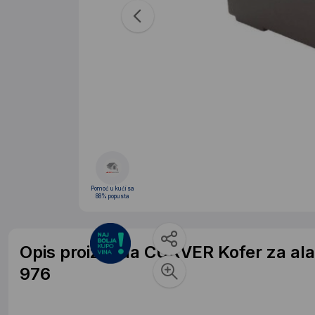
Pomoć u kući sa
88% popusta
Opis proizvoda CURVER Kofer za al
976