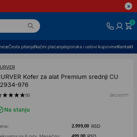
0
nice
Česta pitanja
Načini plaćanja
Isporuka i uslovi kupovine
Kontakt
URVER
URVER Kofer za alat Premium srednji CU
2934-976
(5)
SKU:92171
Na stanju
ena:
RSD
ekovima na 6 rata. Mesečno:
RSD