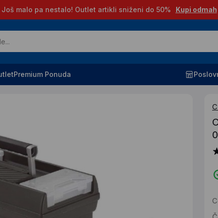
Još malo pa nestalo! Outlet artikli sniženi do 50%
Kupi odmah
tlet
Premium Ponuda
Poslov
C
C
0
C
Č