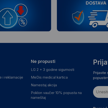
Prij
Ne propusti
LG 2 + 3 godine sigurnosti
Prijavite
 i reklamacije
MeDis medical kartica
popustim
Namestaj akcija
Poklon vaučer 10% popusta na
nameštaj