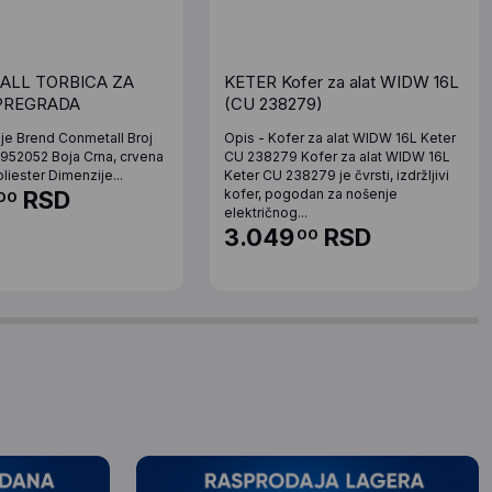
ALL TORBICA ZA
KETER Kofer za alat WIDW 16L
 PREGRADA
(CU 238279)
ije Brend Conmetall Broj
Opis - Kofer za alat WIDW 16L Keter
X952052 Boja Crna, crvena
CU 238279 Kofer za alat WIDW 16L
oliester Dimenzije...
Keter CU 238279 je čvrsti, izdržljivi
RSD
kofer, pogodan za nošenje
00
električnog...
3.049
RSD
00