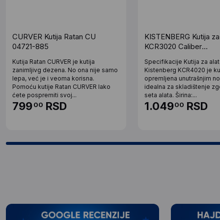
CURVER Kutija Ratan CU
KISTENBERG Kutija za 
04721-885
KCR3020 Caliber
300x150x167mm
Kutija Ratan CURVER je kutija
Specifikacije Kutija za ala
zanimljivg dezena. No ona nije samo
Kistenberg KCR4020 je kut
lepa, već je i veoma korisna.
opremljena unutrašnjim n
Pomoću kutije Ratan CURVER lako
idealna za skladištenje z
ćete pospremiti svoj...
seta alata. Širina:...
799
RSD
1.049
RSD
00
00