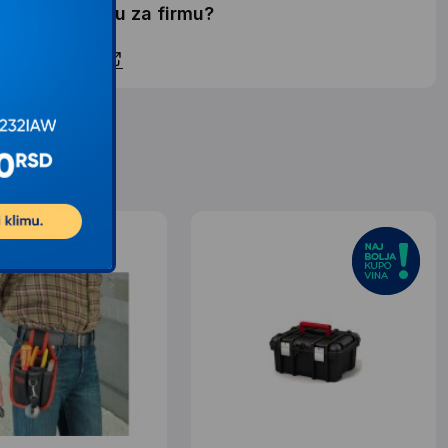
elite li ponudu za firmu?
ontaktirajte nas