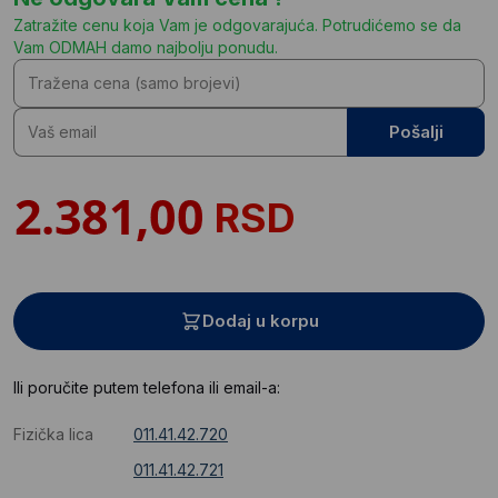
Zatražite cenu koja Vam je odgovarajuća. Potrudićemo se da
Vam ODMAH damo najbolju ponudu.
Pošalji
RSD
Dodaj u korpu
Ili poručite putem telefona ili email-a:
Fizička lica
011.41.42.720
011.41.42.721