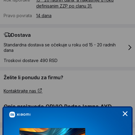
definisanim ZZP po clanu 31.
Pravo povrata
14 dana
Dostava
Standardna dostava se očekuje u roku od 15 - 20 radnih
dana
Troskovi dostave 490 RSD
Želite li ponudu za firmu?
Kontaktirajte nas
Opis proizvoda OPVIQ Podna lampa AYD
2809