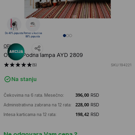
Do 40% popusta
Pomoć u kući sa
88% popusta
OPVIQ
OPVIQ Podna lampa AYD 2809
(5)
SKU:194221
Na stanju
Čekovima na 6 rata. Mesečno:
RSD
Administrativna zabrana na 12 rata:
RSD
Intesa karticama na 12 rata:
RSD
Ne odgovara Vam cena ?