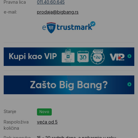
Pravna lica
011.40.60.645
e-mail:
prodaja@bigbang.rs
Stanje
Novo
Raspoloživa
veća od 5
količina
Rok isporuke
15 - 20 radnih dana, a najkasnije u roku