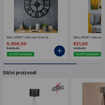
WALLXPERT Zidni sat Circle XL
WALLXPERT Dekorativ
5.308,00
621,00
6.636,00
1.035,00
sa 20% popusta
sa 40% popusta
Slični proizvodi