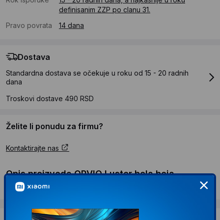
definisanim ZZP po clanu 31.
Pravo povrata
14 dana
Dostava
Standardna dostava se očekuje u roku od 15 - 20 radnih
dana
Troskovi dostave 490 RSD
Želite li ponudu za firmu?
Kontaktirajte nas
Opis proizvoda OPVIQ Luster bela boja
MOD0007