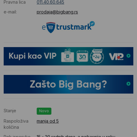
Pravna lica
011.40.60.645
e-mail:
prodaja@bigbang.rs
Stanje
Novo
Raspoloživa
manja od 5
količina
Rok isporuke
15 - 20 radnih dana, a najkasnije u roku