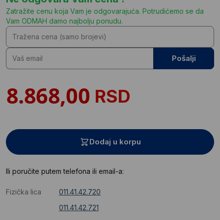
Zatražite cenu koja Vam je odgovarajuća. Potrudićemo se da
Vam ODMAH damo najbolju ponudu.
Pošalji
RSD
Dodaj u korpu
Ili poručite putem telefona ili email-a:
Fizička lica
011.41.42.720
011.41.42.721