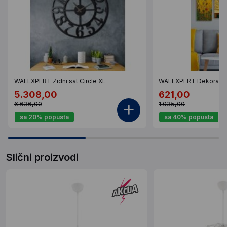
WALLXPERT Zidni sat Circle XL
WALLXPERT Dekorativ
5.308,00
621,00
6.636,00
1.035,00
sa 20% popusta
sa 40% popusta
Slični proizvodi