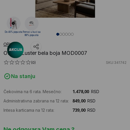
Do 40% popusta
Pomoć u kući sa
88% popusta
OPVIQ
OPVIQ Luster bela boja MOD0007
(0)
SKU:341742
Na stanju
Čekovima na 6 rata. Mesečno:
RSD
Administrativna zabrana na 12 rata:
RSD
Intesa karticama na 12 rata:
RSD
Ne odgovara Vam cena ?