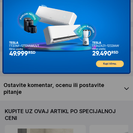
Dostava i povrat
Garancija
Recenzije kupaca
Ostavite komentar, ocenu ili postavite
pitanje
KUPITE UZ OVAJ ARTIKL PO SPECIJALNOJ
CENI