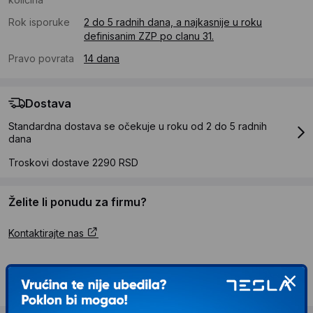
Rok isporuke
2 do 5 radnih dana, a najkasnije u roku
definisanim ZZP po clanu 31.
Pravo povrata
14 dana
Dostava
Standardna dostava se očekuje u roku od 2 do 5 radnih
dana
Troskovi dostave 2290 RSD
Želite li ponudu za firmu?
Kontaktirajte nas
Opis proizvoda CANDY RO EH9N2TE-S
Mašina za sušenje veša