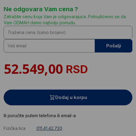
Ne odgovara Vam cena ?
Zatražite cenu koja Vam je odgovarajuća. Potrudićemo se da
Vam ODMAH damo najbolju ponudu.
Pošalji
RSD
Dodaj u korpu
Ili poručite putem telefona ili email-a:
Fizička lica
011.41.42.720