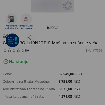
Poklon MeDis
Pomoć u kući sa
Medical kartica
88% popusta
CANDY
CANDY RO EH9N2TE-S Mašina za sušenje veša
(0)
SKU:317556
Na stanju
Cena:
RSD
Čekovima na 6 rata. Mesečno:
RSD
Administrativna zabrana na 12 rata:
RSD
Intesa karticama na 12 rata:
RSD