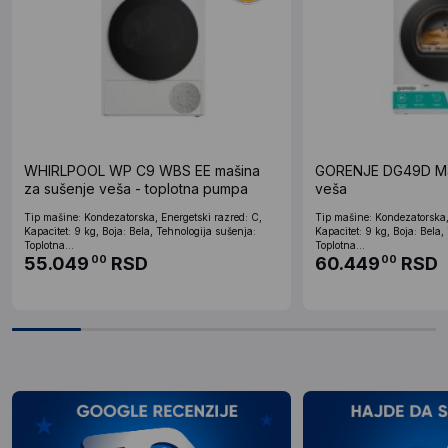
WHIRLPOOL WP C9 WBS EE mašina
GORENJE DG49D Maš
za sušenje veša - toplotna pumpa
veša
Tip mašine: Kondezatorska, Energetski razred: C,
Tip mašine: Kondezatorska,
Kapacitet: 9 kg, Boja: Bela, Tehnologija sušenja:
Kapacitet: 9 kg, Boja: Bela,
Toplotna...
Toplotna...
55.049
RSD
60.449
RSD
00
00