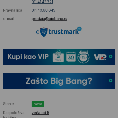
011.41.42.721
Pravna lica
011.40.60.645
e-mail:
prodaja@bigbang.rs
Stanje
Novo
Raspoloživa
veća od 5
količina