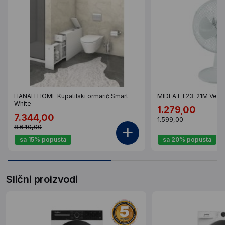
HANAH HOME Kupatilski ormarić Smart
MIDEA FT23-21M Ventil
White
1.279,00
7.344,00
1.599,00
8.640,00
sa 15% popusta
sa 20% popusta
Slični proizvodi