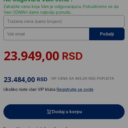
Zatražite cenu koja Vam je odgovarajuća. Potrudićemo se da
Vam ODMAH damo najbolju ponudu.
Pošalji
RSD
VIP CENA
SA 465,00 RSD POPUSTA
RSD
Ukoliko niste clan VIP kluba
Registrujte se ovde
Dodaj u korpu