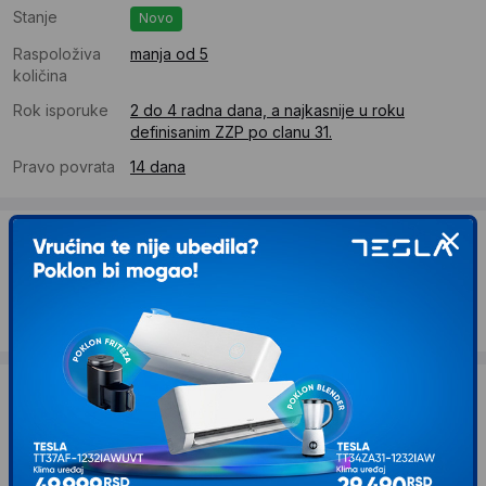
Stanje
Novo
Raspoloživa
manja od 5
količina
Rok isporuke
2 do 4 radna dana, a najkasnije u roku
definisanim ZZP po clanu 31.
Pravo povrata
14 dana
Dostava
Standardna dostava se očekuje u roku od 2 do 4 radna
dana
Troskovi dostave 490 RSD
Želite li ponudu za firmu?
Kontaktirajte nas