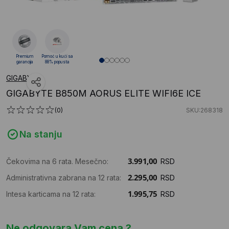
Premium
Pomoć u kući sa
garancija
88% popusta
GIGABYTE
GIGABYTE B850M AORUS ELITE WIFI6E ICE
(0)
SKU:268318
Na stanju
Čekovima na 6 rata. Mesečno:
RSD
Administrativna zabrana na 12 rata:
RSD
Intesa karticama na 12 rata:
RSD
Ne odgovara Vam cena ?