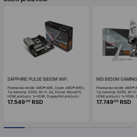
SAPPHIRE PULSE B850M WiFi
MSI B850M GAMING
Procesorsko ležište: AMD® AM5, Čipset: AMD® B850,
Procesorsko ležište: AMD®
Tip memorije: DDR5, Wi-Fi: Da, Format: MicroATX,
Tip memorije: DDR5, Wi-Fi:
HDMI priključci: 1x HDMI, DisplayPort priključci:...
HDMI priključci: 1x HDMI, Di
17.549
RSD
17.749
RSD
00
00