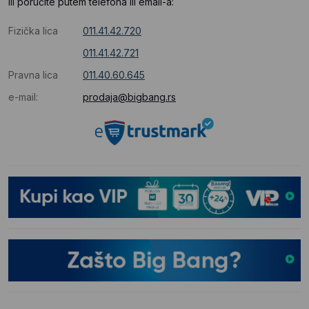
Ili poručite putem telefona ili email-a:
Fizička lica
011.41.42.720
011.41.42.721
Pravna lica
011.40.60.645
e-mail:
prodaja@bigbang.rs