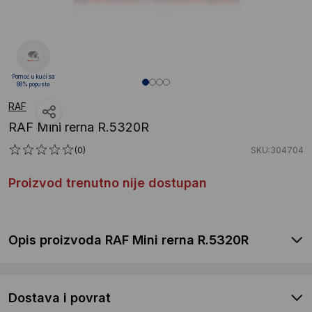
Pomoć u kući sa
88% popusta
RAF
RAF Mini rerna R.5320R
(0)
SKU:304704
Proizvod trenutno nije dostupan
Opis proizvoda RAF Mini rerna R.5320R
Dostava i povrat