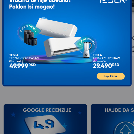
MUHLER Termomax TXO08TQ - Mini
RAF Mini rerna R.5
rerna 8L , 650W
Snaga 1200 W Boja bela Kar
18 litara Pribor: pleh, rešet
Snaga 650W Boja bela Karatkeristike Zapremina –
Napajanje: 220 V / 50 Hz T
22/8 L Snaga : 650W 3 nivoa grejanja : gornji
5.190
RSD
00
grejac donji grejac gornji i donji grejac istovremeno...
4.749
RSD
00