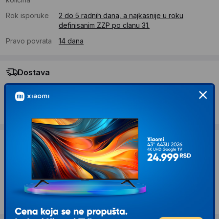
Rok isporuke
2 do 5 radnih dana, a najkasnije u roku
definisanim ZZP po clanu 31.
Pravo povrata
14 dana
Dostava
Standardna dostava se očekuje u roku od 2 do 5 radnih
dana
Troskovi dostave 490 RSD
Želite li ponudu za firmu?
Kontaktirajte nas
Opis proizvoda ESPERANZA EKC001W MLIN
ZA KAFU BELI