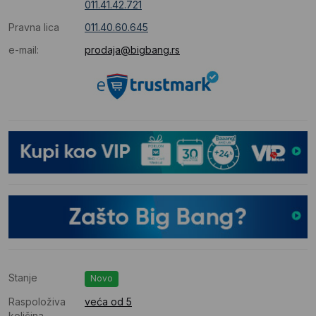
011.41.42.721
Pravna lica
011.40.60.645
e-mail:
prodaja@bigbang.rs
Stanje
Novo
Raspoloživa
veća od 5
količina