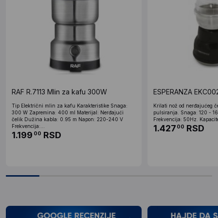
RAF R.7113 Mlin za kafu 300W
ESPERANZA EKC002 m
Tip Električni mlin za kafu Karakteristike Snaga:
Krilati nož od nerđajućeg č
300 W Zapremina: 400 ml Materijal: Nerđajući
pulsiranja. Snaga: 120 - 1
čelik Dužina kabla: 0.95 m Napon: 220-240 V
Frekvencija: 50Hz. Kapacitet
Frekvencija:...
1.427
RSD
00
1.199
RSD
00