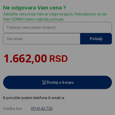
Ne odgovara Vam cena ?
Zatražite cenu koja Vam je odgovarajuća. Potrudićemo se da
Vam ODMAH damo najbolju ponudu.
Pošalji
RSD
Dodaj u korpu
Ili poručite putem telefona ili email-a:
Fizička lica
011.41.42.720