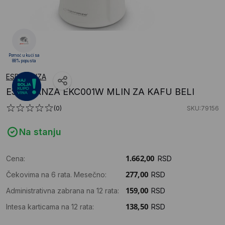
Pomoć u kući sa
88% popusta
ESPERANZA
ESPERANZA EKC001W MLIN ZA KAFU BELI
(0)
SKU:79156
Na stanju
Cena:
RSD
Čekovima na 6 rata. Mesečno:
RSD
Administrativna zabrana na 12 rata:
RSD
Intesa karticama na 12 rata:
RSD