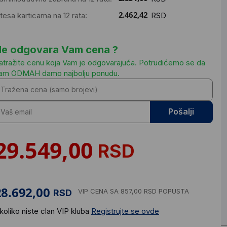
ntesa karticama na 12 rata:
RSD
e odgovara Vam cena ?
atražite cenu koja Vam je odgovarajuća. Potrudićemo se da
am ODMAH damo najbolju ponudu.
Pošalji
RSD
VIP CENA
SA 857,00 RSD POPUSTA
RSD
koliko niste clan VIP kluba
Registrujte se ovde