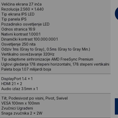
Veličina ekrana
27 inča
Rezolucija
2.560 x 1.440
Tip ekrana
IPS LED
Tip panela
IPS
Pozadinsko osvetljenje
LED
Odnos stranica
16:9
Nativni kontrast
1.000:1
Dinamički kontrast
100.000.000:1
Osvetljenje
250 nita
Odziv
1ms (Gray to Gray), 0.5ms (Gray to Gray Min.)
Vertikalno osvežavanje
320Hz
Tip adaptivne sinhronizacije
AMD FreeSync Premium
Uglovi gledanja
178 stepeni horizontalni, 178 stepeni vertikalni
Paleta boja
1.07 milijardi boja
DisplayPort 1.4 x 1
HDMI 2.1 x 2
Audio izlaz 3.5mm x 1
Tilt, Podesivost po visini, Pivot, Swivel
VESA 100mm x 100mm
Zvučnici
Ugrađeni
Snaga zvučnika
2 x 2W