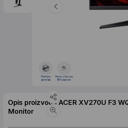
Premium
Pomoć u kući sa
garancija
88% popusta
Opis proizvoda ACER XV270U F3 W
Monitor