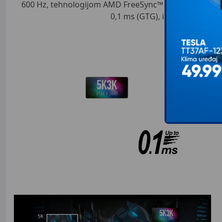
600 Hz, tehnologijom AMD FreeSync™ Premium (čeka s
0,1 ms (GTG), igraj igre onako