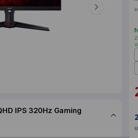
I
N
Z
V
QHD IPS 320Hz Gaming
U