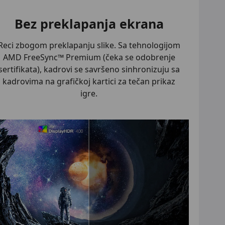
Bez preklapanja ekrana
Reci zbogom preklapanju slike. Sa tehnologijom
AMD FreeSync™ Premium (čeka se odobrenje
sertifikata), kadrovi se savršeno sinhronizuju sa
kadrovima na grafičkoj kartici za tečan prikaz
igre.