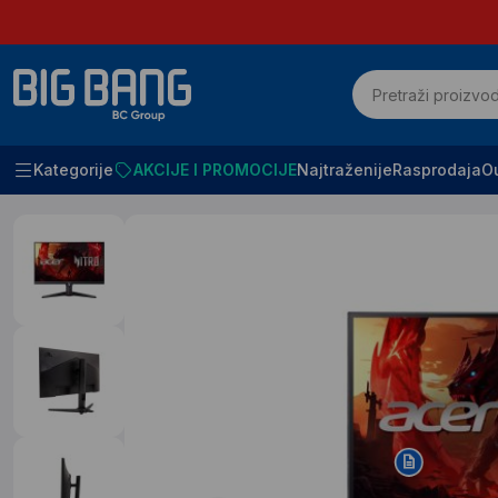
Kategorije
AKCIJE I PROMOCIJE
Najtraženije
Rasprodaja
Ou
Početna
Racunari i komponente
Monitori