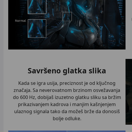
Savršeno glatka slika
Kada se igra usija, preciznost je od ključnog
značaja. Sa neverovatnom brzinom osvežavanja
do 600 Hz, dobijaš izuzetno glatku sliku sa bržim
prikazivanjem kadrova i manjim kašnjenjem
ulaznog signala tako da možeš brže da donosiš
bolje odluke.