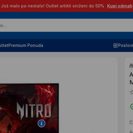
Još malo pa nestalo! Outlet artikli sniženi do 50%
Kupi odmah
tlet
Premium Ponuda
Poslov
A
A
M
Č
A