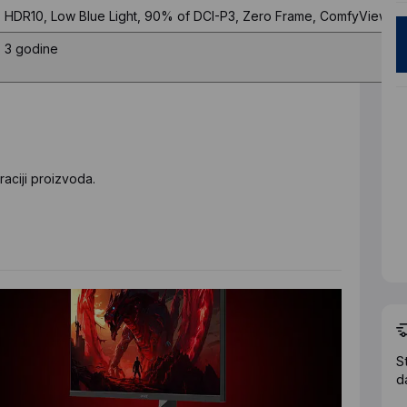
HDR10, Low Blue Light, 90% of DCI-P3, Zero Frame, ComfyView
3 godine
aciji proizvoda.
S
d