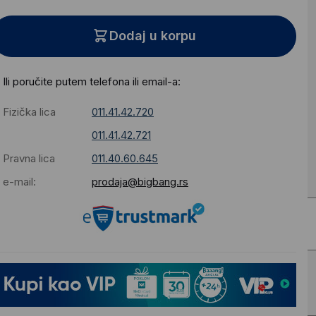
Dodaj u korpu
Ili poručite putem telefona ili email-a:
Fizička lica
011.41.42.720
011.41.42.721
Pravna lica
011.40.60.645
e-mail:
prodaja@bigbang.rs