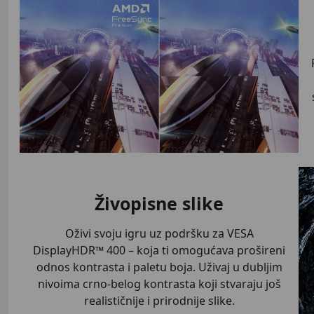
Živopisne slike
Oživi svoju igru uz podršku za VESA
DisplayHDR™ 400 – koja ti omogućava prošireni
odnos kontrasta i paletu boja. Uživaj u dubljim
nivoima crno-belog kontrasta koji stvaraju još
realističnije i prirodnije slike.