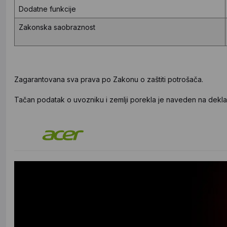
Dodatne funkcije
Zakonska saobraznost
Zagarantovana sva prava po Zakonu o zaštiti potrošača.
Tačan podatak o uvozniku i zemlji porekla je naveden na deklar
Acer Nitro XV0