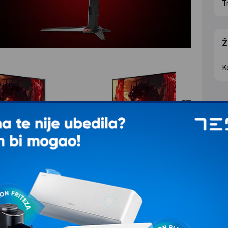
T
Ž
K
XV0. Sa rezolucijom do 5k, stopom osvežavanja od