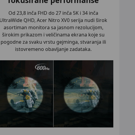
Od 23,8 inča FHD do 27 inča 5K i 34 inča
UltraWide QHD, Acer Nitro XV0 serija nudi širok
asortiman monitora sa jasnom rezolucijom,
širokim prikazom i veličinama ekrana koje su
pogodne za svaku vrstu gejminga, stvaranja ili
istovremeno obavljanje zadataka.