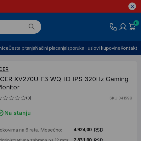
0
nice
Česta pitanja
Načini plaćanja
Isporuka i uslovi kupovine
Kontakt
CER
CER XV270U F3 WQHD IPS 320Hz Gaming
onitor
(0)
SKU:341598
Na stanju
ekovima na 6 rata. Mesečno:
RSD
dministrativna zabrana na 12 rata:
RSD