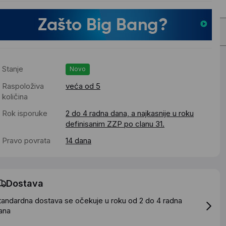
Stanje
Novo
Raspoloživa
veća od 5
količina
Rok isporuke
2 do 4 radna dana, a najkasnije u roku
definisanim ZZP po clanu 31.
Pravo povrata
14 dana
Dostava
tandardna dostava se očekuje u roku od 2 do 4 radna
ana