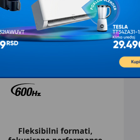
e odobrenje sertifikata) i vremenom odziva do
 kako treba da se igraju.
Fleksibilni formati,
fokusirane performanse