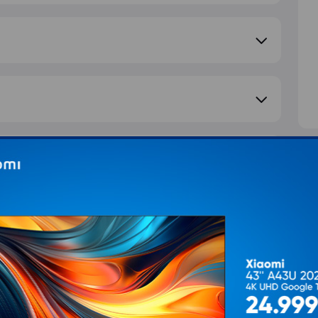
e pitanje
S
d
T
Ž