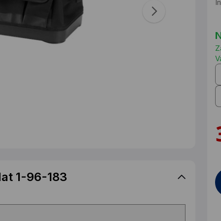
I
N
Z
V
lat 1-96-183