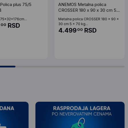
olica plus 75/5
ANEMOS Metalna polica
4
CROSSER 180 x 90 x 30 cm 5 x
70 kg - bela
 75x32x176cm...
Metalna polica CROSSER 180 x 90 x
0
RSD
30 cm 5 x 70 kg...
00
4.499
RSD
00