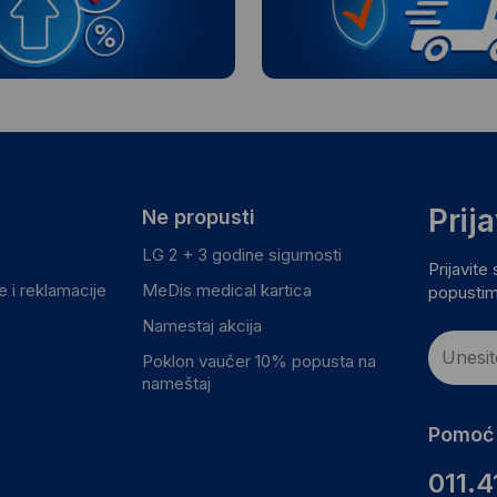
Prij
Ne propusti
LG 2 + 3 godine sigurnosti
Prijavite
 i reklamacije
MeDis medical kartica
popustim
Namestaj akcija
Poklon vaučer 10% popusta na
nameštaj
Pomoć 
011.4