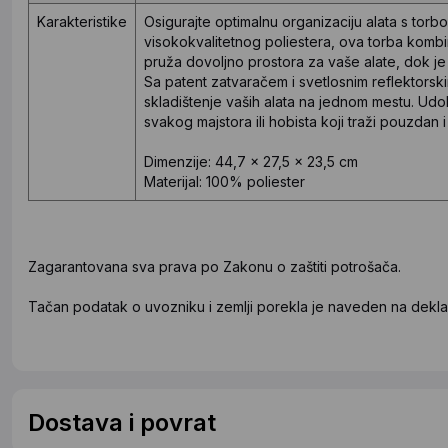
Karakteristike
Osigurajte optimalnu organizaciju alata s torb
visokokvalitetnog poliestera, ova torba kombin
pruža dovoljno prostora za vaše alate, dok je 
Sa patent zatvaračem i svetlosnim reflektorski
skladištenje vaših alata na jednom mestu. Udo
svakog majstora ili hobista koji traži pouzdan i
Dimenzije: 44,7 x 27,5 x 23,5 cm
Materijal: 100% poliester
Zagarantovana sva prava po Zakonu o zaštiti potrošača.
Tačan podatak o uvozniku i zemlji porekla je naveden na deklar
Dostava i povrat