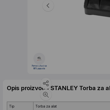
Pomoć u kući sa
88% popusta
Opis proizvoda STANLEY Torba za a
Tip
Torba za alat