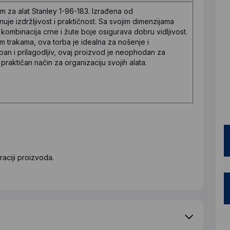
om za alat Stanley 1-96-183. Izrađena od
uje izdržljivost i praktičnost. Sa svojim dimenzijama
kombinacija crne i žute boje osigurava dobru vidljivost.
m trakama, ova torba je idealna za nošenje i
ban i prilagodljiv, ovaj proizvod je neophodan za
 praktičan način za organizaciju svojih alata.
aciji proizvoda.