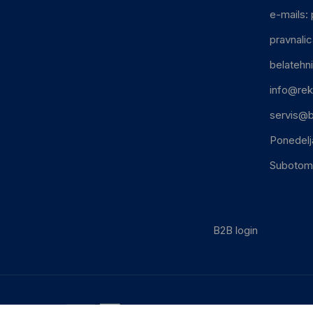
e-mails:
pravnali
belatehn
info@rek
servis@b
Ponedelj
Subotom:
B2B login