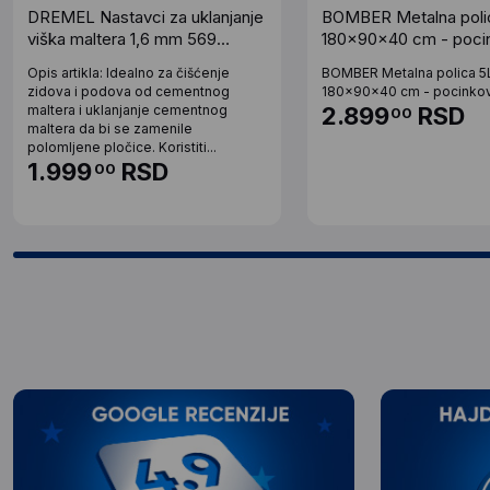
DREMEL Nastavci za uklanjanje
BOMBER Metalna poli
viška maltera 1,6 mm 569
180x90x40 cm - poci
2615056932
Opis artikla: Idealno za čišćenje
BOMBER Metalna polica 5
zidova i podova od cementnog
180x90x40 cm - pocinkov
maltera i uklanjanje cementnog
2.899
RSD
00
maltera da bi se zamenile
polomljene pločice. Koristiti...
1.999
RSD
00