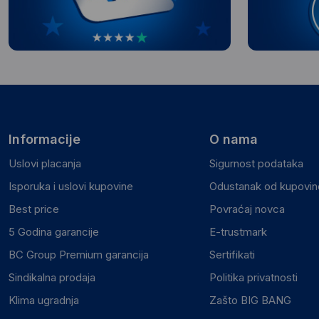
Informacije
O nama
Uslovi placanja
Sigurnost podataka
Isporuka i uslovi kupovine
Odustanak od kupovine
Best price
Povraćaj novca
5 Godina garancije
E-trustmark
BC Group Premium garancija
Sertifikati
Sindikalna prodaja
Politika privatnosti
Klima ugradnja
Zašto BIG BANG