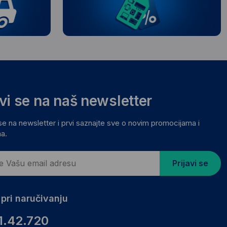
avi se na naš newsletter
 se na newsletter i prvi saznajte sve o novim promocijama i
a.
Prijavi se
pri naručivanju
1.42.720