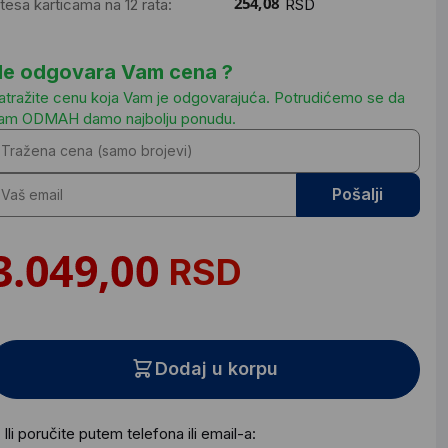
ntesa karticama na 12 rata:
RSD
e odgovara Vam cena ?
atražite cenu koja Vam je odgovarajuća. Potrudićemo se da
am ODMAH damo najbolju ponudu.
Pošalji
RSD
Dodaj u korpu
Ili poručite putem telefona ili email-a: