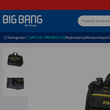
Kategorije
AKCIJE I PROMOCIJE
Najtraženije
Rasprodaja
Ou
Početna
ALATI I PRIBOR
Odlaganje alata