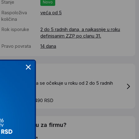
Stanje
Novo
Raspoloživa
veća od 5
količina
Rok isporuke
2 do 5 radnih dana, a najkasnije u roku
definisanim ZZP po clanu 31.
Pravo povrata
14 dana
Dostava
tandardna dostava se očekuje u roku od 2 do 5 radnih
ana
roskovi dostave 490 RSD
elite li ponudu za firmu?