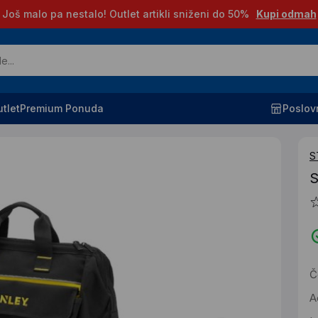
Još malo pa nestalo! Outlet artikli sniženi do 50%
Kupi odmah
tlet
Premium Ponuda
Poslov
S
S
Č
A