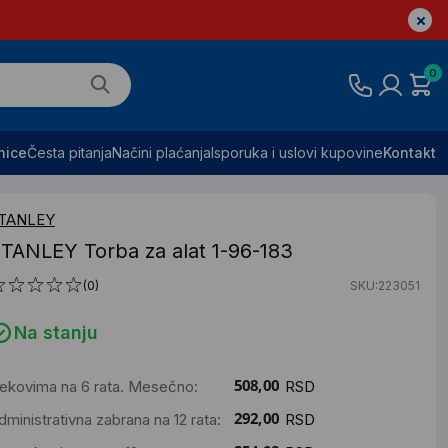
0
nice
Česta pitanja
Načini plaćanja
Isporuka i uslovi kupovine
Kontakt
TANLEY
TANLEY Torba za alat 1-96-183
(0)
SKU:223051
Na stanju
ekovima na 6 rata. Mesečno:
RSD
dministrativna zabrana na 12 rata:
RSD