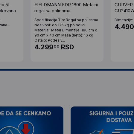
ca 5L
FIELDMANN FDR 1800 Metalni
CURVER P
nkovana
regal sa policama
CU24107
L
Specifikacija Tip: Regal sa policama
Dimenzije:
ana...
Nosivost: do 175 kg po polici
4.49
Materijal: Metal Dimenzije: 180 cm x
90 cm x 40 cm Masa (neto): 16 kg
Ostalo: Podesiv...
4.299
RSD
00