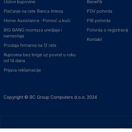
Uslovi kupovine
Benefiti
Plaćanje na rate Banca Intesa
PDV potvrda
Home Assistance -Pomoć u kući
PIB potvrda
BIG BANG montaza uredjaja i
Potvrda o registraciji
namestaja
Kontakt
Prodaja firmama na 12 rata
Kupovina bez brige uz povrat u roku
od 14 dana
Prijava reklamacije
Copyright © BC Group Computers d.o.o. 2024