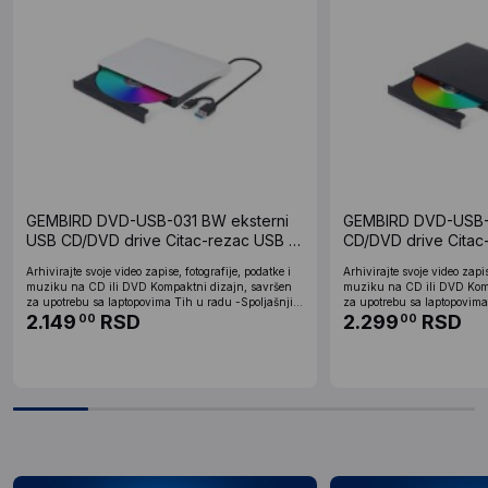
GEMBIRD DVD-USB-031 BW eksterni
GEMBIRD DVD-USB-0
USB CD/DVD drive Citac-rezac USB +
CD/DVD drive Citac
USB-C black-white
USB-C black
Arhivirajte svoje video zapise, fotografije, podatke i
Arhivirajte svoje video zapis
muziku na CD ili DVD Kompaktni dizajn, savršen
muziku na CD ili DVD Komp
za upotrebu sa laptopovima Tih u radu -Spoljašnji...
za upotrebu sa laptopovima 
2.149
RSD
2.299
RSD
00
00