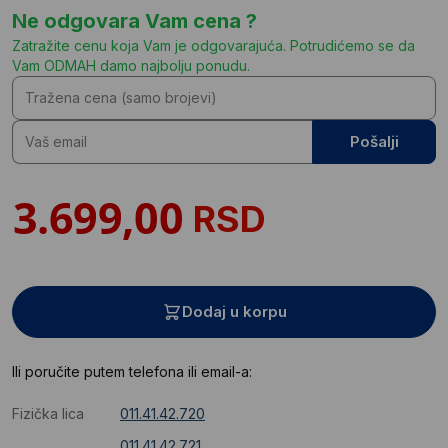
Ne odgovara Vam cena ?
Zatražite cenu koja Vam je odgovarajuća. Potrudićemo se da
Vam ODMAH damo najbolju ponudu.
Pošalji
RSD
Dodaj u korpu
Ili poručite putem telefona ili email-a:
Fizička lica
011.41.42.720
011.41.42.721