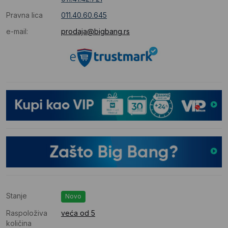
Pravna lica
011.40.60.645
e-mail:
prodaja@bigbang.rs
Stanje
Novo
Raspoloživa
veća od 5
količina