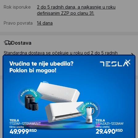
Rok isporuke
2 do 5 radnih dana, a najkasnije u roku
definisanim ZZP po clanu 31.
Pravo povrata
14 dana
Dostava
Standardna dostava se očekuje u roku od 2 do 5 radnih
dana
Troskovi dostave 490 RSD
Želite li ponudu za firmu?
Kontaktirajte nas
Opis proizvoda GEMBIRD FLD-USB-05
Gembird Ekstern FFD USB1.1 3.5 Floppy Disk
Drive